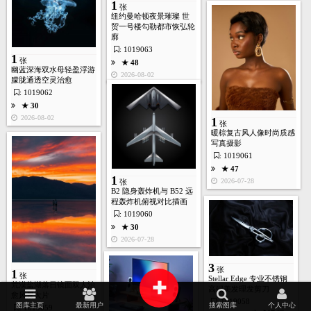
1
张
纽约曼哈顿夜景璀璨 世
贸一号楼勾勒都市恢弘轮
廓
: 1019063
1
张
★ 48
幽蓝深海双水母轻盈浮游
2026-08-02
朦胧通透空灵治愈
: 1019062
★ 30
2026-08-02
1
张
暖棕复古风人像时尚质感
写真摄影
: 1019061
首页
图库
酷站
矢量
高清
模板
建站
★ 47
1
2026-07-28
张
B2 隐身轰炸机与 B52 远
程轰炸机俯视对比插画
: 1019060
★ 30
2026-07-28
3
张
1
张
Stellar Edge 专业不锈钢
+
荒漠盐湖落日镜面双人治
高端美发理发剪刀
愈风景大片
: 1019058
图库主页
最新用户
搜索图库
个人中心
: 1019059