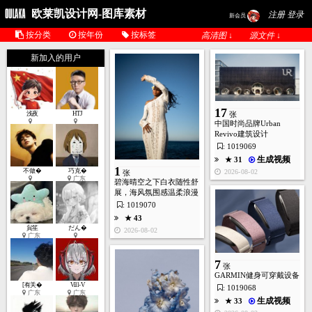
欧莱凯设计网-图库素材
注册 登录
新会员
按分类
按年份
按标签
高清图 ↓
源文件 ↓
新加入的用户
17
浅夜
HTJ
张
中国时尚品牌Urban
Revivo建筑设计
: 1019069
生成视频
★ 31
1
不做�
巧克�
2026-08-02
张
广东
碧海晴空之下白衣随性舒
展，海风氛围感温柔浪漫
: 1019070
★ 43
貟笙
だん�
2026-08-02
广东
7
张
GARMIN健身可穿戴设备
[有关�
Vill-V
: 1019068
广东
广东
生成视频
★ 33