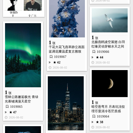
2026-08-02
张張Zh
广东
1
张
1
北极燕鸥凌空展翅 白羽
张
红喙灵动穿梭水天之间
干花大花飞燕草静立画面
蓝调花瓣温柔复古雅致
: 1019066
: 1019067
★ 44
★ 42
2026-08-02
2026-08-02
1
张
雪林公路邂逅极光 青绿
1
光幕铺满漫天星空
张
: 1019065
暗空悬弯月 月表坑洼纹
理尽显清冷苍茫质感
★ 47
: 1019064
2026-08-02
★ 38
2026-08-02