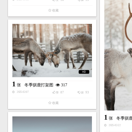
赞
踩
收藏
HD
1
张
冬季驯鹿打架图
317
87
93
2025-02-07
赞
踩
收藏
1
张
冬季驯
2025-02-22