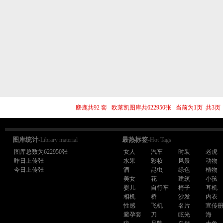
麋鹿共92 套 欧莱凯图库共622950张 当前为1页 共
图库统计
最热标签
-Library material
-Hot Tags
图库总数为622950张
女人
汽车
时装
老虎
昨日上传张
水果
彩妆
风景
动物
今日上传张
酒
昆虫
绿色
植物
美女
花
建筑
小孩
婴儿
自行车
椅子
耳机
相机
桥
沙发
内衣
性感
飞机
名片
宣传
避孕套
刀
眩光
海