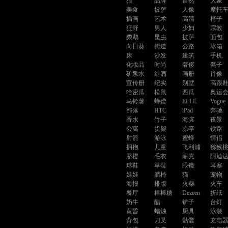
狼
品牌
自然
大象
美食
披萨
人像
摩托
插画
艺术
高清
椅子
狂野
男人
少妇
宗教
鹦鹉
昆虫
披萨
面包
向日葵
街道
公路
冰箱
床
沙发
建筑
手机
化妆品
时尚
奢侈
凳子
矿泉水
红酒
画册
肖像
宣传册
纪实
别墅
高跟
哈密瓜
松鼠
西瓜
奥运
马铃薯
蜂蜜
ELLE
Vogue
部落
HTC
iPad
奔驰
香水
竹子
海滨
夜景
公寓
货架
凉亭
铁路
射箭
游泳
蜜蜂
情侣
拥抱
儿童
飞利浦
猕猴
脐橙
毛衣
耐克
阿迪
球鞋
草莓
眼镜
耳塞
娃娃
躺椅
猫
宠物
海报
排版
火柴
火车
餐厅
棒棒糖
Dezeen
折纸
奶牛
醋
铲子
台灯
黄昏
蜡烛
厨具
泳装
背包
刀叉
骷髅
充电