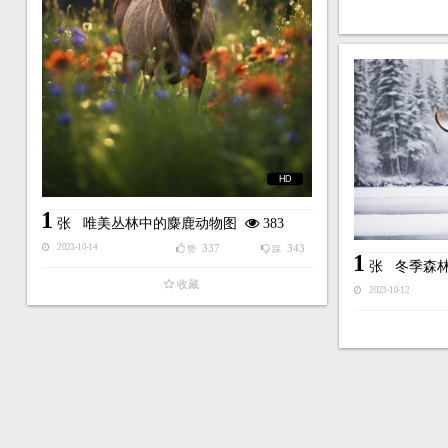
HD
1
张
唯美丛林中的麋鹿动物图
383
337
343
2023-10-14
赞
踩
1
张
冬季森
收藏
2023-10-12