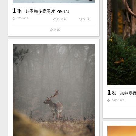
1
张
冬季梅花鹿图片
471
332
343
2024-02-21
赞
踩
收藏
1
张
森林麋
2023-11-25