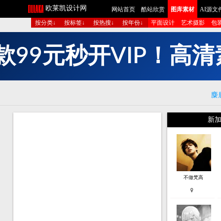
欧莱凯设计网
网站首页
酷站欣赏
图库素材
AI源文
按分类↓
按标签↓
按热搜↓
按年份↓
平面设计
艺术摄影
包
多
组
图
生
成
短
麋
新加
不做梵高