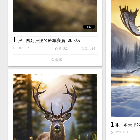
HD
1
张
四处张望的羚羊麋鹿
365
320
324
2023-10-21
赞
踩
收藏
1
张
冬天里
2023-10-15