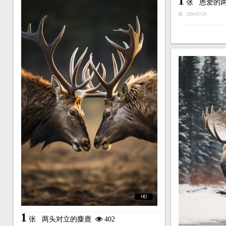
1
张
恩爱的
2024-07-26
HD
1
张
两头对立的麋鹿
402