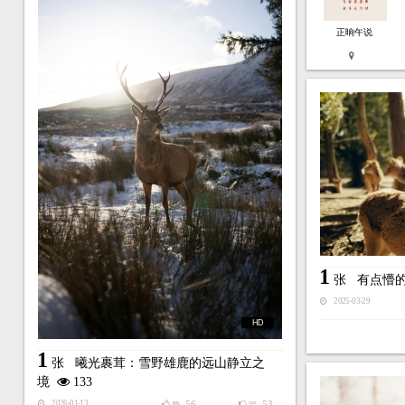
正晌午说
1
张
有点懵
2025-03-29
HD
1
张
曦光裹茸：雪野雄鹿的远山静立之
境
133
56
53
2026-01-13