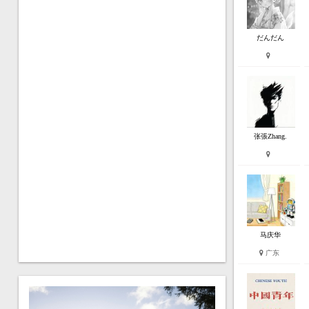
だんだん
张張Zhang.
马庆华
广东