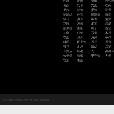
沙漠
老鹰
根雕
热气
薯条
安卓
支架
枕头
果酱
奶昔
墨镜
蝴蝶
护肤品
外套
跷跷板
茶壶
骏马
剪刀
零食
清酒
花瓶
乐器
烟雾
蜻蜓
按摩器
拖把
绳子
吉它
皮套
灯饰
石榴
木质
衣架
贝壳
海鲜
牛排
料理
图书馆
展厅
展台
荷花
木屋
魔幻
店铺
专卖店
羽毛
鸟
乒乓
松子酒
辣椒
甲壳虫
夹子
雪茄
书架
NanChang 2008php.com All Rights Reserved.