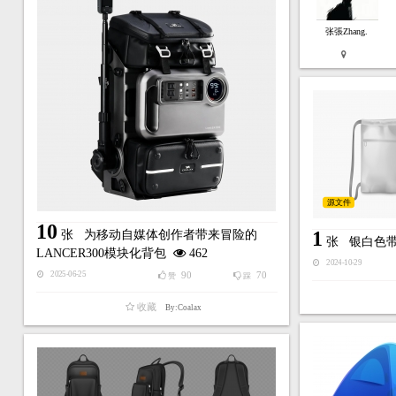
张張Zhang.
源文件
10
1
张
为移动自媒体创作者带来冒险的
张
银白色
LANCER300模块化背包
462
2024-10-29
90
70
2025-06-25
赞
踩
收藏
By:Coalax