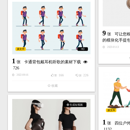
9
张
可让您
的模块化手提
2023-01-13
源文件
HD
1
张
卡通背包戴耳机听歌的素材下载
726
166
226
2022-09-16
赞
踩
收藏
生成短视频
源文件
1
张
四位户
1132