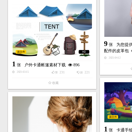
9
张
为您提
配件的皮革包
源文件
HD
2021-04-12
1
张
户外卡通帐篷素材下载
896
231
221
2021-03-15
赞
踩
收藏
源文件
1
张
卡通手