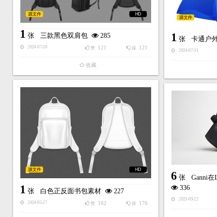
源文件
HD
源文件
1
1
张
三款黑色双肩包
285
张
卡通户
121
121
2024-07-20
赞
踩
2024-07-31
收藏
源文件
HD
6
张
Gann
1
336
张
白色正反面书包素材
227
2023-09-22
162
176
2024-05-27
赞
踩