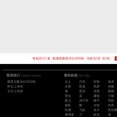
背包共157 套 欧莱凯图库共622950张 当前为1页 共5页
1
图库统计
最热标签
-Library material
-Hot Tags
图库总数为622950张
女人
汽车
时装
老虎
昨日上传张
水果
彩妆
风景
动物
今日上传张
酒
昆虫
绿色
植物
美女
花
建筑
小孩
婴儿
自行车
椅子
耳机
相机
桥
沙发
内衣
性感
飞机
名片
宣传
避孕套
刀
眩光
海