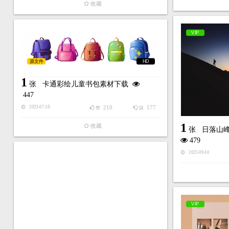
收藏
VIP
源文件
HD
1
张
卡通彩绘儿童书包素材下载
447
210
177
2023-07-18
赞
踩
1
收藏
张
日落山
479
2023-09-10
VIP