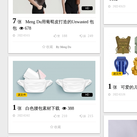
2022-03-23
HD
7
张
Meng Du用葡萄皮打造的Unwasted 包
包
678
188
249
2022-03-15
赞
踩
收藏
By:Meng Du
源文件
1
张
可爱的
源文件
HD
2022-02-26
1
张
白色腰包素材下载
388
210
215
2022-02-02
赞
踩
收藏