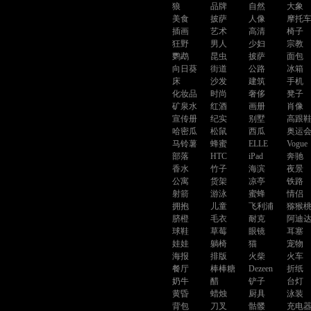
狼
品牌
自然
大象
美食
披萨
人像
摩托
插画
艺术
高清
椅子
狂野
男人
少妇
宗教
鹦鹉
昆虫
披萨
面包
向日葵
街道
公路
冰箱
床
沙发
建筑
手机
化妆品
时尚
奢侈
凳子
矿泉水
红酒
画册
肖像
宣传册
纪实
别墅
高跟
哈密瓜
松鼠
西瓜
奥运
马铃薯
蜂蜜
ELLE
Vogue
部落
HTC
iPad
奔驰
香水
竹子
海滨
夜景
公寓
货架
凉亭
铁路
射箭
游泳
蜜蜂
情侣
拥抱
儿童
飞利浦
猕猴
脐橙
毛衣
耐克
阿迪
球鞋
草莓
眼镜
耳塞
娃娃
躺椅
猫
宠物
海报
排版
火柴
火车
餐厅
棒棒糖
Dezeen
折纸
奶牛
醋
铲子
台灯
黄昏
蜡烛
厨具
泳装
背包
刀叉
骷髅
充电