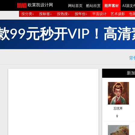
欧莱凯设计网
网站首页
酷站欣赏
图库素材
AI源文
按分类↓
按标签↓
按热搜↓
按年份↓
平面设计
艺术摄影
包
9
9
元
秒
开
V
I
P
！
高
清
款
背
新加
忘忧草