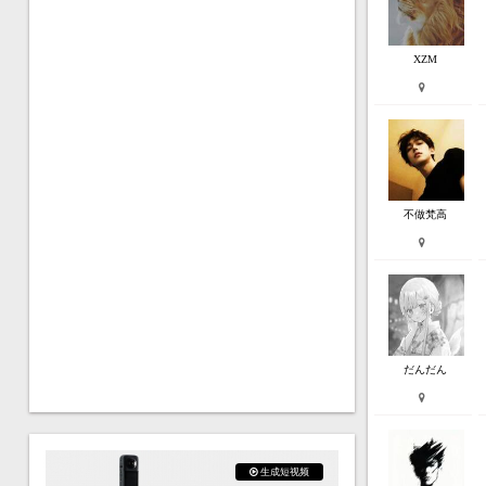
XZM
不做梵高
だんだん
生成短视频