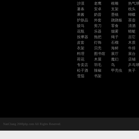
沙漠
老鹰
根雕
热气
薯条
安卓
支架
枕头
果酱
奶昔
墨镜
蝴蝶
护肤品
外套
跷跷板
茶壶
骏马
剪刀
零食
清酒
花瓶
乐器
烟雾
蜻蜓
按摩器
拖把
绳子
吉它
皮套
灯饰
石榴
木质
衣架
贝壳
海鲜
牛排
料理
图书馆
展厅
展台
荷花
木屋
魔幻
店铺
专卖店
羽毛
鸟
乒乓
松子酒
辣椒
甲壳虫
夹子
雪茄
书架
NanChang 2008php.com All Rights Reserved.