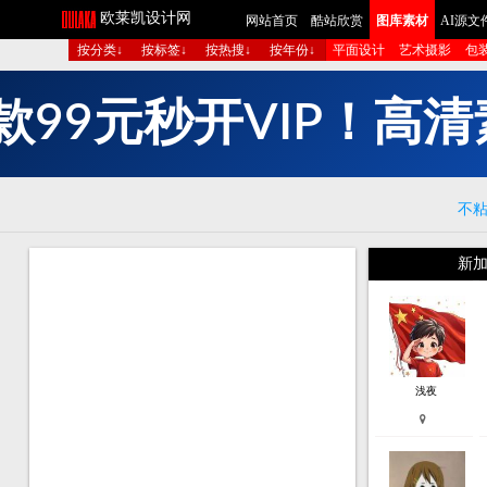
欧莱凯设计网
网站首页
酷站欣赏
图库素材
AI源文
按分类↓
按标签↓
按热搜↓
按年份↓
平面设计
艺术摄影
包
成
短
生
图
组
多
清
高
！
P
I
不
新加
浅夜