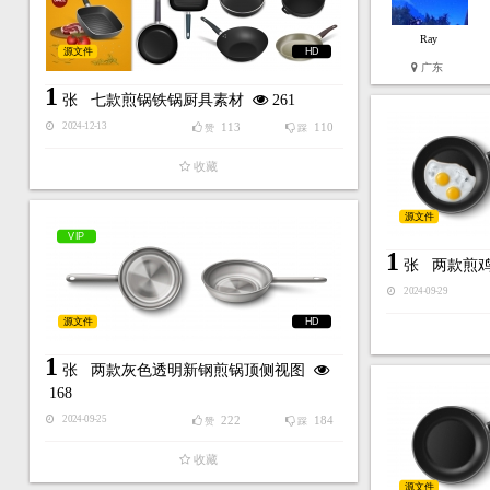
Ray
源文件
HD
广东
1
张
七款煎锅铁锅厨具素材
261
113
110
2024-12-13
赞
踩
收藏
源文件
VIP
1
张
两款煎
2024-09-29
源文件
HD
1
张
两款灰色透明新钢煎锅顶侧视图
168
222
184
2024-09-25
赞
踩
收藏
源文件