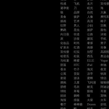
性感
飞机
名片
宣传
避孕套
刀
眩光
海
狼
品牌
自然
大象
美食
披萨
人像
摩托
插画
艺术
高清
椅子
狂野
男人
少妇
宗教
鹦鹉
昆虫
披萨
面包
向日葵
街道
公路
冰箱
床
沙发
建筑
手机
化妆品
时尚
奢侈
凳子
矿泉水
红酒
画册
肖像
宣传册
纪实
别墅
高跟
哈密瓜
松鼠
西瓜
奥运
马铃薯
蜂蜜
ELLE
Vogue
部落
HTC
iPad
奔驰
香水
竹子
海滨
夜景
公寓
货架
凉亭
铁路
射箭
游泳
蜜蜂
情侣
拥抱
儿童
飞利浦
猕猴
脐橙
毛衣
耐克
阿迪
球鞋
草莓
眼镜
耳塞
娃娃
躺椅
猫
宠物
海报
排版
火柴
火车
餐厅
棒棒糖
Dezeen
折纸
奶牛
醋
铲子
台灯