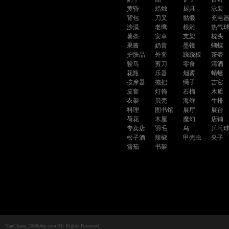
黄昏
蜡烛
厨具
泳装
背包
刀叉
骷髅
充电
沙漠
老鹰
根雕
热气
薯条
安卓
支架
枕头
果酱
奶昔
墨镜
蝴蝶
护肤品
外套
跷跷板
茶壶
骏马
剪刀
零食
清酒
花瓶
乐器
烟雾
蜻蜓
按摩器
拖把
绳子
吉它
皮套
灯饰
石榴
木质
衣架
贝壳
海鲜
牛排
料理
图书馆
展厅
展台
荷花
木屋
魔幻
店铺
专卖店
羽毛
鸟
乒乓
松子酒
辣椒
甲壳虫
夹子
雪茄
书架
NanChang 2008php.com All Rights Reserved.