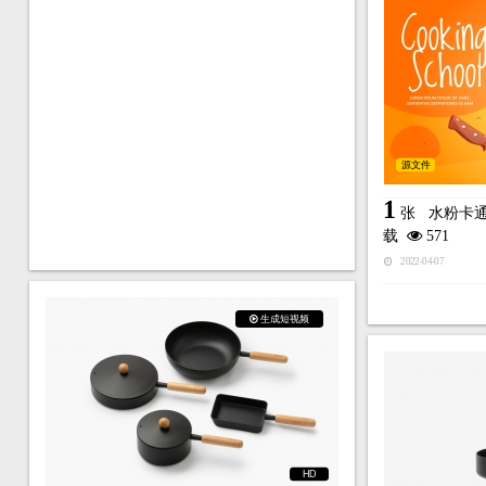
源文件
1
张
水粉卡
载
571
2022-04-07
生成短视频
HD