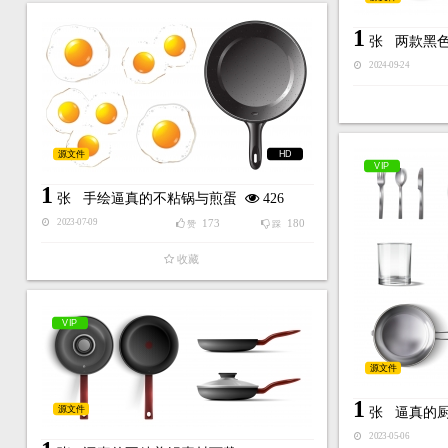
1
张
两款黑
2024-09-24
源文件
HD
VIP
1
张
手绘逼真的不粘锅与煎蛋
426
173
180
2023-07-09
赞
踩
收藏
VIP
源文件
1
源文件
张
逼真的
2023-05-06