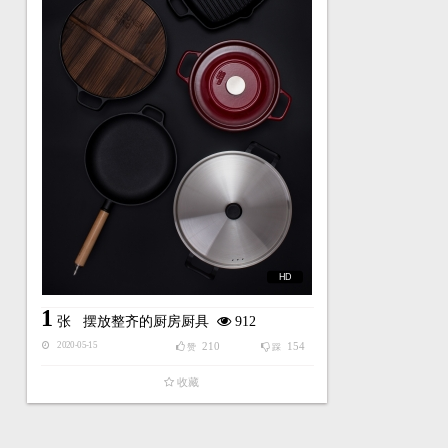
HD
1
张
摆放整齐的厨房厨具
912
210
154
2020-05-15
赞
踩
收藏