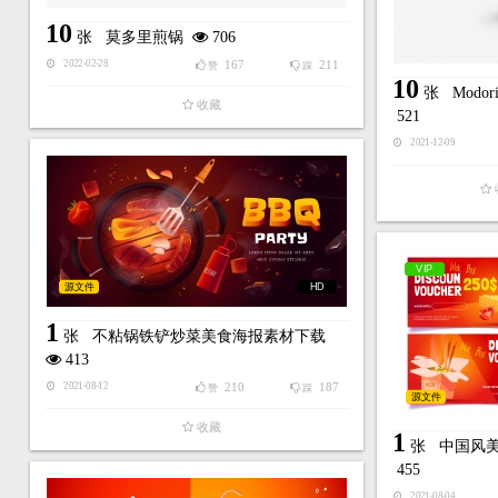
10
张
莫多里煎锅
706
167
211
2022-02-28
赞
踩
10
张
Modo
收藏
521
2021-12-09
VIP
源文件
HD
1
张
不粘锅铁铲炒菜美食海报素材下载
413
210
187
2021-08-12
赞
踩
源文件
收藏
1
张
中国风
455
2021-08-04