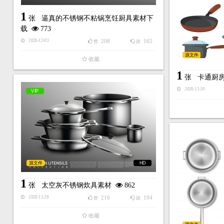
1
张
逼真的不锈钢不粘锅烹饪厨具素材下
载
773
208
165
2020-12-03
赞
踩
源文件
收藏
1
张
卡通厨
2020-11-30
VIP
源文件
HD
1
张
太空灰不锈钢炊具素材
862
216
194
2020-11-28
赞
踩
收藏