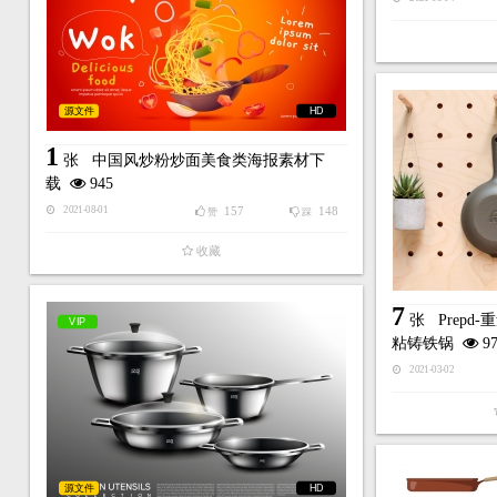
源文件
HD
1
张
中国风炒粉炒面美食类海报素材下
载
945
157
148
2021-08-01
赞
踩
收藏
7
张
Prep
VIP
粘铸铁锅
97
2021-03-02
源文件
HD