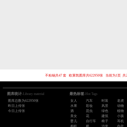
不粘锅共47 套 欧莱凯图库共622950张 当前为1页
图库统计
最热标签
-Library material
-Hot Tags
图库总数为622950张
女人
汽车
时装
老虎
昨日上传张
水果
彩妆
风景
动物
今日上传张
酒
昆虫
绿色
植物
美女
花
建筑
小孩
婴儿
自行车
椅子
耳机
相机
桥
沙发
内衣