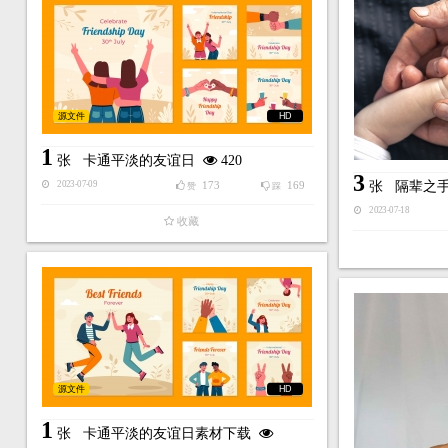
源文件
HD
1
张
卡通平淡的友谊日
420
3
173
169
张
隔辈之
2023-07-09
赞
踩
2023-07-18
收藏
源文件
HD
1
张
卡通平淡的友谊日素材下载