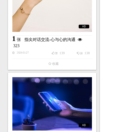
HD
1
张
指尖对话交流-心与心的沟通
323
139
138
2024-01-27
赞
踩
收藏
HD