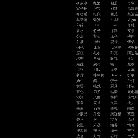
矿泉水
红酒
画册
肖像
宣传册
纪实
别墅
高跟
哈密瓜
松鼠
西瓜
奥运
马铃薯
蜂蜜
ELLE
Vogue
部落
HTC
iPad
奔驰
香水
竹子
海滨
夜景
公寓
货架
凉亭
铁路
射箭
游泳
蜜蜂
情侣
拥抱
儿童
飞利浦
猕猴
脐橙
毛衣
耐克
阿迪
球鞋
草莓
眼镜
耳塞
娃娃
躺椅
猫
宠物
海报
排版
火柴
火车
餐厅
棒棒糖
Dezeen
折纸
奶牛
醋
铲子
台灯
黄昏
蜡烛
厨具
泳装
背包
刀叉
骷髅
充电
沙漠
老鹰
根雕
热气
薯条
安卓
支架
枕头
果酱
奶昔
墨镜
蝴蝶
护肤品
外套
跷跷板
茶壶
骏马
剪刀
零食
清酒
花瓶
乐器
烟雾
蜻蜓
按摩器
拖把
绳子
吉它
皮套
灯饰
石榴
木质