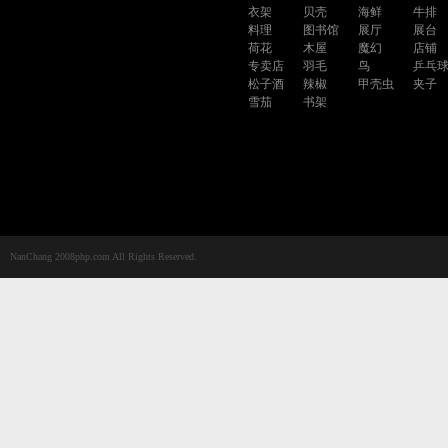
衣架
贝壳
海鲜
牛排
料理
图书馆
展厅
展台
荷花
木屋
魔幻
店铺
专卖店
羽毛
鸟
乒乓
松子酒
辣椒
甲壳虫
夹子
雪茄
书架
NanChang 2008php.com All Rights Reserved.