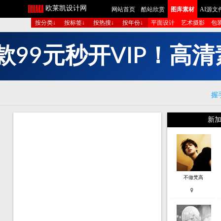
欧莱凯设计网
网站首页
酷站欣赏
图库素材
AI源文
按分类↓
按标签↓
按热搜↓
按年份↓
平面设计
艺术摄影
包
短
成
生
图
多
组
清
高
！
P
握
新加
不做梵高