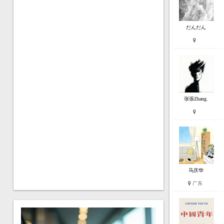
だんだん
张張Zhang.
马庆华
广东