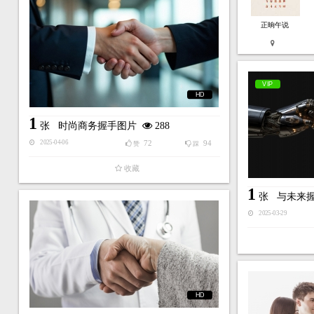
正晌午说
VIP
HD
1
张
时尚商务握手图片
288
72
94
2025-04-06
赞
踩
收藏
1
张
与未来
2025-03-29
HD