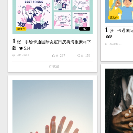
源文件
1
源文件
HD
张
卡通国
668
1
张
手绘卡通国际友谊日庆典海报素材下
2023-06-01
载
514
237
153
2023-06-01
赞
踩
收藏