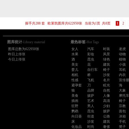
握手共288 套 欧莱凯图库共622950张 当前为1页 共8页
1
2
图库统计
最热标签
-Library material
-Hot Tags
图库总数为622950张
女人
汽车
时装
老虎
昨日上传张
水果
彩妆
风景
动物
今日上传张
酒
昆虫
绿色
植物
美女
花
建筑
小孩
婴儿
自行车
椅子
耳机
相机
桥
沙发
内衣
性感
飞机
名片
宣传
避孕套
刀
眩光
海
狼
品牌
自然
大象
美食
披萨
人像
摩托
插画
艺术
高清
椅子
狂野
男人
少妇
宗教
鹦鹉
昆虫
披萨
面包
向日葵
街道
公路
冰箱
床
沙发
建筑
手机
化妆品
时尚
奢侈
凳子