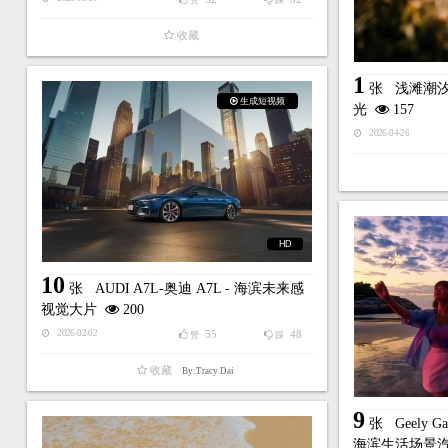
赞
踩
收藏
1
张
浅滩潮
生成短视频
光
157
2026-04-26
HD
10
张
AUDI A7L-奥迪 A7L - 海滨未来感
视觉大片
200
55
48
2026-02-02
赞
踩
收藏
By:Tracy Dai
9
张
Geely G
海滨生活场景