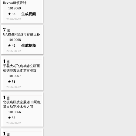
Revivo建筑设计
: 1019069
生成视频
★ 38
2026-08-02
7
张
GARMIN健身可穿戴设备
: 1019068
生成视频
★ 42
2026-08-02
1
张
干花大花飞燕草静立画面
蓝调花瓣温柔复古雅致
: 1019067
★ 51
2026-08-02
1
张
北极燕鸥凌空展翅 白羽红
喙灵动穿梭水天之间
: 1019066
★ 55
2026-08-02
1
张