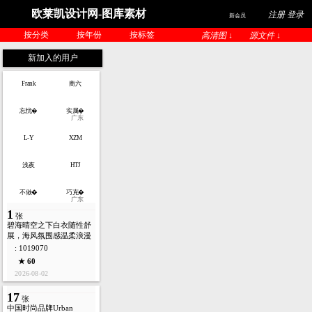
欧莱凯设计网-图库素材
注册 登录
新会员
按分类
按年份
按标签
高清图 ↓
源文件 ↓
新加入的用户
Frank
商六
忘忧�
实属�
广东
L-Y
XZM
浅夜
HTJ
不做�
巧克�
广东
1
张
碧海晴空之下白衣随性舒
展，海风氛围感温柔浪漫
: 1019070
★ 60
2026-08-02
17
张
中国时尚品牌Urban