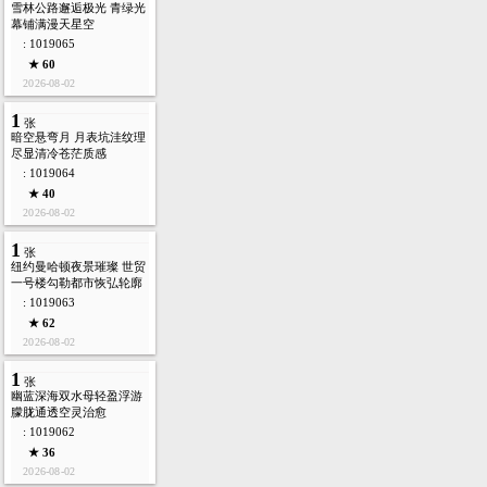
雪林公路邂逅极光 青绿光
幕铺满漫天星空
: 1019065
★ 60
2026-08-02
1
张
暗空悬弯月 月表坑洼纹理
尽显清冷苍茫质感
: 1019064
★ 40
2026-08-02
1
张
纽约曼哈顿夜景璀璨 世贸
一号楼勾勒都市恢弘轮廓
: 1019063
★ 62
2026-08-02
1
张
幽蓝深海双水母轻盈浮游
朦胧通透空灵治愈
: 1019062
★ 36
2026-08-02