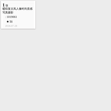
1
张
暖棕复古风人像时尚质感
写真摄影
: 1019061
★ 51
2026-07-28