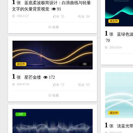
1
张
蓝底柔波极简设计：白浪曲线与轻量
文字的矢量背景视觉
91
33
34
2025-11-27
赞
踩
源文件
收藏
1
张
蓝绿色
70
2025-10-14
源文件
HD
1
张
星芒金缕
172
73
53
2025-07-10
赞
踩
收藏
源文件
VIP
1
张
淡蓝光