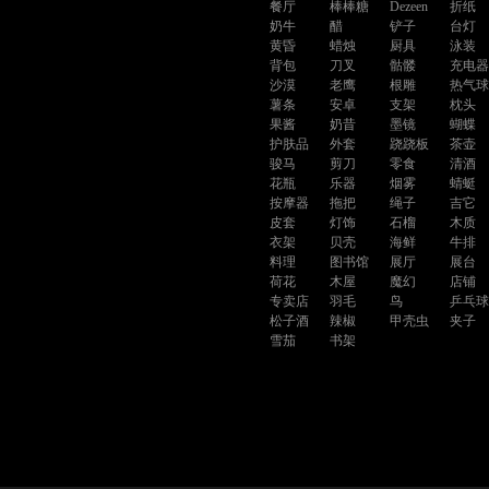
餐厅
棒棒糖
Dezeen
折纸
奶牛
醋
铲子
台灯
黄昏
蜡烛
厨具
泳装
背包
刀叉
骷髅
充电
沙漠
老鹰
根雕
热气
薯条
安卓
支架
枕头
果酱
奶昔
墨镜
蝴蝶
护肤品
外套
跷跷板
茶壶
骏马
剪刀
零食
清酒
花瓶
乐器
烟雾
蜻蜓
按摩器
拖把
绳子
吉它
皮套
灯饰
石榴
木质
衣架
贝壳
海鲜
牛排
料理
图书馆
展厅
展台
荷花
木屋
魔幻
店铺
专卖店
羽毛
鸟
乒乓
松子酒
辣椒
甲壳虫
夹子
雪茄
书架