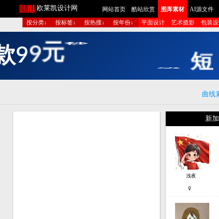
欧莱凯设计网
网站首页
酷站欣赏
图库素材
AI源文件
按分类↓
按标签↓
按热搜↓
按年份↓
平面设计
艺术摄影
包装设
款
9
9
元
秒
开
V
I
P
！
高
清
曲线
新加
浅夜