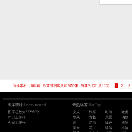
曲线素材共406 套 欧莱凯图库共622950张 当前为1页 共12页
1
2
3
图库统计
最热标签
-Library material
-Hot Tags
图库总数为622950张
女人
汽车
时装
老虎
昨日上传张
水果
彩妆
风景
动物
今日上传张
酒
昆虫
绿色
植物
美女
花
建筑
小孩