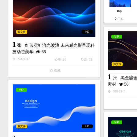
Ray
广东
源文件
HD
VIP
1
张
红蓝霓虹流光波浪 未来感光影呈现科
技动态美学
66
26
32
2026-03-17
赞
踩
源文件
收藏
1
张
黑金鎏金
素材
56
VIP
2026-03-10
VIP
源文件
HD