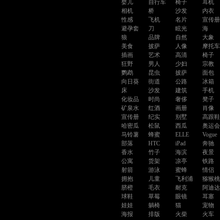
婴儿
自行车
椅子
耳机
相机
桥
沙发
内衣
性感
飞机
名片
宣传
避孕套
刀
眩光
海
狼
品牌
自然
大象
美食
披萨
人像
摩托
插画
艺术
高清
椅子
狂野
男人
少妇
宗教
鹦鹉
昆虫
披萨
面包
向日葵
街道
公路
冰箱
床
沙发
建筑
手机
化妆品
时尚
奢侈
凳子
矿泉水
红酒
画册
肖像
宣传册
纪实
别墅
高跟
哈密瓜
松鼠
西瓜
奥运
马铃薯
蜂蜜
ELLE
Vogue
部落
HTC
iPad
奔驰
香水
竹子
海滨
夜景
公寓
货架
凉亭
铁路
射箭
游泳
蜜蜂
情侣
拥抱
儿童
飞利浦
猕猴
脐橙
毛衣
耐克
阿迪
球鞋
草莓
眼镜
耳塞
娃娃
躺椅
猫
宠物
海报
排版
火柴
火车