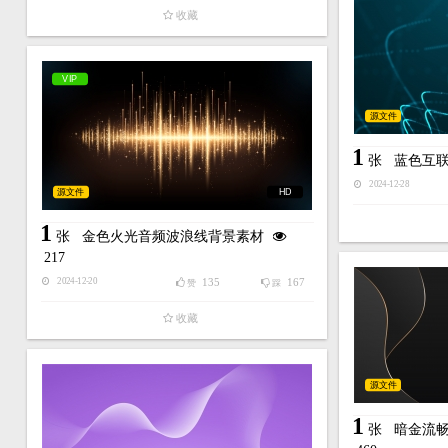
收藏
VIP
源文件
1
张
蓝色互
2024-12-28
源文件
HD
1
张
金色火光音频波浪线背景素材
217
135
167
2024-12-20
赞
踩
收藏
源文件
1
张
暗金流