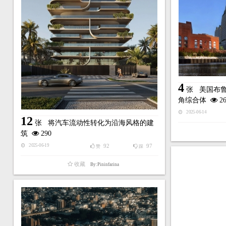
4
张
美国布鲁
角综合体
26
2025-06-14
12
张
将汽车流动性转化为沿海风格的建
筑
290
92
97
2025-06-19
赞
踩
收藏
By:Pininfarina