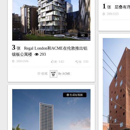
1
张
层叠有
2024-12-21
HD
3
张
Regal London和ACME在伦敦推出铝
镶板公寓楼
293
142
133
2024-12-06
赞
踩
收藏
By:ACME
生成短视频