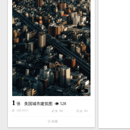
HD
1
张
美国城市建筑图
528
86
84
2025-06-12
赞
踩
收藏