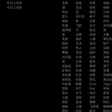
昨日上传张
水果
彩妆
风景
动物
今日上传张
酒
昆虫
绿色
植物
美女
花
建筑
小孩
婴儿
自行车
椅子
耳机
相机
桥
沙发
内衣
性感
飞机
名片
宣传
避孕套
刀
眩光
海
狼
品牌
自然
大象
美食
披萨
人像
摩托
插画
艺术
高清
椅子
狂野
男人
少妇
宗教
鹦鹉
昆虫
披萨
面包
向日葵
街道
公路
冰箱
床
沙发
建筑
手机
化妆品
时尚
奢侈
凳子
矿泉水
红酒
画册
肖像
宣传册
纪实
别墅
高跟
哈密瓜
松鼠
西瓜
奥运
马铃薯
蜂蜜
ELLE
Vogue
部落
HTC
iPad
奔驰
香水
竹子
海滨
夜景
公寓
货架
凉亭
铁路
射箭
游泳
蜜蜂
情侣
拥抱
儿童
飞利浦
猕猴
脐橙
毛衣
耐克
阿迪