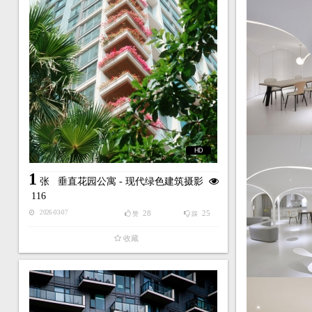
HD
1
张
垂直花园公寓 - 现代绿色建筑摄影
116
28
25
2026-03-07
赞
踩
收藏