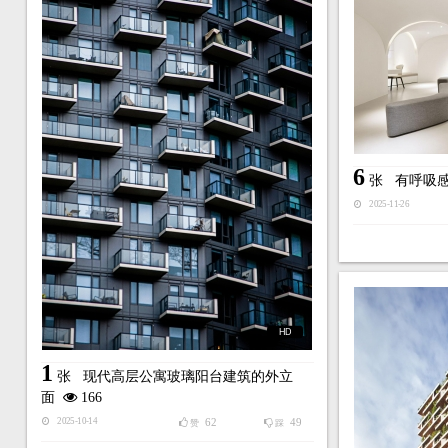
6
张
有呼吸
2025-11-26
HD
1
张
现代高层公寓玻璃阳台建筑的外立
面
166
62
49
2025-10-14
赞
踩