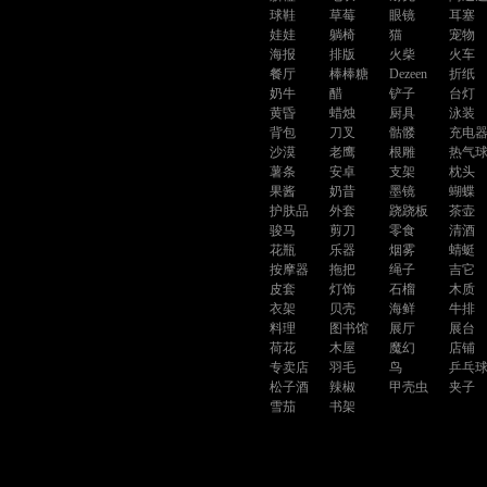
球鞋
草莓
眼镜
耳塞
娃娃
躺椅
猫
宠物
海报
排版
火柴
火车
餐厅
棒棒糖
Dezeen
折纸
奶牛
醋
铲子
台灯
黄昏
蜡烛
厨具
泳装
背包
刀叉
骷髅
充电
沙漠
老鹰
根雕
热气
薯条
安卓
支架
枕头
果酱
奶昔
墨镜
蝴蝶
护肤品
外套
跷跷板
茶壶
骏马
剪刀
零食
清酒
花瓶
乐器
烟雾
蜻蜓
按摩器
拖把
绳子
吉它
皮套
灯饰
石榴
木质
衣架
贝壳
海鲜
牛排
料理
图书馆
展厅
展台
荷花
木屋
魔幻
店铺
专卖店
羽毛
鸟
乒乓
松子酒
辣椒
甲壳虫
夹子
雪茄
书架