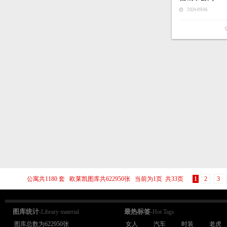
2024-09-06
公寓共1180 套 欧莱凯图库共622950张 当前为1页 共33页
1
2
3
图库统计
最热标签
-Library material
-Hot Tags
图库总数为622950张
女人
汽车
时装
老虎