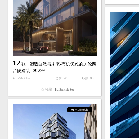
12
张
塑造自然与未来-有机优雅的贝伦四
合院建筑
299
78
88
2025-04-16
赞
踩
收藏
By:Samuele Sor
生成短视频