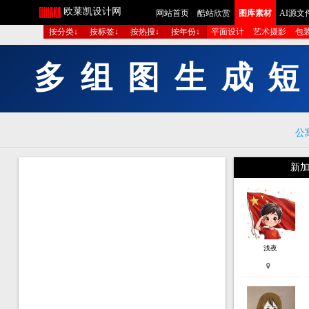
欧莱凯设计网
网站首页
酷站欣赏
图库素材
AI源文
按分类↓
按标签↓
按热搜↓
按年份↓
平面设计
艺术摄影
包
多
组
图
生
成
短
公
新加
浅夜