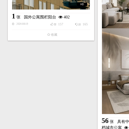
HD
1
张
国外公寓围栏阳台
402
157
165
2024-08-19
赞
踩
收藏
56
张
具有
档城市公寓