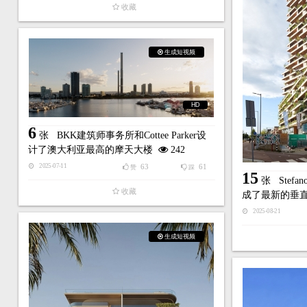
收藏
生成短视频
HD
6
张
BKK建筑师事务所和Cottee Parker设
计了澳大利亚最高的摩天大楼
242
63
61
2025-07-11
赞
踩
15
张
Stefa
收藏
成了最新的垂
2025-08-21
生成短视频