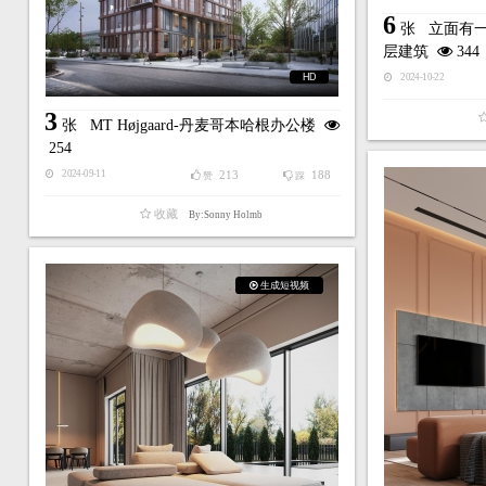
6
张
立面有一
层建筑
344
HD
2024-10-22
3
张
MT Højgaard-丹麦哥本哈根办公楼
254
213
188
2024-09-11
赞
踩
收藏
By:Sonny Holmb
生成短视频