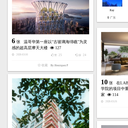
Ray
广东
HD
6
张
温哥华第一座以“古玻璃海绵礁”为灵
感的超高层摩天大楼
127
25
24
2026-03-30
赞
踩
收藏
By:Henriquez P
10
张
在LA
学院的项目中重
家
114
2026-03-26