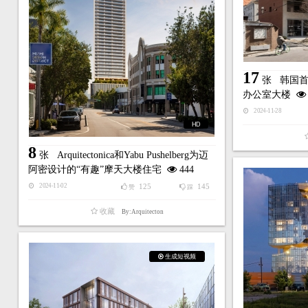
17
张
韩国首尔
办公室大楼
2024-11-28
HD
8
张
Arquitectonica和Yabu Pushelberg为迈
阿密设计的“有趣”摩天大楼住宅
444
125
145
2024-11-02
赞
踩
收藏
By:Arquitecton
生成短视频