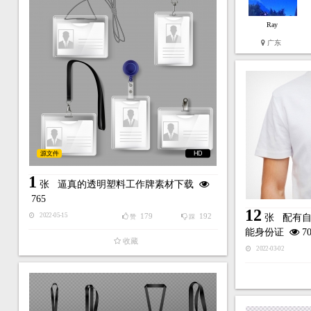
Ray
广东
源文件
HD
1
张
逼真的透明塑料工作牌素材下载
765
12
179
192
2022-05-15
张
配有
赞
踩
能身份证
70
收藏
2022-03-02