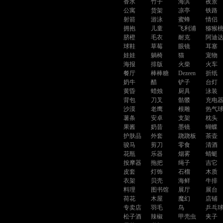
香水
竹子
海滨
夜景
公寓
货架
凉亭
铁路
射箭
游泳
蜜蜂
情侣
拥抱
儿童
飞利浦
猕猴
脐橙
毛衣
耐克
阿迪
球鞋
草莓
眼镜
耳塞
娃娃
躺椅
猫
宠物
海报
排版
火柴
火车
餐厅
棒棒糖
Dezeen
折纸
奶牛
醋
铲子
台灯
黄昏
蜡烛
厨具
泳装
背包
刀叉
骷髅
充电
沙漠
老鹰
根雕
热气
薯条
安卓
支架
枕头
果酱
奶昔
墨镜
蝴蝶
护肤品
外套
跷跷板
茶壶
骏马
剪刀
零食
清酒
花瓶
乐器
烟雾
蜻蜓
按摩器
拖把
绳子
吉它
皮套
灯饰
石榴
木质
衣架
贝壳
海鲜
牛排
料理
图书馆
展厅
展台
荷花
木屋
魔幻
店铺
专卖店
羽毛
鸟
乒乓
松子酒
辣椒
甲壳虫
夹子