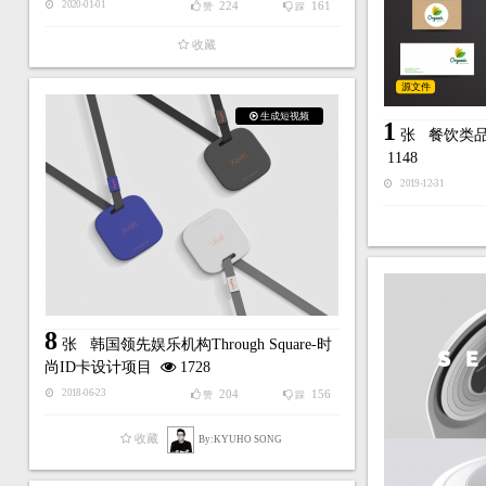
224
161
2020-01-01
赞
踩
收藏
源文件
生成短视频
1
张
餐饮类
1148
2019-12-31
8
张
韩国领先娱乐机构Through Square-时
尚ID卡设计项目
1728
204
156
2018-06-23
赞
踩
收藏
By:KYUHO SONG