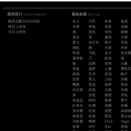
图库统计
最热标签
-Library material
-Hot Tags
图库总数为622950张
女人
汽车
时装
老虎
昨日上传张
水果
彩妆
风景
动物
今日上传张
酒
昆虫
绿色
植物
美女
花
建筑
小孩
婴儿
自行车
椅子
耳机
相机
桥
沙发
内衣
性感
飞机
名片
宣传
避孕套
刀
眩光
海
狼
品牌
自然
大象
美食
披萨
人像
摩托
插画
艺术
高清
椅子
狂野
男人
少妇
宗教
鹦鹉
昆虫
披萨
面包
向日葵
街道
公路
冰箱
床
沙发
建筑
手机
化妆品
时尚
奢侈
凳子
矿泉水
红酒
画册
肖像
宣传册
纪实
别墅
高跟
哈密瓜
松鼠
西瓜
奥运
马铃薯
蜂蜜
ELLE
Vogue
部落
HTC
iPad
奔驰