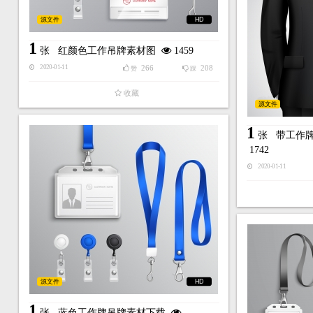
源文件
HD
1
张
红颜色工作吊牌素材图
1459
266
208
2020-01-11
赞
踩
收藏
源文件
1
张
带工作
1742
2020-01-11
源文件
HD
1
张
蓝色工作牌吊牌素材下载