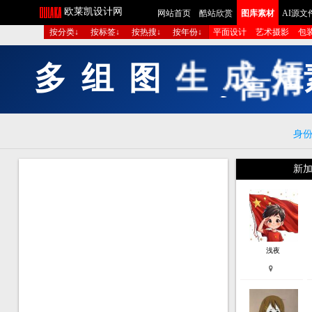
欧莱凯设计网
网站首页
酷站欣赏
图库素材
AI源文
按分类↓
按标签↓
按热搜↓
按年份↓
平面设计
艺术摄影
包
多
组
图
生
成
短
身
新加
浅夜