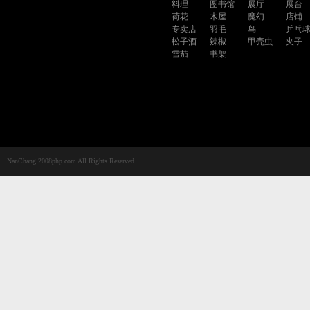
料理
图书馆
展厅
展台
荷花
木屋
魔幻
店铺
专卖店
羽毛
鸟
乒乓
松子酒
辣椒
甲壳虫
夹子
雪茄
书架
NanChang 2008php.com All Rights Reserved.