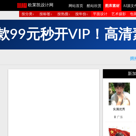
欧莱凯设计网
网站首页
酷站欣赏
图库素材
AI源文
按分类↓
按标签↓
按热搜↓
按年份↓
平面设计
艺术摄影
包
V
I
P
！
高
清
开
秒
元
拥
新加
实属优秀
广东