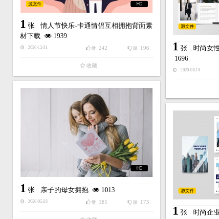
源文件
HD
1
张
情人节快乐-卡通情侣互相拥抱背面素
源文件
材下载
1939
1
张
时尚女
242
196
2020-12-31
赞
踩
1696
收藏
2020-06-10
HD
1
张
亲子的母女拥抱
1013
源文件
181
173
2020-05-28
赞
踩
1
张
时尚企