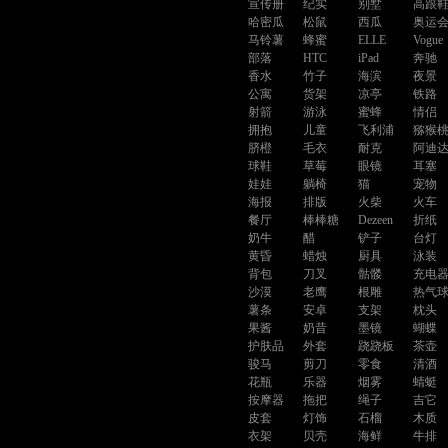
宣传册
纪实
别墅
高跟
哈密瓜
松鼠
西瓜
奥运
马铃薯
蜂蜜
ELLE
Vogue
部落
HTC
iPad
奔驰
香水
竹子
海滨
夜景
公寓
货架
凉亭
铁路
射箭
游泳
蜜蜂
情侣
拥抱
儿童
飞利浦
猕猴
脐橙
毛衣
耐克
阿迪
球鞋
草莓
眼镜
耳塞
娃娃
躺椅
猫
宠物
海报
排版
火柴
火车
餐厅
棒棒糖
Dezeen
折纸
奶牛
醋
铲子
台灯
黄昏
蜡烛
厨具
泳装
背包
刀叉
骷髅
充电
沙漠
老鹰
根雕
热气
薯条
安卓
支架
枕头
果酱
奶昔
墨镜
蝴蝶
护肤品
外套
跷跷板
茶壶
骏马
剪刀
零食
清酒
花瓶
乐器
烟雾
蜻蜓
按摩器
拖把
绳子
吉它
皮套
灯饰
石榴
木质
衣架
贝壳
海鲜
牛排