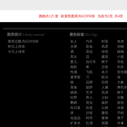
拥抱共125 套 欧莱凯图库共622950张 当前为1页 共4
图库统计
最热标签
-Library material
-Hot Tags
图库总数为622950张
女人
汽车
时装
老虎
昨日上传张
水果
彩妆
风景
动物
今日上传张
酒
昆虫
绿色
植物
美女
花
建筑
小孩
婴儿
自行车
椅子
耳机
相机
桥
沙发
内衣
性感
飞机
名片
宣传
避孕套
刀
眩光
海
狼
品牌
自然
大象
美食
披萨
人像
摩托
插画
艺术
高清
椅子
狂野
男人
少妇
宗教
鹦鹉
昆虫
披萨
面包
向日葵
街道
公路
冰箱
床
沙发
建筑
手机
化妆品
时尚
奢侈
凳子
矿泉水
红酒
画册
肖像