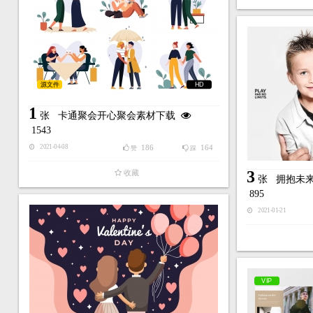
源文件
HD
1
张
卡通聚会开心聚会素材下载
1543
186
164
2021-04-08
赞
踩
3
收藏
张
拥抱未来的
895
2021-01-21
VIP