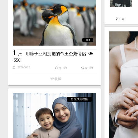
广东
HD
1
张
用脖子互相拥抱的帝王企鹅情侣
550
49
59
2025-06-20
赞
踩
收藏
生成短视频