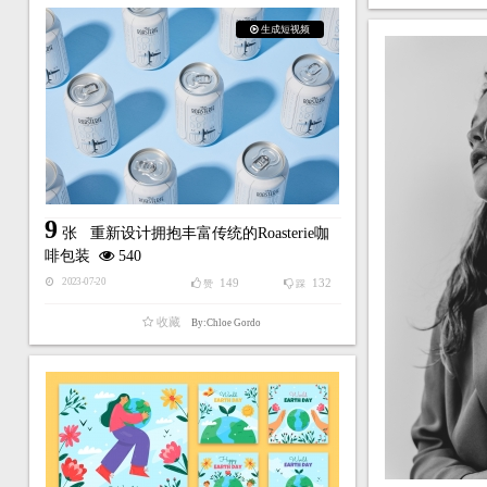
生成短视频
9
张
重新设计拥抱丰富传统的Roasterie咖
啡包装
540
149
132
2023-07-20
赞
踩
收藏
By:Chloe Gordo