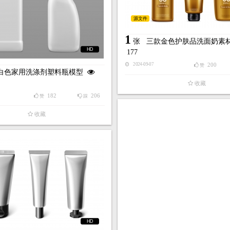
源文件
1
张
三款金色护肤品洗面奶素
HD
177
200
2024-09-07
赞
白色家用洗涤剂塑料瓶模型
收藏
182
206
赞
踩
收藏
HD