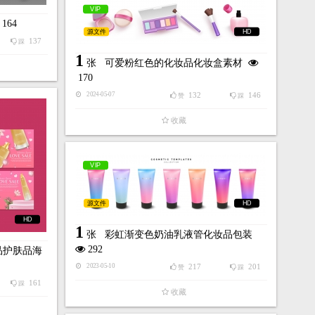
VIP
164
源文件
HD
137
踩
1
张
可爱粉红色的化妆品化妆盒素材
170
132
146
2024-05-07
赞
踩
收藏
VIP
源文件
HD
HD
1
张
彩虹渐变色奶油乳液管化妆品包装
292
妆品护肤品海
217
201
2023-05-10
赞
踩
161
踩
收藏