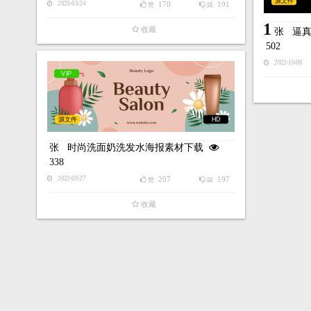
源文件
170
191
2023-03-24
赞
踩
1
收藏
张
逼
502
2022-10-06
VIP
源文件
HD
张
时尚洗面奶洗发水海报素材下载
338
207
197
2022-09-27
赞
踩
收藏