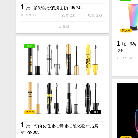
1
张
多彩缤纷的洗面奶
342
237
253
2023-05-06
赞
踩
收藏
源文件
1
张
彩
VIP
240
2023-05-06
源文件
HD
1
张
时尚女性睫毛膏睫毛笔化妆产品素
材
389