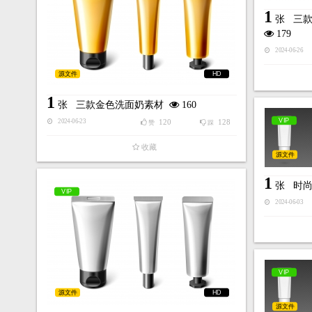
1
张
三
179
2024-06-26
源文件
HD
1
张
三款金色洗面奶素材
160
VIP
120
128
2024-06-23
赞
踩
收藏
源文件
1
张
时
VIP
2024-06-03
VIP
源文件
HD
源文件