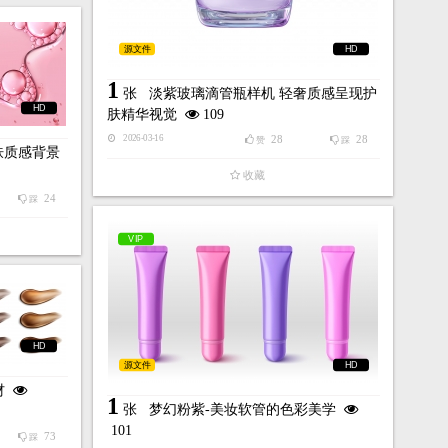
源文件
HD
1
张
淡紫玻璃滴管瓶样机 轻奢质感呈现护
HD
肤精华视觉
109
28
28
2026-03-16
赞
踩
肤质感背景
收藏
24
踩
VIP
HD
源文件
HD
材
1
张
梦幻粉紫-美妆软管的色彩美学
101
73
踩