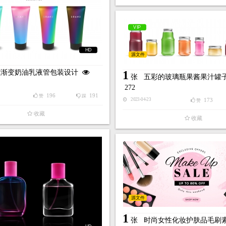
VIP
HD
源文件
虹渐变奶油乳液管包装设计
1
张
五彩的玻璃瓶果酱果汁罐
272
196
191
赞
踩
173
2023-04-23
赞
收藏
收藏
源文件
1
张
时尚女性化妆护肤品毛刷