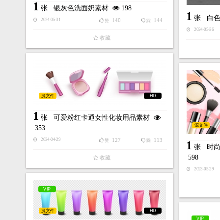
1
张
银灰色洗面奶素材
198
1
张
白
140
144
2024-05-31
赞
踩
2024-05-26
收藏
源文件
HD
1
张
可爱粉红卡通女性化妆用品素材
源文件
353
127
113
2024-04-29
赞
踩
1
张
时
598
收藏
2023-05-29
VIP
源文件
HD
VIP