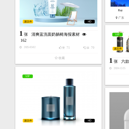
Ray
广东
源文件
HD
1
张
清爽蓝洗面奶躺椅海报素材
VIP
162
71
70
2025-03-02
赞
踩
源文件
收藏
1
张
六
2024-12-25
VIP
源文件
HD