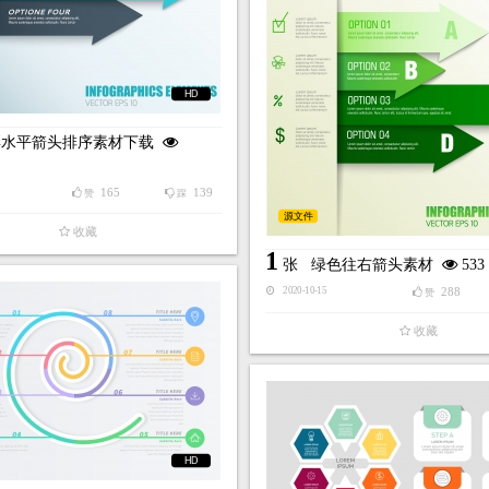
HD
彩水平箭头排序素材下载
165
139
赞
踩
源文件
收藏
1
张
绿色往右箭头素材
533
288
2020-10-15
赞
收藏
HD