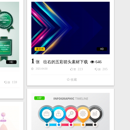
源文件
HD
1
张
往右的五彩箭头素材下载
646
HD
223
205
2021-04-30
赞
踩
收藏
159
踩
VIP