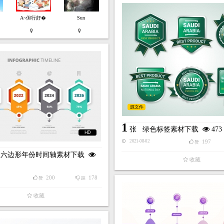
A~但行好�
Sun
源文件
1
张
绿色标签素材下载
473
HD
197
2021-08-02
赞
尚六边形年份时间轴素材下载
收藏
200
178
赞
踩
收藏