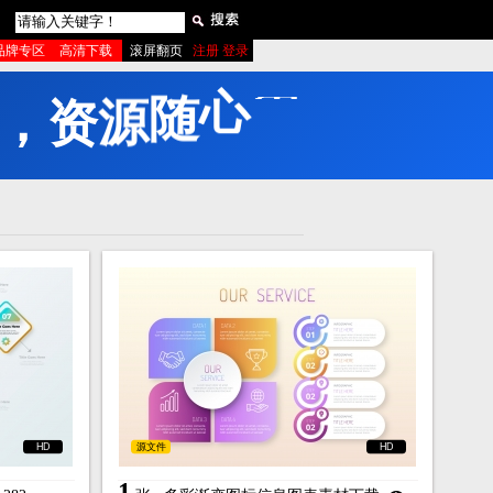
品牌专区
高清下载
滚屏翻页
注册 登录
，
资
源
随
心
用
！
HD
源文件
HD
1