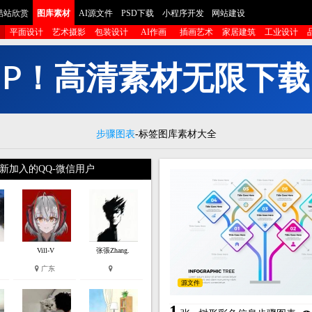
酷站欣赏
图库素材
AI源文件
PSD下载
小程序开发
网站建设
平面设计
艺术摄影
包装设计
AI作画
插画艺术
家居建筑
工业设计
I
P
！
高
清
素
材
无
限
下
载
步骤图表
-标签图库素材大全
新加入的QQ-微信用户
Vill-V
张張Zhang.
广东
源文件
1