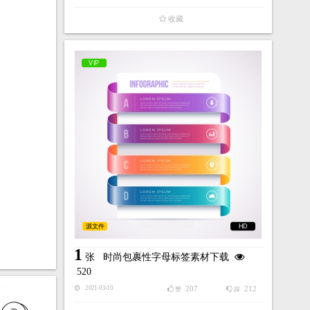
收藏
VIP
源文件
HD
1
张
时尚包裹性字母标签素材下载
520
207
212
2021-03-10
赞
踩