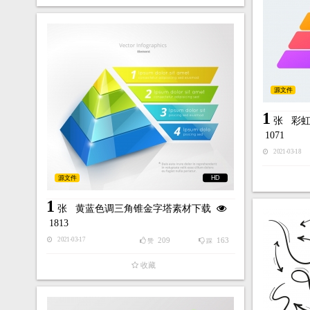
源文件
1
张
彩
1071
2021-03-18
源文件
HD
1
张
黄蓝色调三角锥金字塔素材下载
1813
209
163
2021-03-17
赞
踩
收藏