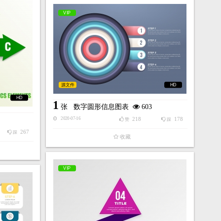
VIP
源文件
HD
HD
1
张
数字圆形信息图表
603
218
178
2020-07-16
赞
踩
267
踩
收藏
VIP