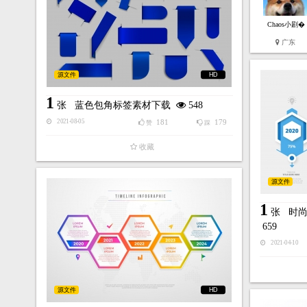
Chaos小剧�
广东
源文件
HD
1
张
蓝色包角标签素材下载
548
181
179
2021-08-05
赞
踩
收藏
源文件
1
张
时
659
2021-04-10
源文件
HD