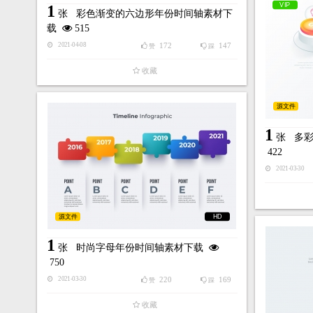
VIP
1
张
彩色渐变的六边形年份时间轴素材下
载
515
172
147
2021-04-08
赞
踩
收藏
源文件
1
张
多
422
2021-03-30
源文件
HD
1
张
时尚字母年份时间轴素材下载
750
220
169
2021-03-30
赞
踩
收藏