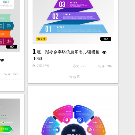
源文件
HD
HD
1
张
渐变金字塔信息图表步骤模板
1060
225
206
2020-07-02
赞
踩
153
踩
收藏