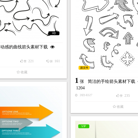
HD
洁动感的曲线箭头素材下载
221
161
赞
踩
源文件
收藏
1
张
简洁的手绘箭头素材下载
1204
235
2021-02-27
赞
收藏
VIP