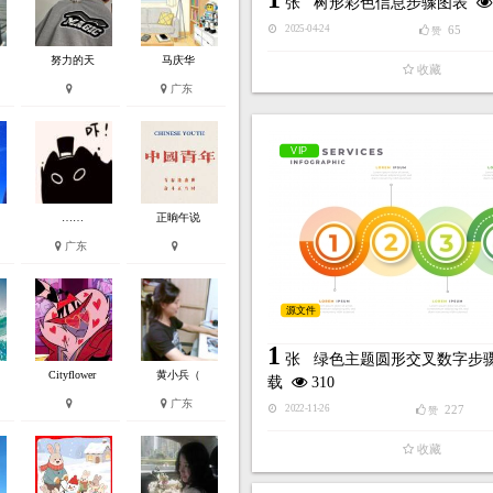
张
树形彩色信息步骤图表
65
2025-04-24
赞
努力的天
马庆华
收藏
广东
VIP
……
正晌午说
广东
源文件
1
张
绿色主题圆形交叉数字步
Cityflower
黄小兵（
载
310
广东
227
2022-11-26
赞
收藏