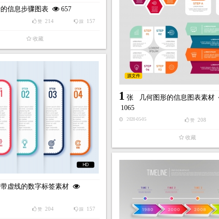
转的信息步骤图表
657
214
157
赞
踩
收藏
源文件
1
张
几何图形的信息图表素材
1065
208
2020-05-05
赞
收藏
HD
右带虚线的数字标签素材
204
157
赞
踩