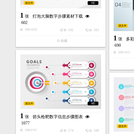
源文件
HD
1
张
灯泡大脑数字步骤素材下载
602
源文件
192
163
2020-10-20
赞
踩
1
张
多
收藏
690
2020-10-21
源文件
HD
1
张
箭头枪靶数字信息步骤图表
1077
源文件
174
160
2020-07-07
赞
踩