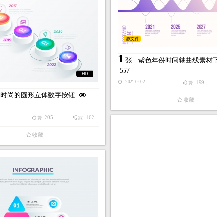
源文件
1
张
紫色年份时间轴曲线素材
557
HD
199
2021-04-02
赞
彩时尚的圆形立体数字按钮
收藏
205
162
赞
踩
收藏