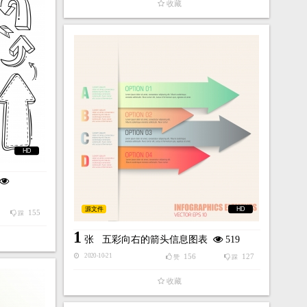
收藏
HD
源文件
HD
155
踩
1
张
五彩向右的箭头信息图表
519
156
127
2020-10-21
赞
踩
收藏