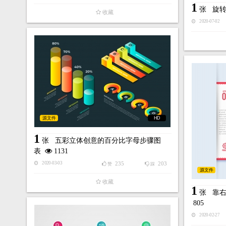
1
张
旋
收藏
2020-07-02
源文件
HD
1
张
五彩立体创意的百分比字母步骤图
表
1131
235
203
2020-03-03
赞
踩
源文件
收藏
1
张
靠
805
2020-02-27