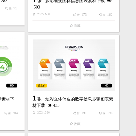
282
张
多彩渐变图标信息图表素材下载
503
71
踩
173
162
2022-11-30
赞
踩
收藏
HD
源文件
HD
1
骤素材下
张
炫彩立体俏皮的数字信息步骤图表素
材下载
435
204
191
196
2022-10-20
踩
赞
踩
收藏