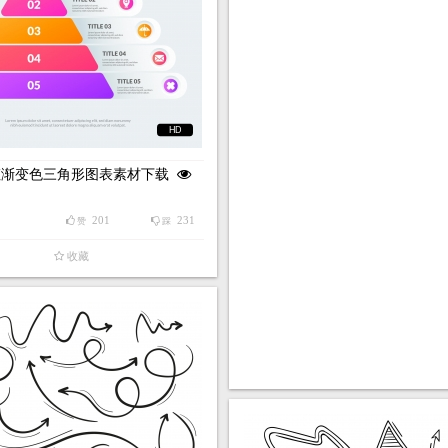
HD
虹渐变色三角形图表素材下载
201
231
赞
踩
收藏