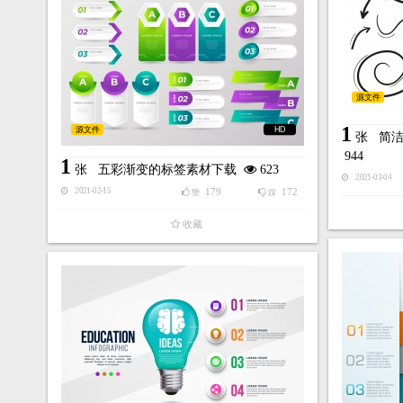
源文件
1
源文件
HD
张
简
944
1
张
五彩渐变的标签素材下载
623
2021-03-04
179
172
2021-02-15
赞
踩
收藏