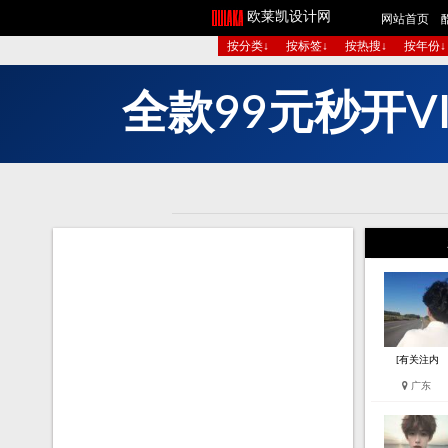
欧莱凯设计网
网站首页
按分类↓
按标签↓
按热搜↓
按年份↓
全
款
9
9
元
秒
开
V
[有关注内
广东