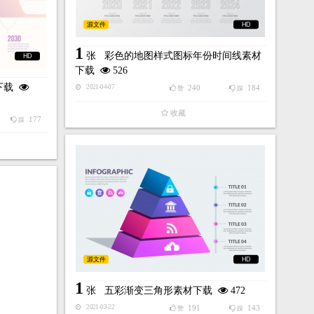
源文件
HD
1
张
彩色的地图样式图标年份时间线素材
HD
下载
526
下载
240
184
2021-04-07
赞
踩
收藏
177
踩
源文件
HD
1
张
五彩渐变三角形素材下载
472
191
143
2021-03-22
赞
踩