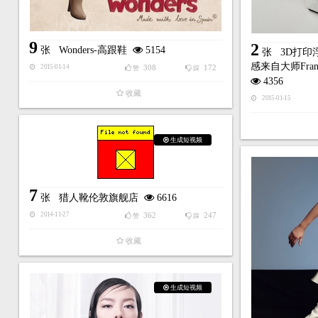
9
2
张
Wonders-高跟鞋
5154
张
3D打印
感来自大师Fran
308
172
2015-01-14
赞
踩
4356
收藏
2015-01-15
生成短视频
7
张
猎人靴伦敦旗舰店
6616
362
247
2014-11-27
赞
踩
收藏
生成短视频