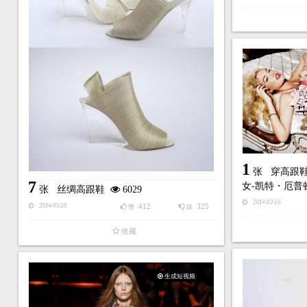
1
张
穿高跟
7
女-凯特・厄普
张
丝绸高跟鞋
6029
2014-02-16
412
325
2014-05-20
赞
踩
收藏
生成短视频