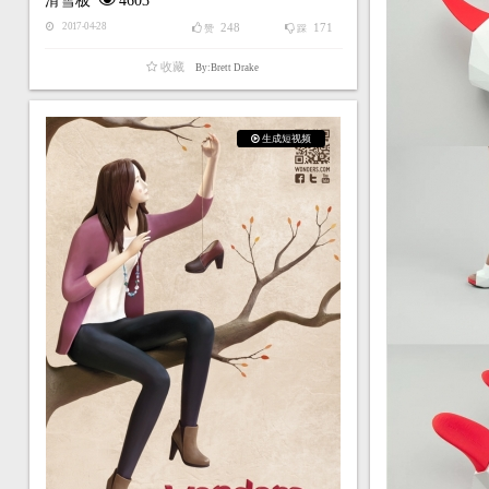
滑雪板
4603
248
171
2017-04-28
赞
踩
收藏
By:Brett Drake
生成短视频