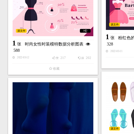
源文件
源文件
HD
1
张
粉红色
1
张
时尚女性时装模特数据分析图表
328
588
2022-03-11
217
202
2022-03-12
赞
踩
收藏
源文件