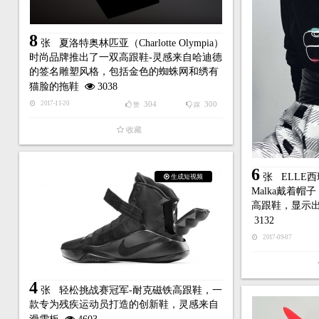
8
张
夏洛特奥林匹亚（Charlotte Olympia）
时尚品牌推出了一双高跟鞋-灵感来自哈迪德
的签名雕塑风格，包括金色的蜘蛛网和绣有
猫脸的拖鞋
3038
304
300
2017-11-20
赞
踩
收藏
6
张
ELLE西
生成短视频
Malka戴着
高跟鞋，显示
3132
2017-09-07
4
张
轻松挑战赛冠军-耐克磁铁高跟鞋，一
款专为残疾运动员打造的创新鞋，灵感来自