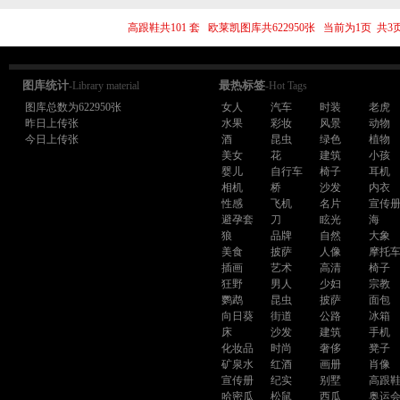
高跟鞋共101 套 欧莱凯图库共622950张 当前为1页 
图库统计
最热标签
-Library material
-Hot Tags
图库总数为622950张
女人
汽车
时装
老虎
昨日上传张
水果
彩妆
风景
动物
今日上传张
酒
昆虫
绿色
植物
美女
花
建筑
小孩
婴儿
自行车
椅子
耳机
相机
桥
沙发
内衣
性感
飞机
名片
宣传
避孕套
刀
眩光
海
狼
品牌
自然
大象
美食
披萨
人像
摩托
插画
艺术
高清
椅子
狂野
男人
少妇
宗教
鹦鹉
昆虫
披萨
面包
向日葵
街道
公路
冰箱
床
沙发
建筑
手机
化妆品
时尚
奢侈
凳子
矿泉水
红酒
画册
肖像
宣传册
纪实
别墅
高跟
哈密瓜
松鼠
西瓜
奥运