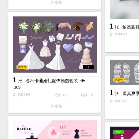
收藏
1
张
给高跟
2024-11-02
源文件
HD
1
源文件
张
各种卡通婚礼配饰插图套装
369
1
张
逼真夏
187
185
2023-06-06
赞
踩
2023-03-27
收藏
VIP