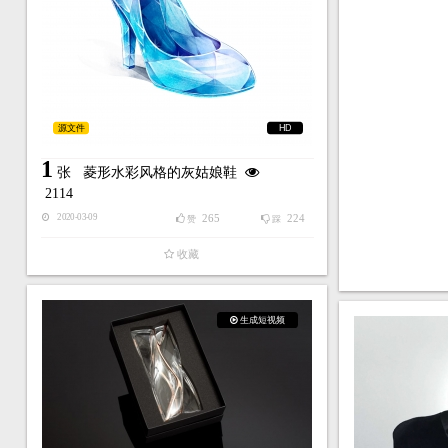
源文件
HD
1
张
菱形水彩风格的灰姑娘鞋
2114
265
224
2020-03-09
赞
踩
收藏
生成短视频