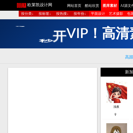
欧莱凯设计网
网站首页
酷站欣赏
图库素材
AI源文
按分类↓
按标签↓
按热搜↓
按年份↓
平面设计
艺术摄影
包
多
组
图
生
成
短
高
新加
浅夜