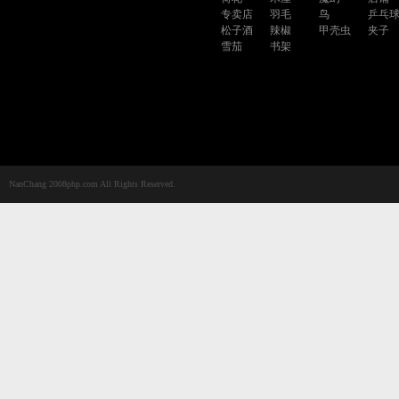
专卖店
羽毛
鸟
乒乓
松子酒
辣椒
甲壳虫
夹子
雪茄
书架
NanChang 2008php.com All Rights Reserved.