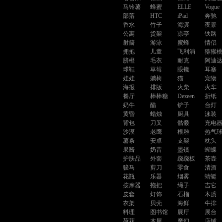
马铃薯
蜂蜜
ELLE
Vogue
部落
HTC
iPad
奔驰
香水
竹子
海滨
夜景
公寓
货架
凉亭
铁路
射箭
游泳
蜜蜂
情侣
拥抱
儿童
飞利浦
猕猴
脐橙
毛衣
耐克
阿迪
球鞋
草莓
眼镜
耳塞
娃娃
躺椅
猫
宠物
海报
排版
火柴
火车
餐厅
棒棒糖
Dezeen
折纸
奶牛
醋
铲子
台灯
黄昏
蜡烛
厨具
泳装
背包
刀叉
骷髅
充电
沙漠
老鹰
根雕
热气
薯条
安卓
支架
枕头
果酱
奶昔
墨镜
蝴蝶
护肤品
外套
跷跷板
茶壶
骏马
剪刀
零食
清酒
花瓶
乐器
烟雾
蜻蜓
按摩器
拖把
绳子
吉它
皮套
灯饰
石榴
木质
衣架
贝壳
海鲜
牛排
料理
图书馆
展厅
展台
荷花
木屋
魔幻
店铺