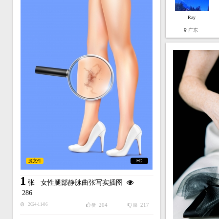
Ray
广东
源文件
HD
1
张
女性腿部静脉曲张写实插图
286
204
217
2024-11-06
赞
踩