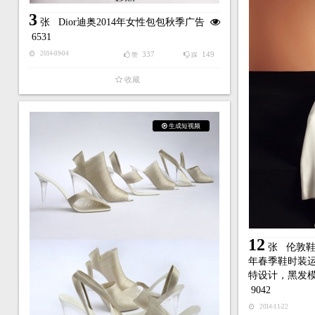
3
张
Dior迪奥2014年女性包包秋季广告
6531
337
149
2014-09-04
赞
踩
收藏
生成短视频
12
张
伦敦鞋
年春季鞋时装
特设计，黑发
9042
2014-11-22