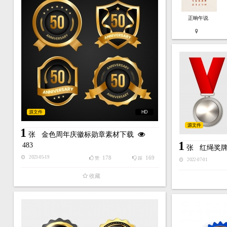
正晌午说
源文件
HD
源文件
1
张
金色周年庆徽标勋章素材下载
1
483
张
红绳奖
178
169
2023-05-19
赞
踩
2022-07-01
收藏