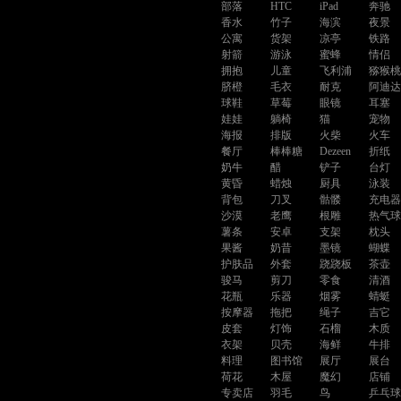
部落
HTC
iPad
奔驰
香水
竹子
海滨
夜景
公寓
货架
凉亭
铁路
射箭
游泳
蜜蜂
情侣
拥抱
儿童
飞利浦
猕猴
脐橙
毛衣
耐克
阿迪
球鞋
草莓
眼镜
耳塞
娃娃
躺椅
猫
宠物
海报
排版
火柴
火车
餐厅
棒棒糖
Dezeen
折纸
奶牛
醋
铲子
台灯
黄昏
蜡烛
厨具
泳装
背包
刀叉
骷髅
充电
沙漠
老鹰
根雕
热气
薯条
安卓
支架
枕头
果酱
奶昔
墨镜
蝴蝶
护肤品
外套
跷跷板
茶壶
骏马
剪刀
零食
清酒
花瓶
乐器
烟雾
蜻蜓
按摩器
拖把
绳子
吉它
皮套
灯饰
石榴
木质
衣架
贝壳
海鲜
牛排
料理
图书馆
展厅
展台
荷花
木屋
魔幻
店铺
专卖店
羽毛
鸟
乒乓