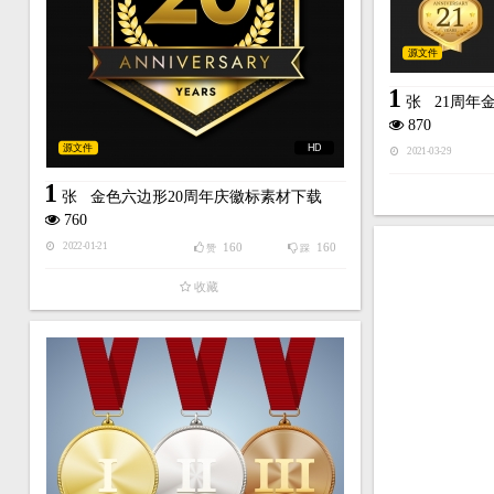
源文件
1
张
21周年
870
源文件
HD
2021-03-29
1
张
金色六边形20周年庆徽标素材下载
760
160
160
2022-01-21
赞
踩
收藏