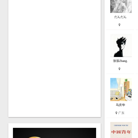
だんだん
张張Zhang.
马庆华
广东