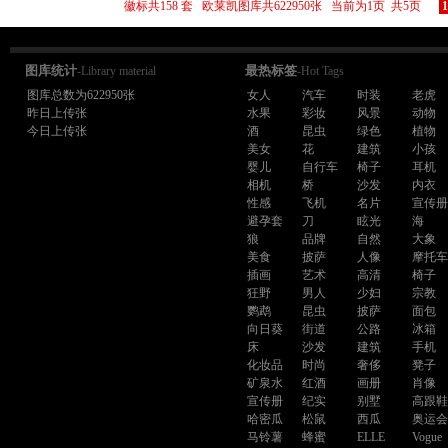
徽标共158 套 欧莱凯图库共622950张 当前为1页 共5页
1
图库统计
最热标签
-Library material
-Hot Tags
图库总数为622950张
女人
汽车
时装
老虎
昨日上传张
水果
彩妆
风景
动物
今日上传张
酒
昆虫
绿色
植物
美女
花
建筑
小孩
婴儿
自行车
椅子
耳机
相机
桥
沙发
内衣
性感
飞机
名片
宣传
避孕套
刀
眩光
海
狼
品牌
自然
大象
美食
披萨
人像
摩托
插画
艺术
高清
椅子
狂野
男人
少妇
宗教
鹦鹉
昆虫
披萨
面包
向日葵
街道
公路
冰箱
床
沙发
建筑
手机
化妆品
时尚
奢侈
凳子
矿泉水
红酒
画册
肖像
宣传册
纪实
别墅
高跟
哈密瓜
松鼠
西瓜
奥运
马铃薯
蜂蜜
ELLE
Vogue