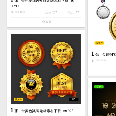
张
金色麦穗风奖牌金牌素材下载
1299
237
177
2020-10-30
赞
踩
收藏
源文件
1
张
金银铜
2020-10-29
VIP
源文件
HD
1
张
金黄色奖牌徽标素材下载
925