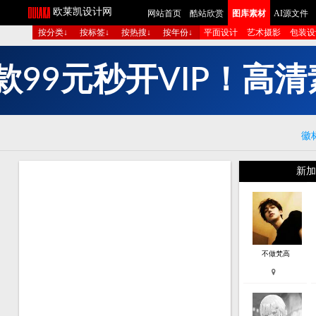
欧莱凯设计网
网站首页
酷站欣赏
图库素材
AI源文
按分类↓
按标签↓
按热搜↓
按年份↓
平面设计
艺术摄影
包
款
9
9
元
秒
开
V
I
P
！
高
清
徽
新加
不做梵高