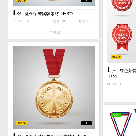
源文件
HD
1
张
蓝金荣誉奖牌素材
877
185
146
2020-11-13
赞
踩
收藏
源文件
1
张
红色荣
1350
2020-11-11
VIP
源文件
HD
1