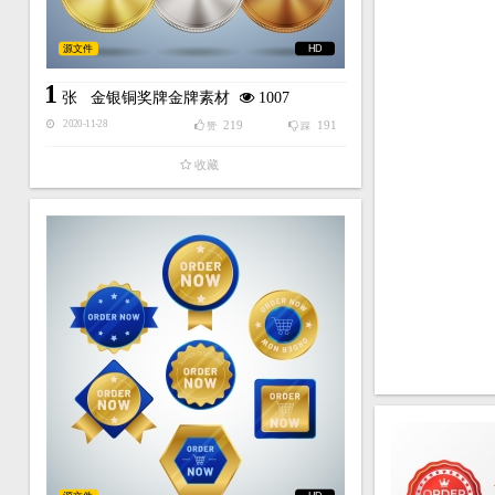
源文件
HD
1
张
金银铜奖牌金牌素材
1007
219
191
2020-11-28
赞
踩
收藏