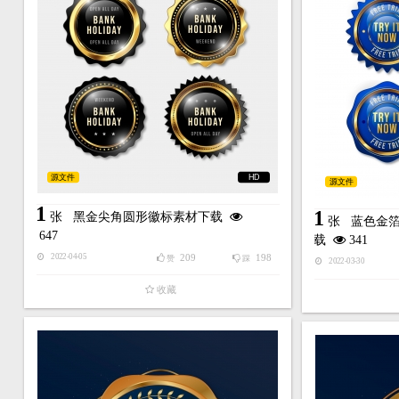
源文件
HD
源文件
1
1
张
黑金尖角圆形徽标素材下载
张
蓝色金
647
载
341
209
198
2022-04-05
赞
踩
2022-03-30
收藏