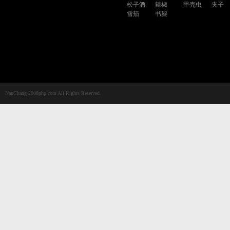
松子酒
辣椒
甲壳虫
夹子
雪茄
书架
NanChang 2008php.com All Rights Reserved.