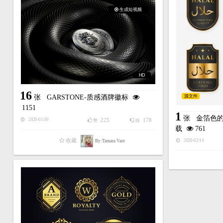
生成短视频
HD
16
源文件
张
GARSTONE-质感酒牌徽标
1151
1
张
金箔色
225
178
2020-01-30
赞
踩
载
761
收藏
By:Tamara Vare
2020-02-14