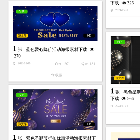
下载
326
2023-03-20
VIP
源文件
HD
VIP
1
张
蓝色爱心降价活动海报素材下载
370
197
184
2023-02-06
赞
踩
收藏
源文件
1
张
黑色星期
VIP
下载
566
2023-01-04
源文件
HD
1
张
紫色圣诞节折扣优惠活动海报素材下