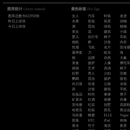
图库统计
最热标签
-Library material
-Hot Tags
图库总数为622950张
女人
汽车
时装
老虎
昨日上传张
水果
彩妆
风景
动物
今日上传张
酒
昆虫
绿色
植物
美女
花
建筑
小孩
婴儿
自行车
椅子
耳机
相机
桥
沙发
内衣
性感
飞机
名片
宣传
避孕套
刀
眩光
海
狼
品牌
自然
大象
美食
披萨
人像
摩托
插画
艺术
高清
椅子
狂野
男人
少妇
宗教
鹦鹉
昆虫
披萨
面包
向日葵
街道
公路
冰箱
床
沙发
建筑
手机
化妆品
时尚
奢侈
凳子
矿泉水
红酒
画册
肖像
宣传册
纪实
别墅
高跟
哈密瓜
松鼠
西瓜
奥运
马铃薯
蜂蜜
ELLE
Vogue
部落
HTC
iPad
奔驰
香水
竹子
海滨
夜景