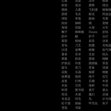
公寓
货架
凉亭
铁路
射箭
游泳
蜜蜂
情侣
拥抱
儿童
飞利浦
猕猴
脐橙
毛衣
耐克
阿迪
球鞋
草莓
眼镜
耳塞
娃娃
躺椅
猫
宠物
海报
排版
火柴
火车
餐厅
棒棒糖
Dezeen
折纸
奶牛
醋
铲子
台灯
黄昏
蜡烛
厨具
泳装
背包
刀叉
骷髅
充电
沙漠
老鹰
根雕
热气
薯条
安卓
支架
枕头
果酱
奶昔
墨镜
蝴蝶
护肤品
外套
跷跷板
茶壶
骏马
剪刀
零食
清酒
花瓶
乐器
烟雾
蜻蜓
按摩器
拖把
绳子
吉它
皮套
灯饰
石榴
木质
衣架
贝壳
海鲜
牛排
料理
图书馆
展厅
展台
荷花
木屋
魔幻
店铺
专卖店
羽毛
鸟
乒乓
松子酒
辣椒
甲壳虫
夹子
雪茄
书架