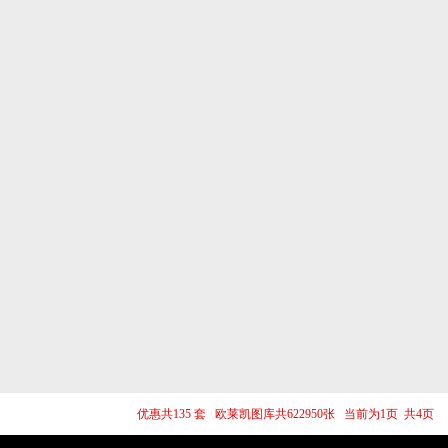
优惠共135 套 欧莱凯图库共622950张 当前为1页 共4