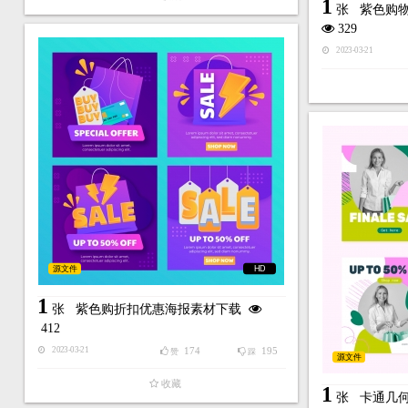
1
张
紫色购物销
329
2023-03-21
源文件
HD
1
张
紫色购折扣优惠海报素材下载
412
174
195
2023-03-21
赞
踩
源文件
收藏
1
张
卡通几