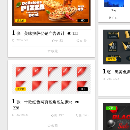
Ray
广东
源文件
HD
1
张
美味披萨促销广告设计
133
53
54
2025-10-12
赞
踩
收藏
源文件
1
张
黑黄色
2025-02-22
源文件
HD
1
张
十款红色网页包角包边素材
228
VIP
197
146
2024-08-25
赞
踩
收藏