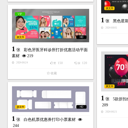
源文件
VIP
1
张
黑色星
2024-08-05
源文件
HD
1
张
彩色牙医牙科诊所打折优惠活动平面
素材
219
150
120
2024-06-24
赞
踩
收藏
源文件
1
张
5款折
209
源文件
HD
2024-06-21
1
张
白色机票优惠券打印小票素材
244