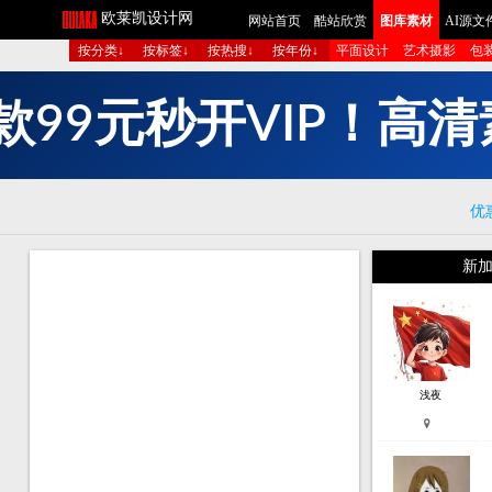
欧莱凯设计网
网站首页
酷站欣赏
图库素材
AI源文
按分类↓
按标签↓
按热搜↓
按年份↓
平面设计
艺术摄影
包
元
秒
开
V
I
P
！
高
清
9
9
款
优
新加
浅夜