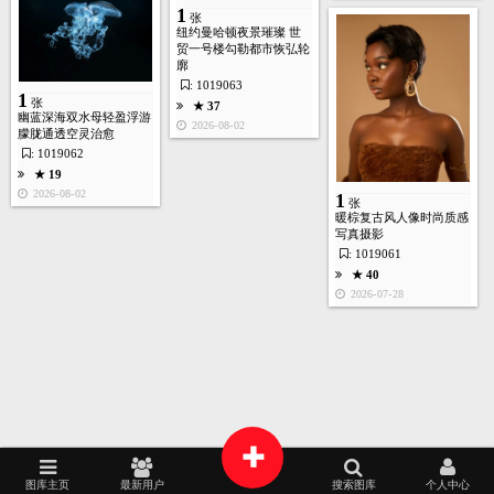
1
张
16
张
纽约曼哈顿夜景璀璨 世
贸一号楼勾勒都市恢弘轮
廓
: 1019063
1
张
★ 37
幽蓝深海双水母轻盈浮游
生成视频
★ 34
2026-08-02
朦胧通透空灵治愈
2026-07-28
: 1019062
★ 19
2026-08-02
1
张
暖棕复古风人像时尚质感
写真摄影
: 1019061
首页
图库
酷站
矢量
高清
模板
建站
6
★ 40
张
2026-07-28
生成视频
★ 37
2026-07-28
+
图库主页
最新用户
搜索图库
个人中心