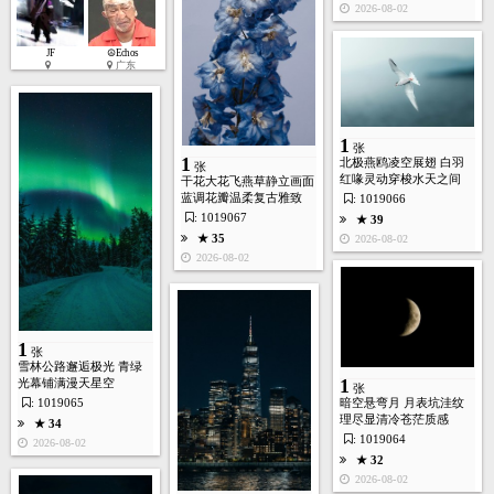
2026-08-02
JF
☮Echos
1
广东
张
1
★ 50
张
1
北极燕鸥凌空展翅 白羽
2026-07-28
张
红喙灵动穿梭水天之间
干花大花飞燕草静立画面
蓝调花瓣温柔复古雅致
: 1019066
: 1019067
★ 39
★ 35
2026-08-02
2026-08-02
3
张
1
张
生成视频
★ 37
雪林公路邂逅极光 青绿
1
光幕铺满漫天星空
2026-07-28
张
: 1019065
暗空悬弯月 月表坑洼纹
理尽显清冷苍茫质感
★ 34
: 1019064
2026-08-02
★ 32
2026-08-02