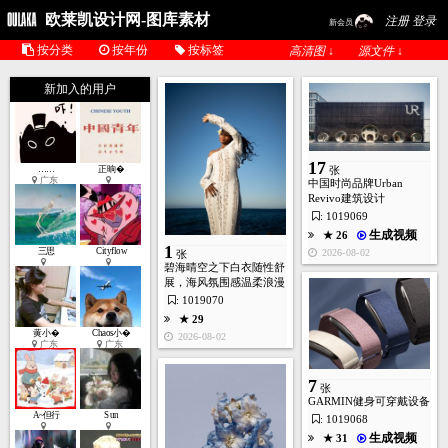
欧莱凯设计网-图库素材
注册 登录
新会员
按分类
按年份
按标签
高清图 ↓
源文件 ↓
新加入的用户
17
……
正晌�
张
广东
中国时尚品牌Urban
Revivo建筑设计
1
张
: 1019069
生成视频
★ 26
1
三思
Cityflow
2026-08-02
张
碧海晴空之下白衣随性舒
★ 21
展，海风氛围感温柔浪漫
2026-07-28
: 1019070
★ 29
黄小�
Chaos小�
2026-08-02
广东
广东
7
张
GARMIN健身可穿戴设备
A~但行
Sun
: 1019068
生成视频
★ 31