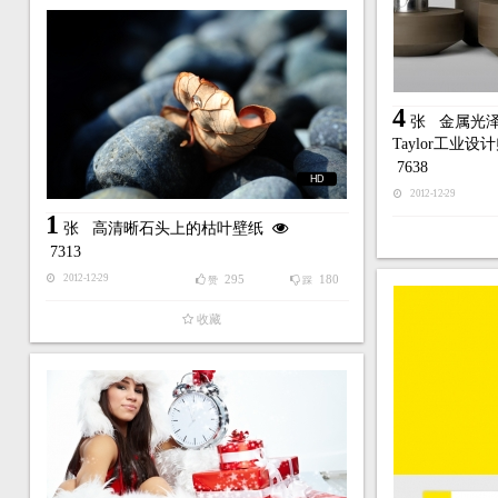
4
张
金属光泽
Taylor工业
7638
HD
2012-12-29
1
张
高清晰石头上的枯叶壁纸
7313
295
180
2012-12-29
赞
踩
收藏