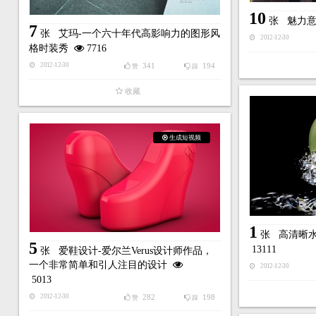
10
张
魅力意
7
张
艾玛-一个六十年代高影响力的图形风
2012-12-30
格时装秀
7716
341
194
2012-12-30
赞
踩
收藏
生成短视频
1
张
高清晰
5
13111
张
爱鞋设计-爱尔兰Verus设计师作品，
一个非常简单和引人注目的设计
2012-12-30
5013
282
198
2012-12-30
赞
踩