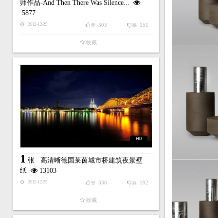
师作品-And Then There Was Silence...
5877
303
151
2012-12-29
赞
踩
收藏
HD
1
张
高清晰德国莱茵城市桥建筑夜景壁
纸
13103
336
192
2012-12-29
赞
踩
收藏