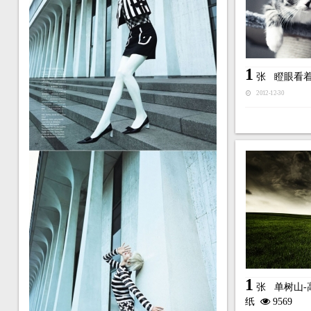
1
张
瞪眼看
2012-12-30
1
张
单树山
纸
9569