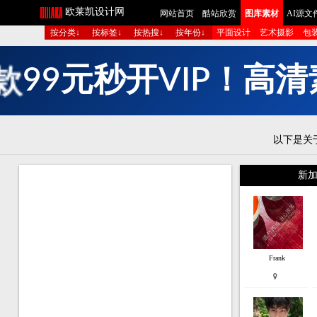
欧莱凯设计网
网站首页
酷站欣赏
图库素材
AI源文
按分类↓
按标签↓
按热搜↓
按年份↓
平面设计
艺术摄影
包
多
组
图
生
成
短
以下是关
新加
Frank