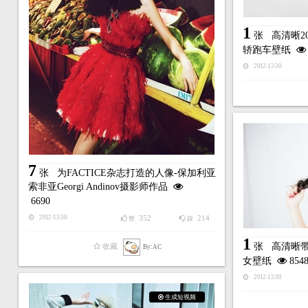
1
张
高清晰2
轿跑车壁纸
2012-12-30
7
张
为FACTICE杂志打造的人像-保加利亚
索非亚Georgi Andinov摄影师作品
6690
352
214
2012-12-30
赞
踩
1
张
高清晰
收藏
By:AC
女壁纸
854
2012-12-30
生成短视频