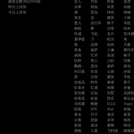
图库总数为622950张
女人
汽车
时装
老虎
昨日上传张
水果
彩妆
风景
动物
今日上传张
酒
昆虫
绿色
植物
美女
花
建筑
小孩
婴儿
自行车
椅子
耳机
相机
桥
沙发
内衣
性感
飞机
名片
宣传
避孕套
刀
眩光
海
狼
品牌
自然
大象
美食
披萨
人像
摩托
插画
艺术
高清
椅子
狂野
男人
少妇
宗教
鹦鹉
昆虫
披萨
面包
向日葵
街道
公路
冰箱
床
沙发
建筑
手机
化妆品
时尚
奢侈
凳子
矿泉水
红酒
画册
肖像
宣传册
纪实
别墅
高跟
哈密瓜
松鼠
西瓜
奥运
马铃薯
蜂蜜
ELLE
Vogue
部落
HTC
iPad
奔驰
香水
竹子
海滨
夜景
公寓
货架
凉亭
铁路
射箭
游泳
蜜蜂
情侣
拥抱
儿童
飞利浦
猕猴