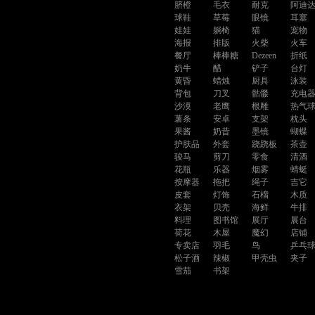
脐橙
毛衣
耐克
阿迪
球鞋
草莓
眼镜
耳塞
娃娃
躺椅
猫
宠物
海报
排版
火柴
火车
餐厅
棒棒糖
Dezeen
折纸
奶牛
醋
铲子
台灯
黄昏
蜡烛
厨具
泳装
背包
刀叉
骷髅
充电
沙漠
老鹰
根雕
热气
薯条
安卓
支架
枕头
果酱
奶昔
墨镜
蝴蝶
护肤品
外套
跷跷板
茶壶
骏马
剪刀
零食
清酒
花瓶
乐器
烟雾
蜻蜓
按摩器
拖把
绳子
吉它
皮套
灯饰
石榴
木质
衣架
贝壳
海鲜
牛排
料理
图书馆
展厅
展台
荷花
木屋
魔幻
店铺
专卖店
羽毛
鸟
乒乓
松子酒
辣椒
甲壳虫
夹子
雪茄
书架