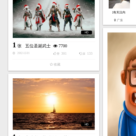
[有关注内
广东
HD
1
张
五位圣诞武士
7700
301
133
2012-12-31
赞
踩
收藏
HD