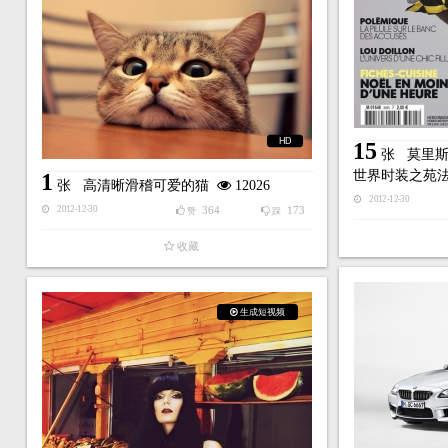
HD
15
张
莫里斯
世界时装之苑
1
张
高清晰滑稽可爱的猫
12026
2012-12-30
364
173
2012-12-30
赞
踩
收藏
生成短视频