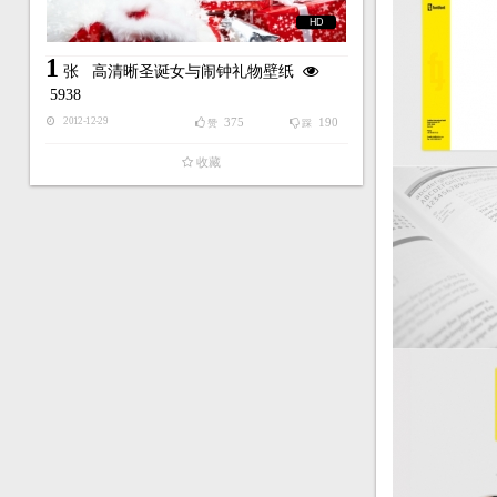
HD
1
张
高清晰圣诞女与闹钟礼物壁纸
5938
375
190
2012-12-29
赞
踩
收藏