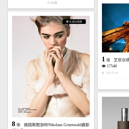
收藏
生成短视频
1
张
艾菲尔
17540
2012-12-30
8
张
德国斯图加特Nikolaus Gruenwald摄影