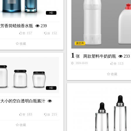
HD
款芳香筒蜡烛香水瓶
239
157
152
赞
踩
源文件
收藏
1
张
两款塑料牛奶奶瓶
233
113
2024-10-19
赞
收藏
HD
同大小的空白透明白瓶酱汁
183
215
赞
踩
收藏