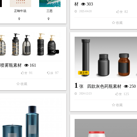
材
303
正晌午说
三思
82
2025-04-28
赞
收藏
HD
款喷雾瓶素材
161
91
97
源文件
赞
踩
1
收藏
张
四款灰色药瓶素材
250
125
2024-12-23
赞
收藏