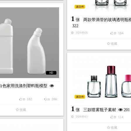
源文件
1
张
两款带滴管的玻璃透明瓶
322
184
2024-09-26
赞
收藏
HD
白色家用洗涤剂塑料瓶模型
源文件
182
206
赞
踩
1
张
三款喷雾瓶子素材
201
收藏
114
2024-09-11
赞
收藏