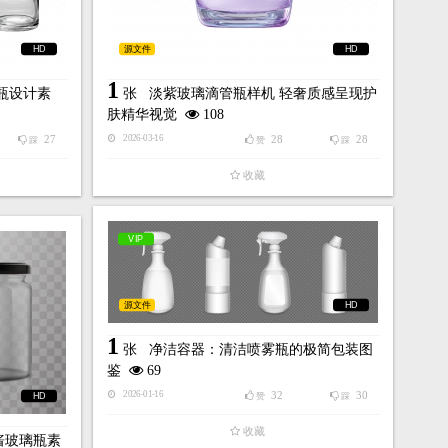
HD
源文件
HD
1
瓶设计素
张
淡紫玻璃滴管瓶样机 轻奢质感呈现护
肤精华视觉
108
27
28
28
2026-03-16
踩
赞
踩
收藏
VIP
源文件
HD
1
张
净洁容器：清洁喷雾瓶的极简包装图
鉴
69
32
30
2026-01-16
HD
赞
踩
收藏
酱玻璃瓶素