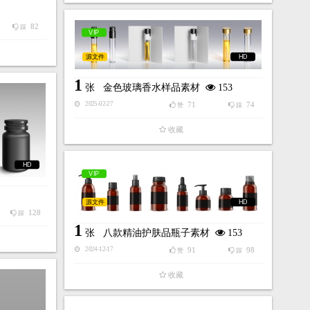
82
踩
VIP
源文件
HD
1
张
金色玻璃香水样品素材
153
71
74
2025-02-27
赞
踩
收藏
HD
VIP
源文件
HD
128
踩
1
张
八款精油护肤品瓶子素材
153
91
98
2024-12-17
赞
踩
收藏