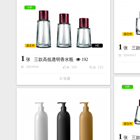
VIP
源文件
1
源文件
HD
张
三
2024-09-11
1
张
三款高低透明香水瓶
192
193
225
2024-09-06
赞
踩
收藏
VIP
源文件
1
张
三