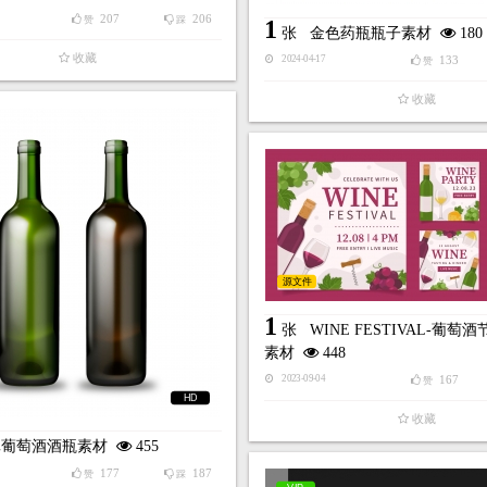
207
206
赞
踩
1
张
金色药瓶瓶子素材
180
收藏
133
2024-04-17
赞
收藏
源文件
1
张
WINE FESTIVAL-葡萄
素材
448
167
2023-09-04
赞
HD
收藏
真葡萄酒酒瓶素材
455
177
187
赞
踩