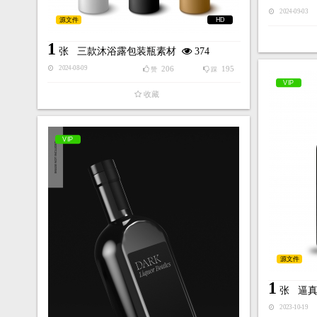
2024-09-03
源文件
HD
1
张
三款沐浴露包装瓶素材
374
206
195
2024-08-09
赞
踩
VIP
收藏
VIP
源文件
1
张
逼
2023-10-19