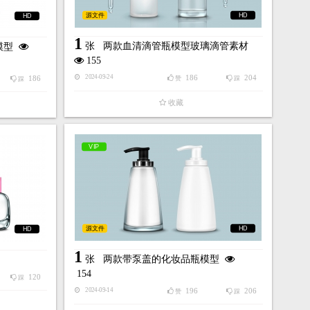
源文件
HD
HD
1
张
两款血清滴管瓶模型玻璃滴管素材
模型
155
186
204
2024-09-24
186
赞
踩
踩
收藏
VIP
源文件
HD
HD
1
张
两款带泵盖的化妆品瓶模型
154
120
踩
196
206
2024-09-14
赞
踩