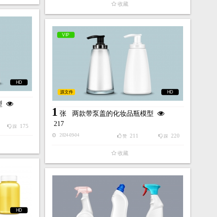
收藏
VIP
HD
源文件
HD
型
1
张
两款带泵盖的化妆品瓶模型
217
175
踩
211
220
2024-09-04
赞
踩
收藏
HD