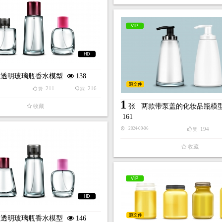
VIP
HD
款透明玻璃瓶香水模型
138
源文件
211
216
赞
踩
1
张
两款带泵盖的化妆品瓶模
收藏
161
194
2024-09-06
赞
收藏
VIP
HD
源文件
款透明玻璃瓶香水模型
146