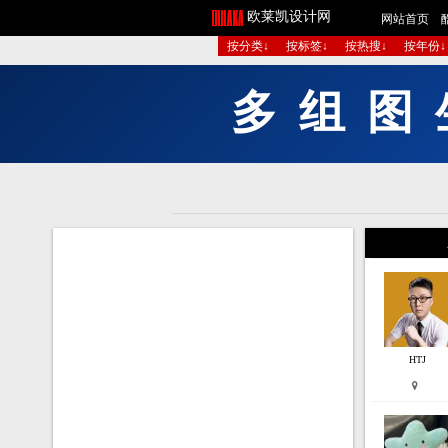
欧莱凯设计网
网站首页
按分类↓
按标签↓
按热搜↓
按年份↓
款
9
全
图
组
多
HTJ