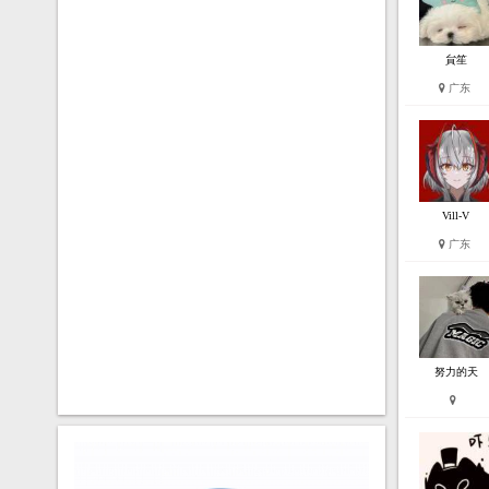
貟笙
广东
Vill-V
广东
努力的天