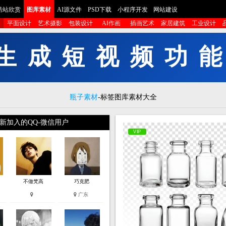
酷站欣赏
图库素材
AI源文件
PSD下载
小程序开发
网站建设
平面设计
艺术摄影
包装设计
AI作画
插画艺术
家居建筑
工业设计
成
短
视
频
功
能
生
瓶子素材
-标签图库素材大全
新加入的QQ-微信用户
VIP
不做梵高
巧克肥
广东