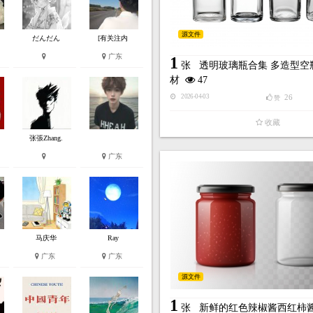
源文件
だんだん
[有关注内
广东
1
张
透明玻璃瓶合集 多造型空
材
47
26
2026-04-03
赞
收藏
张張Zhang.
广东
马庆华
Ray
广东
广东
源文件
1
张
新鲜的红色辣椒酱西红柿