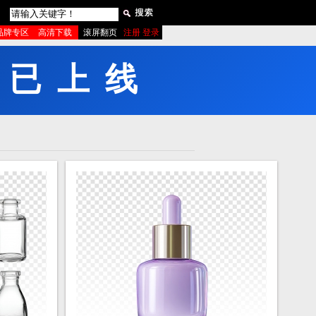
品牌专区
高清下载
滚屏翻页
注册 登录
已
上
线