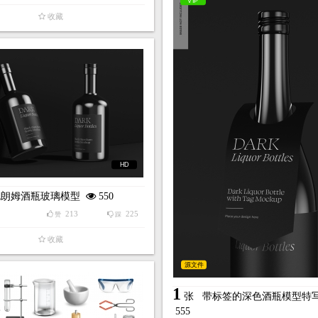
VIP
收藏
HD
色朗姆酒瓶玻璃模型
550
213
225
赞
踩
收藏
源文件
1
张
带标签的深色酒瓶模型特
555