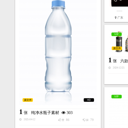
……
广东
VIP
源文件
1
张
六
2024-12-25
VIP
源文件
HD
1
张
纯净水瓶子素材
303
86
79
2025-04-12
赞
踩