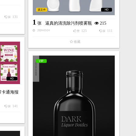
源文件
HD
131
踩
1
张
逼真的清洗除污剂喷雾瓶
215
125
111
2024-03-24
赞
踩
收藏
VIP
HD
酒节卡通海报
141
踩