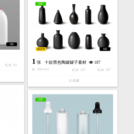
VIP
HD
源文件
HD
1
张
十款黑色陶罐罐子素材
187
93
踩
197
187
2024-10-16
赞
踩
收藏
VIP