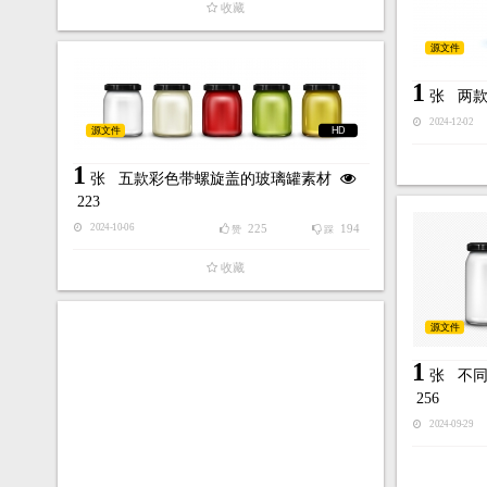
收藏
源文件
1
张
两
2024-12-02
源文件
HD
1
张
五款彩色带螺旋盖的玻璃罐素材
223
225
194
2024-10-06
赞
踩
收藏
源文件
1
张
不
256
2024-09-29