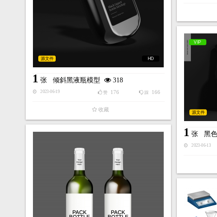
VIP
源文件
HD
1
张
倾斜黑液瓶模型
318
176
166
2023-06-19
赞
踩
收藏
源文件
1
张
黑
2023-06-13