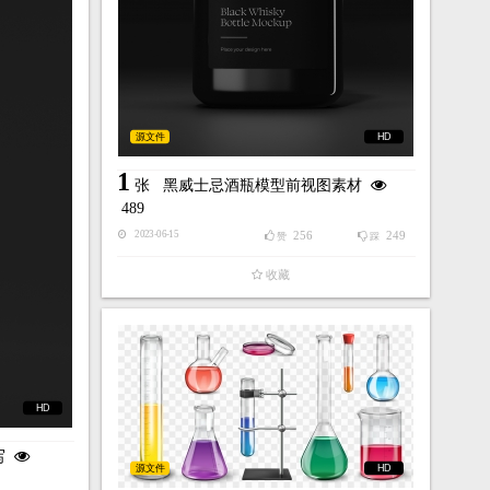
源文件
HD
1
张
黑威士忌酒瓶模型前视图素材
489
256
249
2023-06-15
赞
踩
收藏
HD
写
源文件
HD