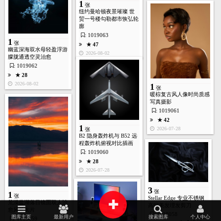
1
张
纽约曼哈顿夜景璀璨 世
贸一号楼勾勒都市恢弘轮
廓
: 1019063
1
张
★ 47
幽蓝深海双水母轻盈浮游
2026-08-02
朦胧通透空灵治愈
: 1019062
★ 28
2026-08-02
1
张
暖棕复古风人像时尚质感
写真摄影
: 1019061
首页
图库
酷站
矢量
高清
模板
建站
★ 42
1
2026-07-28
张
B2 隐身轰炸机与 B52 远
程轰炸机俯视对比插画
: 1019060
★ 28
2026-07-28
3
张
1
张
Stellar Edge 专业不锈钢
+
荒漠盐湖落日镜面双人治
高端美发理发剪刀
愈风景大片
: 1019058
图库主页
最新用户
搜索图库
个人中心
: 1019059