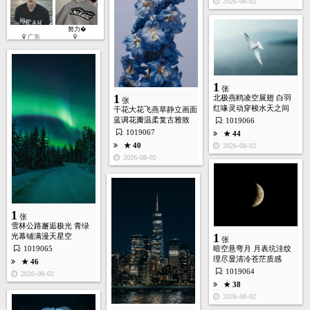
2026-08-02
努力�
广东
1
张
1
北极燕鸥凌空展翅 白羽
张
红喙灵动穿梭水天之间
干花大花飞燕草静立画面
蓝调花瓣温柔复古雅致
: 1019066
: 1019067
★ 44
★ 40
2026-08-02
2026-08-02
1
张
雪林公路邂逅极光 青绿
1
光幕铺满漫天星空
张
: 1019065
暗空悬弯月 月表坑洼纹
理尽显清冷苍茫质感
★ 46
: 1019064
2026-08-02
★ 38
2026-08-02