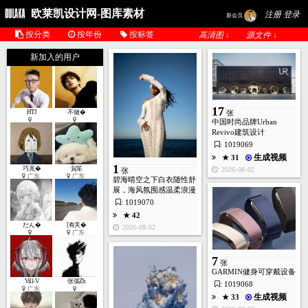
欧莱凯设计网-图库素材
注册 登录
新会员
按分类
按年份
按标签
高清图 ↓
源文件 ↓
新加入的用户
17
HTJ
不做�
张
中国时尚品牌Urban
Revivo建筑设计
: 1019069
生成视频
★ 31
1
巧克�
貟笙
2026-08-02
张
广东
广东
碧海晴空之下白衣随性舒
展，海风氛围感温柔浪漫
: 1019070
★ 42
だん�
[有关�
2026-08-02
广东
7
张
GARMIN健身可穿戴设备
Vill-V
张張Zh
: 1019068
广东
生成视频
★ 33