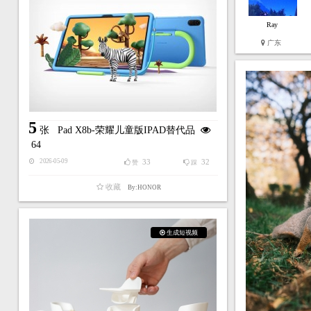
Ray
广东
5
张
Pad X8b-荣耀儿童版IPAD替代品
64
33
32
2026-05-09
赞
踩
收藏
By:HONOR
生成短视频