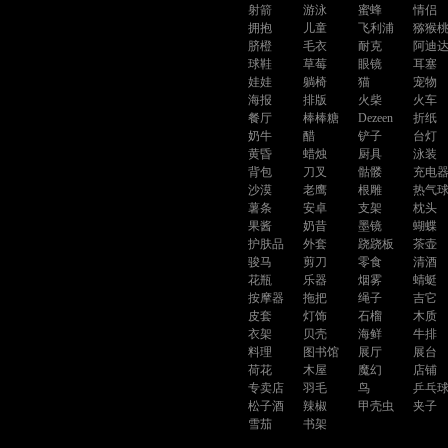
射箭
游泳
蜜蜂
情侣
拥抱
儿童
飞利浦
猕猴
脐橙
毛衣
耐克
阿迪
球鞋
草莓
眼镜
耳塞
娃娃
躺椅
猫
宠物
海报
排版
火柴
火车
餐厅
棒棒糖
Dezeen
折纸
奶牛
醋
铲子
台灯
黄昏
蜡烛
厨具
泳装
背包
刀叉
骷髅
充电
沙漠
老鹰
根雕
热气
薯条
安卓
支架
枕头
果酱
奶昔
墨镜
蝴蝶
护肤品
外套
跷跷板
茶壶
骏马
剪刀
零食
清酒
花瓶
乐器
烟雾
蜻蜓
按摩器
拖把
绳子
吉它
皮套
灯饰
石榴
木质
衣架
贝壳
海鲜
牛排
料理
图书馆
展厅
展台
荷花
木屋
魔幻
店铺
专卖店
羽毛
鸟
乒乓
松子酒
辣椒
甲壳虫
夹子
雪茄
书架