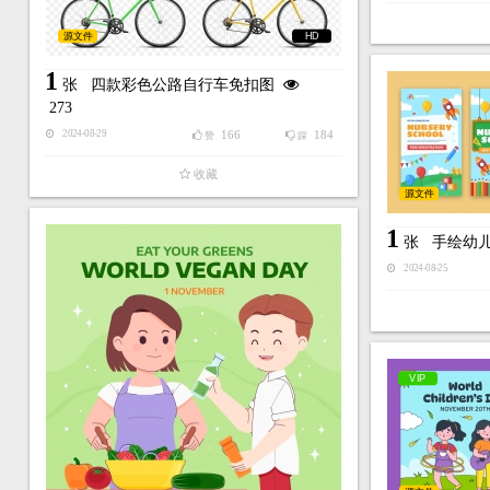
源文件
HD
1
张
四款彩色公路自行车免扣图
273
166
184
2024-08-29
赞
踩
收藏
源文件
1
张
手绘幼
2024-08-25
VIP