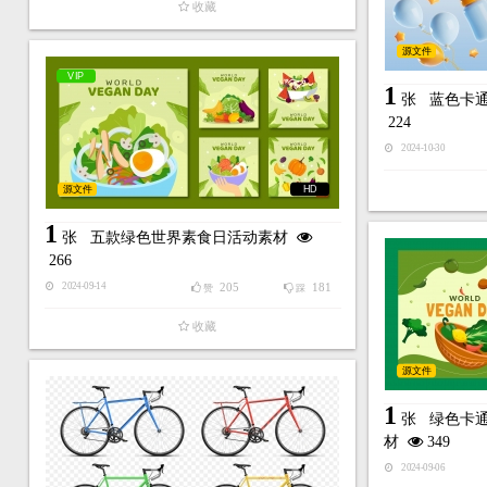
收藏
源文件
VIP
1
张
蓝色卡
224
2024-10-30
源文件
HD
1
张
五款绿色世界素食日活动素材
266
205
181
2024-09-14
赞
踩
收藏
源文件
1
张
绿色卡
材
349
2024-09-06