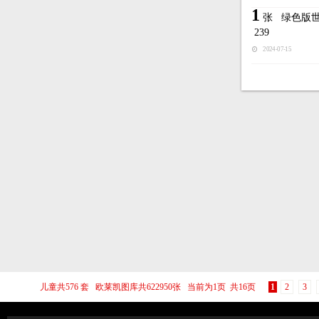
1
张
绿色版
239
2024-07-15
儿童共576 套 欧莱凯图库共622950张 当前为1页 共16页
1
2
3