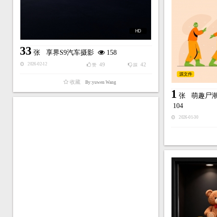
HD
33
张
享界S9汽车摄影
158
49
42
2026-02-12
赞
踩
源文件
收藏
By:yuwen Wang
1
张
萌趣尸潮
104
2026-01-30