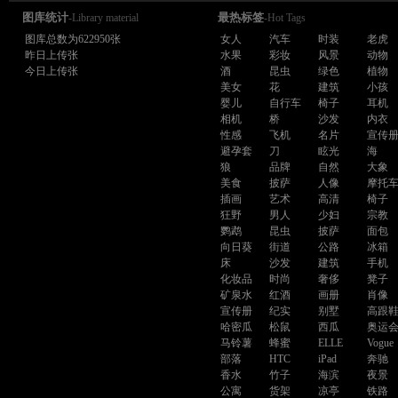
图库统计
最热标签
-Library material
-Hot Tags
图库总数为622950张
女人
汽车
时装
老虎
昨日上传张
水果
彩妆
风景
动物
今日上传张
酒
昆虫
绿色
植物
美女
花
建筑
小孩
婴儿
自行车
椅子
耳机
相机
桥
沙发
内衣
性感
飞机
名片
宣传
避孕套
刀
眩光
海
狼
品牌
自然
大象
美食
披萨
人像
摩托
插画
艺术
高清
椅子
狂野
男人
少妇
宗教
鹦鹉
昆虫
披萨
面包
向日葵
街道
公路
冰箱
床
沙发
建筑
手机
化妆品
时尚
奢侈
凳子
矿泉水
红酒
画册
肖像
宣传册
纪实
别墅
高跟
哈密瓜
松鼠
西瓜
奥运
马铃薯
蜂蜜
ELLE
Vogue
部落
HTC
iPad
奔驰
香水
竹子
海滨
夜景
公寓
货架
凉亭
铁路