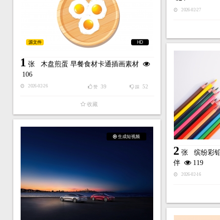
2026-02-27
源文件
HD
1
张
木盘煎蛋 早餐食材卡通插画素材
106
39
52
2026-02-26
赞
踩
收藏
生成短视频
2
张
缤纷彩
伴
119
2026-02-16