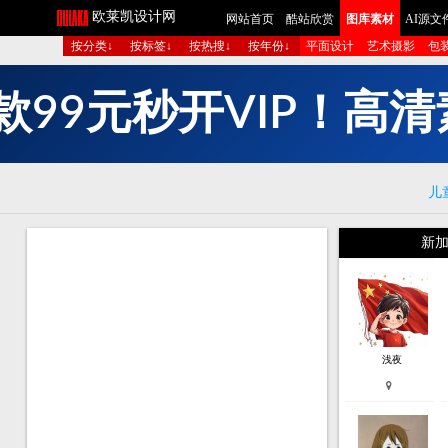
欧莱凯设计网
网站首页
酷站欣赏
图库素材
AI源文
按分类↓
按标签↓
按热搜↓
按年份↓
平面设计
艺术摄影
包
9
9
元
秒
开
V
I
P
！
高
清
款
儿
新加
浅夜