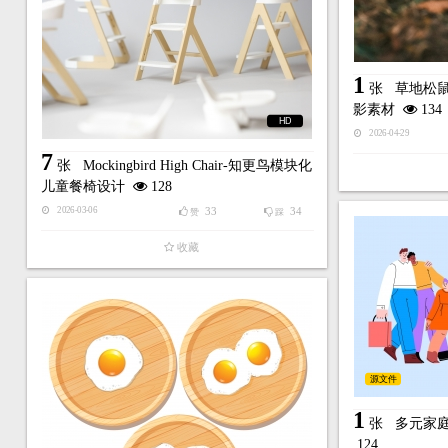
1
张
草地松
影素材
134
HD
2026-04-29
7
张
Mockingbird High Chair-知更鸟模块化
儿童餐椅设计
128
33
34
2026-03-06
赞
踩
收藏
源文件
1
张
多元家庭
124