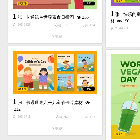
源文件
源文件
HD
1
1
张
快乐的
张
卡通绿色世界素食日插图
236
材
196
175
174
2024-08-25
赞
踩
2024-07-20
收藏
源文件
HD
1
张
卡通世界六一儿童节卡片素材
222
94
103
2024-07-18
赞
踩
收藏
源文件