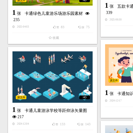
源文件
HD
1
张
五款卡
1
339
张
卡通绿色儿童游乐场游乐园素材
235
2025-06-30
83
75
2025-04-03
赞
踩
收藏
源文件
1
张
卡通知
源文件
HD
2024-12-17
1
张
卡通儿童游泳学校等距仰泳矢量图
217
133
143
2024-12-04
赞
踩