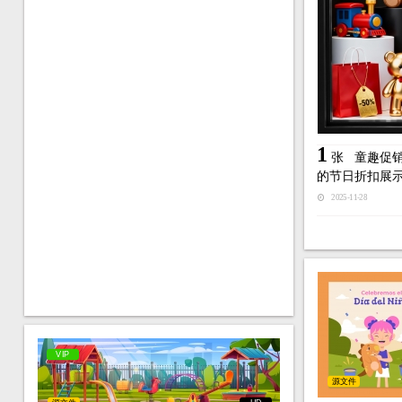
1
张
童趣促
的节日折扣展
2025-11-28
VIP
源文件