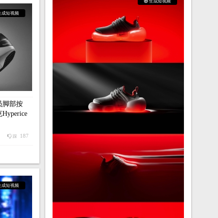
生成短视频
生成短视频
员脚部按
erice
187
踩
生成短视频