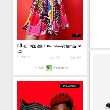
HD
10
张
阿迪达斯X Rich Mnisi亮相作品
628
188
188
2023-02-21
赞
踩
收藏
By:Luciano Koe
生成短视频