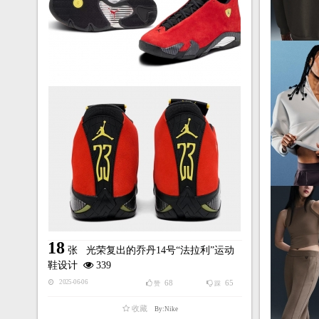
18
张
光荣复出的乔丹14号“法拉利”运动
鞋设计
339
68
65
2025-06-06
赞
踩
收藏
By:Nike