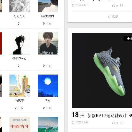
53
2026-01-13
赞
だんだん
[有关注内
收藏
广东
张張Zhang.
广东
马庆华
Ray
广东
广东
18
张
新款KAI 2运动鞋设计
59
2025-09-06
赞