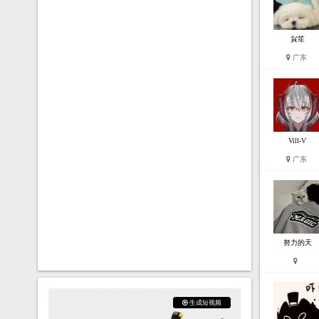
貟笙
广东
Vill-V
广东
努力的天
生成短视频