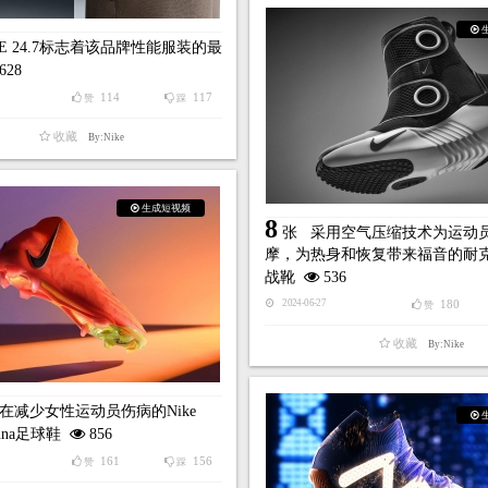
KE 24.7标志着该品牌性能服装的最
628
114
117
赞
踩
收藏
By:Nike
生成短视频
8
张
采用空气压缩技术为运动
摩，为热身和恢复带来福音的耐克Hyp
战靴
536
180
2024-06-27
赞
收藏
By:Nike
在减少女性运动员伤病的Nike
Luna足球鞋
856
161
156
赞
踩