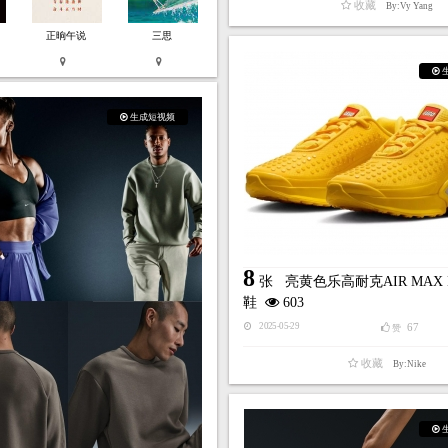
收藏
By:Vy Yang
正晌午说
三思
生成短视频
8
张
亮黄色乐高耐克AIR MAX
鞋
603
67
2025-05-29
赞
收藏
By:Nike