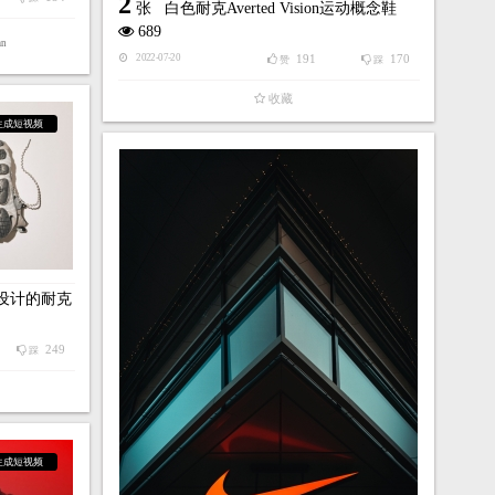
2
张
白色耐克Averted Vision运动概念鞋
689
an
191
170
2022-07-20
赞
踩
收藏
生成短视频
形设计的耐克
249
踩
生成短视频