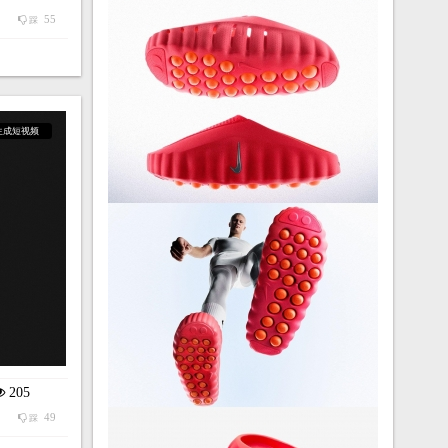
55
踩
生成短视频
205
49
踩