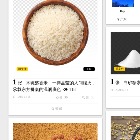
Ray
广东
源文件
源文件
HD
1
1
张
白砂糖
张
木碗盛香米：一捧晶莹的人间烟火，
承载东方餐桌的温润底色
118
2020-02-14
36
36
2026-02-18
赞
踩
收藏