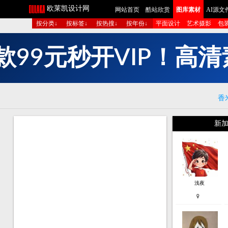
欧莱凯设计网
网站首页
酷站欣赏
图库素材
AI源文
按分类↓
按标签↓
按热搜↓
按年份↓
平面设计
艺术摄影
包
款
9
9
元
秒
开
V
I
P
！
高
清
香
新加
浅夜