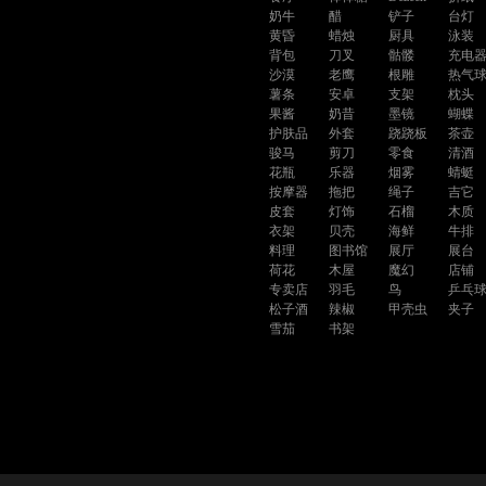
奶牛
醋
铲子
台灯
黄昏
蜡烛
厨具
泳装
背包
刀叉
骷髅
充电
沙漠
老鹰
根雕
热气
薯条
安卓
支架
枕头
果酱
奶昔
墨镜
蝴蝶
护肤品
外套
跷跷板
茶壶
骏马
剪刀
零食
清酒
花瓶
乐器
烟雾
蜻蜓
按摩器
拖把
绳子
吉它
皮套
灯饰
石榴
木质
衣架
贝壳
海鲜
牛排
料理
图书馆
展厅
展台
荷花
木屋
魔幻
店铺
专卖店
羽毛
鸟
乒乓
松子酒
辣椒
甲壳虫
夹子
雪茄
书架