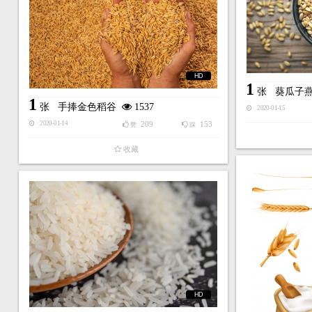
HD
1
张
葵瓜子
1
张
手捧金色稻谷
1537
2020-01-15
209
153
2020-01-14
赞
踩
收藏
HD