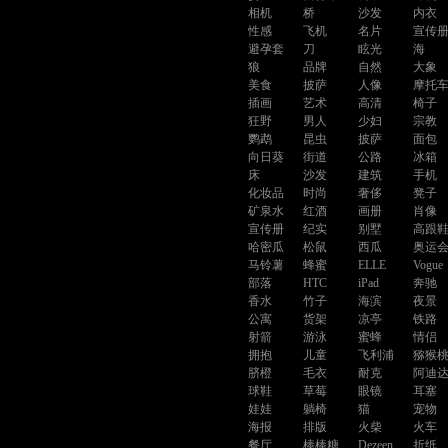
相机
桥
沙发
内衣
性感
飞机
名片
宣传
避孕套
刀
眩光
海
狼
品牌
自然
大象
美食
披萨
人像
摩托
插画
艺术
高清
椅子
狂野
男人
少妇
宗教
鹦鹉
昆虫
披萨
面包
向日葵
街道
公路
冰箱
床
沙发
建筑
手机
化妆品
时尚
奢侈
凳子
矿泉水
红酒
画册
肖像
宣传册
纪实
别墅
高跟
哈密瓜
松鼠
西瓜
奥运
马铃薯
蜂蜜
ELLE
Vogue
部落
HTC
iPad
奔驰
香水
竹子
海滨
夜景
公寓
货架
凉亭
铁路
射箭
游泳
蜜蜂
情侣
拥抱
儿童
飞利浦
猕猴
脐橙
毛衣
耐克
阿迪
球鞋
草莓
眼镜
耳塞
娃娃
躺椅
猫
宠物
海报
排版
火柴
火车
餐厅
棒棒糖
Dezeen
折纸