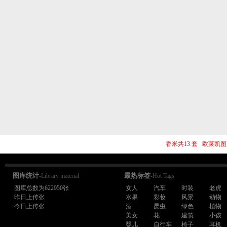
香米共13 套 欧莱凯图
图库统计
最热标签
-Library material
-Hot Tags
图库总数为622950张
女人
汽车
时装
老虎
昨日上传张
水果
彩妆
风景
动物
今日上传张
酒
昆虫
绿色
植物
美女
花
建筑
小孩
婴儿
自行车
椅子
耳机