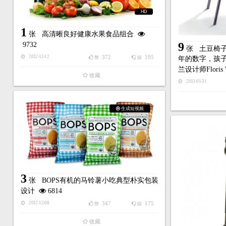
HD
1
张
高清晰良好健康水果食品组合
9
9732
张
土豆椅
372
195
2012-12-12
赞
踩
年的数字，孩子
兰设计师Floris
收藏
2013-01-31
生成短视频
3
张
BOPS有机的马铃薯小吃典型朴实包装
设计
6814
347
175
2012-12-08
赞
踩
收藏