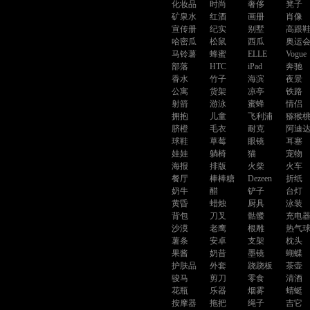
化妆品
时尚
奢侈
凳子
矿泉水
红酒
画册
肖像
宣传册
纪实
别墅
高跟
哈密瓜
松鼠
西瓜
奥运
马铃薯
蜂蜜
ELLE
Vogue
部落
HTC
iPad
奔驰
香水
竹子
海滨
夜景
公寓
货架
凉亭
铁路
射箭
游泳
蜜蜂
情侣
拥抱
儿童
飞利浦
猕猴
脐橙
毛衣
耐克
阿迪
球鞋
草莓
眼镜
耳塞
娃娃
躺椅
猫
宠物
海报
排版
火柴
火车
餐厅
棒棒糖
Dezeen
折纸
奶牛
醋
铲子
台灯
黄昏
蜡烛
厨具
泳装
背包
刀叉
骷髅
充电
沙漠
老鹰
根雕
热气
薯条
安卓
支架
枕头
果酱
奶昔
墨镜
蝴蝶
护肤品
外套
跷跷板
茶壶
骏马
剪刀
零食
清酒
花瓶
乐器
烟雾
蜻蜓
按摩器
拖把
绳子
吉它