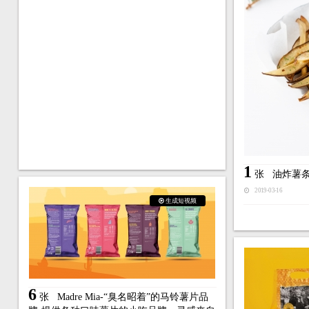
1
张
油炸薯
2019-03-16
生成短视频
6
张
Madre Mia-“臭名昭着”的马铃薯片品