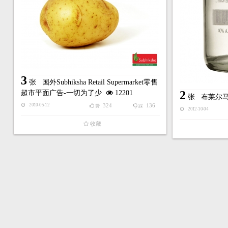
3
张
国外Subhiksha Retail Supermarket零售
2
超市平面广告-一切为了少
12201
张
布莱尔
324
136
2010-05-12
赞
踩
2012-10-04
收藏