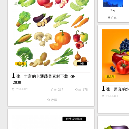
Ray
广东
源文件
HD
1
张
丰富的卡通蔬菜素材下载
源文件
2838
1
张
逼真的
217
178
2020-08-29
赞
踩
2020-04-01
收藏
生成短视频