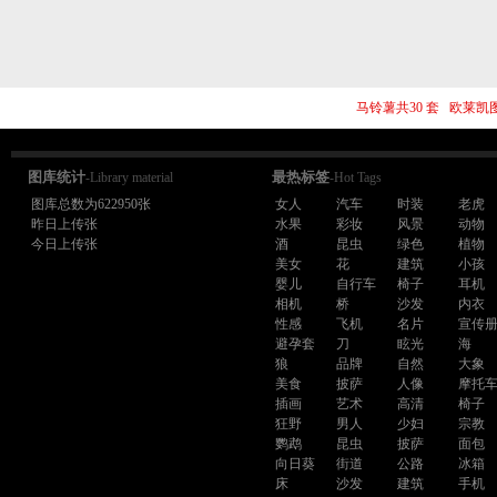
马铃薯共30 套 欧莱凯
图库统计
最热标签
-Library material
-Hot Tags
图库总数为622950张
女人
汽车
时装
老虎
昨日上传张
水果
彩妆
风景
动物
今日上传张
酒
昆虫
绿色
植物
美女
花
建筑
小孩
婴儿
自行车
椅子
耳机
相机
桥
沙发
内衣
性感
飞机
名片
宣传
避孕套
刀
眩光
海
狼
品牌
自然
大象
美食
披萨
人像
摩托
插画
艺术
高清
椅子
狂野
男人
少妇
宗教
鹦鹉
昆虫
披萨
面包
向日葵
街道
公路
冰箱
床
沙发
建筑
手机