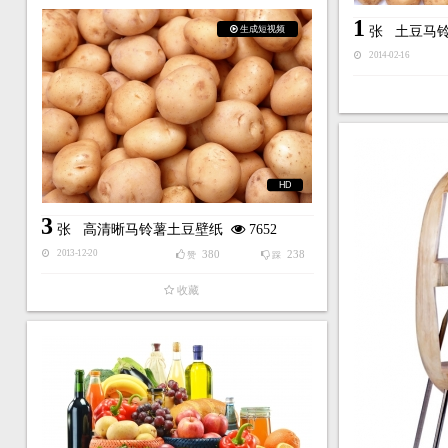
1
生成短视频
张
土豆马
2014-02-16
HD
3
张
高清晰马铃薯土豆壁纸
7652
380
238
2013-12-20
赞
踩
收藏