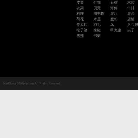
皮套
灯饰
石榴
木质
衣架
贝壳
海鲜
牛排
料理
图书馆
展厅
展台
荷花
木屋
魔幻
店铺
专卖店
羽毛
鸟
乒乓
松子酒
辣椒
甲壳虫
夹子
雪茄
书架
NanChang 2008php.com All Rights Reserved.