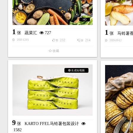
HD
1
1
张
蔬菜汇
727
张
马铃薯
232
214
2019-12-01
赞
踩
2019-09-12
收藏
生成短视频
9
张
KARTO FFEL马铃薯包装设计
1582