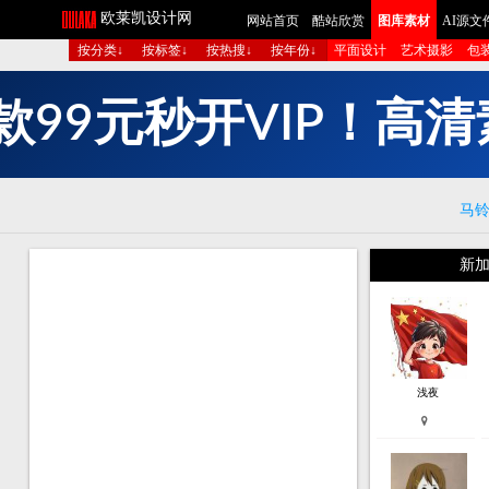
欧莱凯设计网
网站首页
酷站欣赏
图库素材
AI源文
按分类↓
按标签↓
按热搜↓
按年份↓
平面设计
艺术摄影
包
元
秒
开
V
I
P
！
高
清
9
9
款
马
新加
浅夜