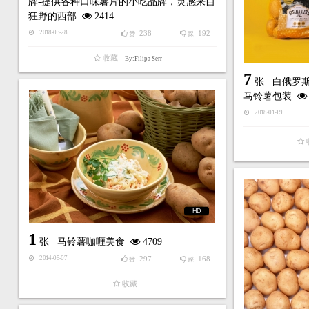
牌-提供各种口味薯片的小吃品牌，灵感来自
狂野的西部
2414
238
192
2018-03-28
赞
踩
收藏
By:Filipa Serr
7
张
白俄罗斯可
马铃薯包装
2018-01-19
HD
1
张
马铃薯咖喱美食
4709
297
168
2014-05-07
赞
踩
收藏