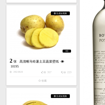
生成短视频
HD
2
张
高清晰马铃薯土豆蔬菜壁纸
10195
357
223
2012-08-20
赞
踩
收藏
生成短视频