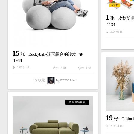
源文件
1
张
皮划艇
1134
2020-02-18
15
张
Buckyball-球形组合的沙发
1988
240
143
2020-01-15
赞
踩
收藏
By:ODESD2 desi
生成短视频
19
张
T-bl
2019-11-18