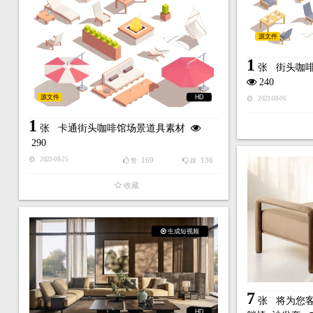
源文件
1
张
街头咖
240
源文件
HD
2023-08-06
1
张
卡通街头咖啡馆场景道具素材
290
169
136
2023-08-25
赞
踩
收藏
生成短视频
7
张
将为您
HD