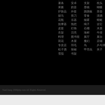
薯条
安卓
支架
枕头
果酱
奶昔
墨镜
蝴蝶
护肤品
外套
跷跷板
茶壶
骏马
剪刀
零食
清酒
花瓶
乐器
烟雾
蜻蜓
按摩器
拖把
绳子
吉它
皮套
灯饰
石榴
木质
衣架
贝壳
海鲜
牛排
料理
图书馆
展厅
展台
荷花
木屋
魔幻
店铺
专卖店
羽毛
鸟
乒乓
松子酒
辣椒
甲壳虫
夹子
雪茄
书架
NanChang 2008php.com All Rights Reserved.