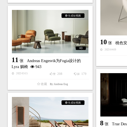
生成短视频
10
张
桃色
HD
2023-04-09
11
张
Andreas Engesvik为Fogia设计的
Lyra 躺椅
943
208
179
2022-03-15
赞
踩
收藏
By:Andreas Eng
生成短视频
8
张
True 