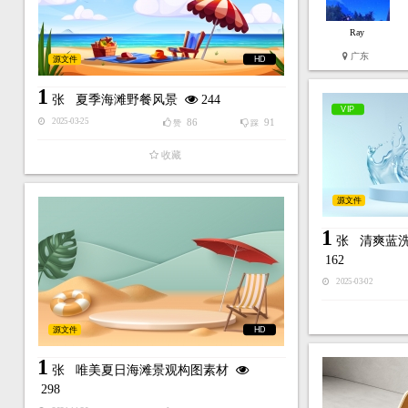
Ray
广东
源文件
HD
1
张
夏季海滩野餐风景
244
VIP
86
91
2025-03-25
赞
踩
收藏
源文件
1
张
清爽蓝
162
2025-03-02
源文件
HD
1
张
唯美夏日海滩景观构图素材
298