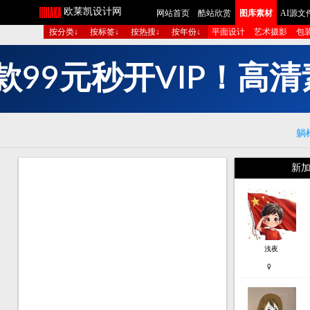
欧莱凯设计网
网站首页
酷站欣赏
图库素材
AI源文
按分类↓
按标签↓
按热搜↓
按年份↓
平面设计
艺术摄影
包
秒
开
V
I
P
！
高
清
元
9
9
款
躺
新加
浅夜