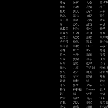
美食
披萨
人像
摩托
插画
艺术
高清
椅子
狂野
男人
少妇
宗教
鹦鹉
昆虫
披萨
面包
向日葵
街道
公路
冰箱
床
沙发
建筑
手机
化妆品
时尚
奢侈
凳子
矿泉水
红酒
画册
肖像
宣传册
纪实
别墅
高跟
哈密瓜
松鼠
西瓜
奥运
马铃薯
蜂蜜
ELLE
Vogue
部落
HTC
iPad
奔驰
香水
竹子
海滨
夜景
公寓
货架
凉亭
铁路
射箭
游泳
蜜蜂
情侣
拥抱
儿童
飞利浦
猕猴
脐橙
毛衣
耐克
阿迪
球鞋
草莓
眼镜
耳塞
娃娃
躺椅
猫
宠物
海报
排版
火柴
火车
餐厅
棒棒糖
Dezeen
折纸
奶牛
醋
铲子
台灯
黄昏
蜡烛
厨具
泳装
背包
刀叉
骷髅
充电
沙漠
老鹰
根雕
热气