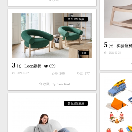
生成短视频
5
张
实验座
HD
2021-03-08
3
张
Loop躺椅
659
206
177
2021-03-02
赞
踩
收藏
By:David Girel
生成短视频