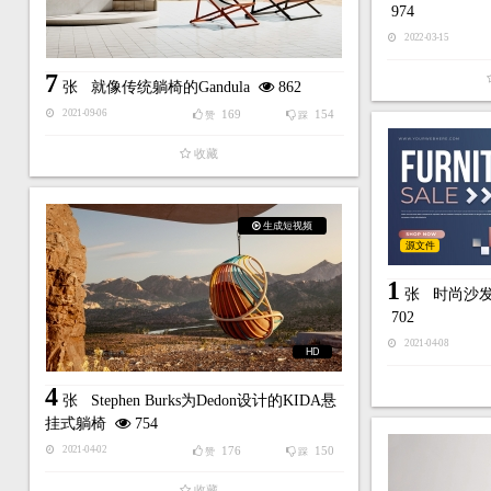
974
2022-03-15
7
张
就像传统躺椅的Gandula
862
169
154
2021-09-06
赞
踩
收藏
生成短视频
源文件
1
张
时尚沙
702
2021-04-08
HD
4
张
Stephen Burks为Dedon设计的KIDA悬
挂式躺椅
754
176
150
2021-04-02
赞
踩
收藏