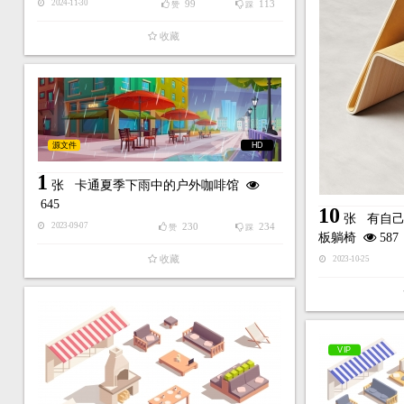
99
113
2024-11-30
赞
踩
收藏
源文件
HD
1
张
卡通夏季下雨中的户外咖啡馆
645
10
张
有自
230
234
2023-09-07
赞
踩
板躺椅
587
收藏
2023-10-25
VIP