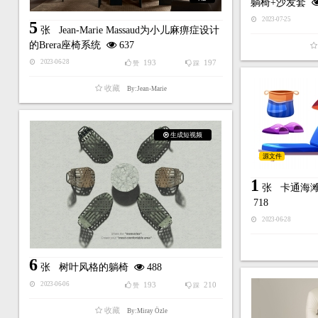
躺椅+沙发套
2023-07-25
5
张
Jean-Marie Massaud为小儿麻痹症设计
的Brera座椅系统
637
193
197
2023-06-28
赞
踩
收藏
By:Jean-Marie
生成短视频
源文件
1
张
卡通海
718
2023-06-28
6
张
树叶风格的躺椅
488
193
210
2023-06-06
赞
踩
收藏
By:Miray Özle