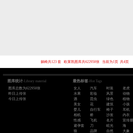
躺椅共123 套 欧莱凯图库共622950张 当前为1页 共4
图库统计
最热标签
-Library material
-Hot Tags
图库总数为622950张
女人
汽车
时装
老虎
昨日上传张
水果
彩妆
风景
动物
今日上传张
酒
昆虫
绿色
植物
美女
花
建筑
小孩
婴儿
自行车
椅子
耳机
相机
桥
沙发
内衣
性感
飞机
名片
宣传
避孕套
刀
眩光
海
狼
品牌
自然
大象