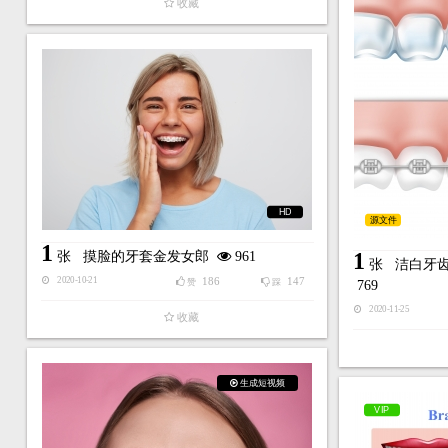
收藏
HD
源文件
1
1
张
摸脸的牙套金发女郎
961
张
洁白牙
186
147
2020-10-21
赞
踩
769
2020-11-25
收藏
生成短视频
VIP