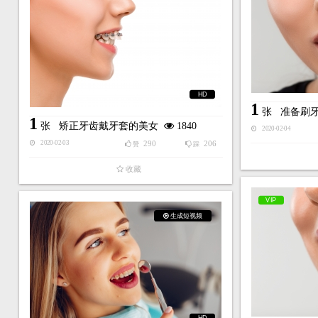
HD
1
张
准备刷
1
张
矫正牙齿戴牙套的美女
1840
2020-02-04
290
206
2020-02-03
赞
踩
收藏
VIP
生成短视频
HD