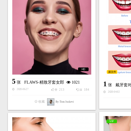
HD
源文件
5
张
FLAWS-精致牙套女郎
1021
1
张
戴牙套
213
184
2020-06-27
赞
踩
2020-04-02
收藏
By:Tom Juskevi
VIP