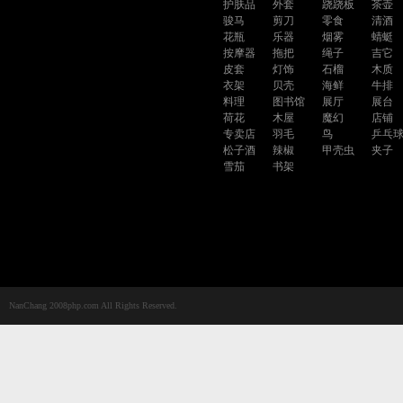
护肤品
外套
跷跷板
茶壶
骏马
剪刀
零食
清酒
花瓶
乐器
烟雾
蜻蜓
按摩器
拖把
绳子
吉它
皮套
灯饰
石榴
木质
衣架
贝壳
海鲜
牛排
料理
图书馆
展厅
展台
荷花
木屋
魔幻
店铺
专卖店
羽毛
鸟
乒乓
松子酒
辣椒
甲壳虫
夹子
雪茄
书架
NanChang 2008php.com All Rights Reserved.