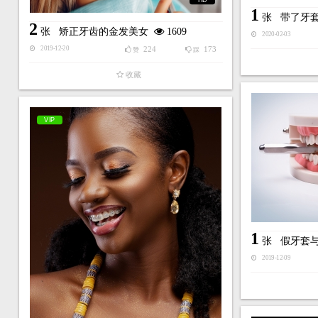
1
张
带了牙
2
张
矫正牙齿的金发美女
1609
2020-02-03
224
173
2019-12-20
赞
踩
收藏
VIP
1
张
假牙套
2019-12-09