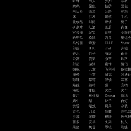
狂野
男人
少妇
宗教
鹦鹉
昆虫
披萨
面包
向日葵
街道
公路
冰箱
床
沙发
建筑
手机
化妆品
时尚
奢侈
凳子
矿泉水
红酒
画册
肖像
宣传册
纪实
别墅
高跟
哈密瓜
松鼠
西瓜
奥运
马铃薯
蜂蜜
ELLE
Vogue
部落
HTC
iPad
奔驰
香水
竹子
海滨
夜景
公寓
货架
凉亭
铁路
射箭
游泳
蜜蜂
情侣
拥抱
儿童
飞利浦
猕猴
脐橙
毛衣
耐克
阿迪
球鞋
草莓
眼镜
耳塞
娃娃
躺椅
猫
宠物
海报
排版
火柴
火车
餐厅
棒棒糖
Dezeen
折纸
奶牛
醋
铲子
台灯
黄昏
蜡烛
厨具
泳装
背包
刀叉
骷髅
充电
沙漠
老鹰
根雕
热气
薯条
安卓
支架
枕头
果酱
奶昔
墨镜
蝴蝶