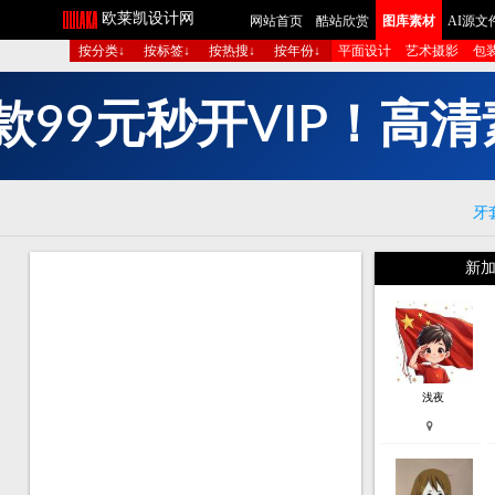
欧莱凯设计网
网站首页
酷站欣赏
图库素材
AI源文
按分类↓
按标签↓
按热搜↓
按年份↓
平面设计
艺术摄影
包
款
9
9
元
秒
开
V
I
P
！
高
清
牙
新加
浅夜