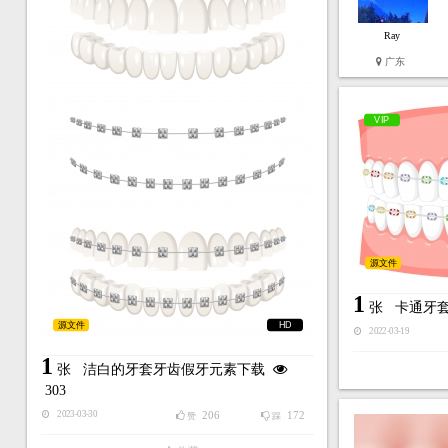
Ray
广东
VIP
源文件
1
张
卡通牙
源文件
HD
2022-03-19
1
张
洁白的牙套牙齿假牙元素下载
303
206
172
2023-03-30
赞
踩