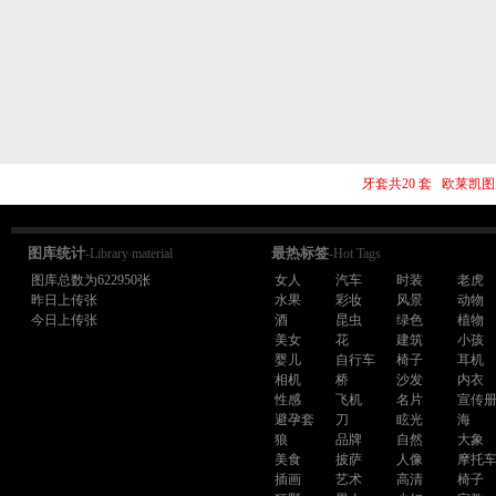
牙套共20 套 欧莱凯图
图库统计
最热标签
-Library material
-Hot Tags
图库总数为622950张
女人
汽车
时装
老虎
昨日上传张
水果
彩妆
风景
动物
今日上传张
酒
昆虫
绿色
植物
美女
花
建筑
小孩
婴儿
自行车
椅子
耳机
相机
桥
沙发
内衣
性感
飞机
名片
宣传
避孕套
刀
眩光
海
狼
品牌
自然
大象
美食
披萨
人像
摩托
插画
艺术
高清
椅子