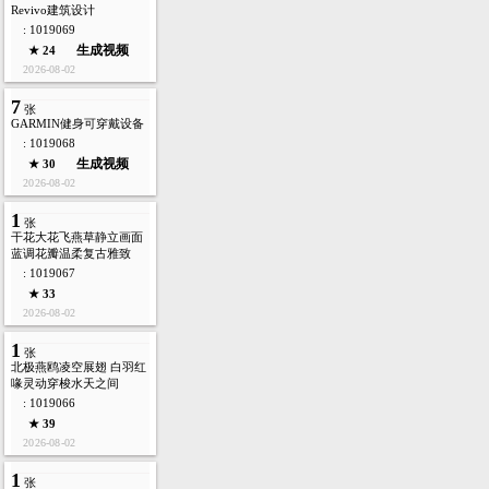
Revivo建筑设计
: 1019069
生成视频
★ 24
2026-08-02
7
张
GARMIN健身可穿戴设备
: 1019068
生成视频
★ 30
2026-08-02
1
张
干花大花飞燕草静立画面
蓝调花瓣温柔复古雅致
: 1019067
★ 33
2026-08-02
1
张
北极燕鸥凌空展翅 白羽红
喙灵动穿梭水天之间
: 1019066
★ 39
2026-08-02
1
张