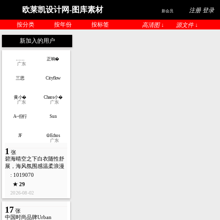
欧莱凯设计网-图库素材
注册 登录
新会员
按分类
按年份
按标签
高清图 ↓
源文件 ↓
新加入的用户
……
正晌�
广东
三思
Cityflow
黄小�
Chaos小�
广东
广东
A~但行
Sun
JF
☮Echos
广东
1
张
碧海晴空之下白衣随性舒
展，海风氛围感温柔浪漫
: 1019070
★ 29
2026-08-02
17
张
中国时尚品牌Urban