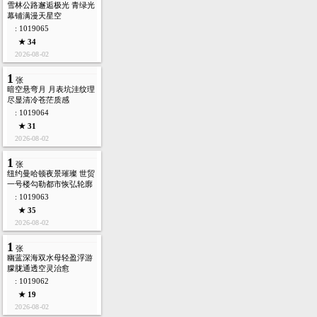
雪林公路邂逅极光 青绿光
幕铺满漫天星空
: 1019065
★ 34
2026-08-02
1
张
暗空悬弯月 月表坑洼纹理
尽显清冷苍茫质感
: 1019064
★ 31
2026-08-02
1
张
纽约曼哈顿夜景璀璨 世贸
一号楼勾勒都市恢弘轮廓
: 1019063
★ 35
2026-08-02
1
张
幽蓝深海双水母轻盈浮游
朦胧通透空灵治愈
: 1019062
★ 19
2026-08-02