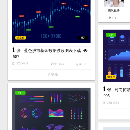
南风轻拂
广东
VIP
源文件
HD
1
张
蓝色股市基金数据波段图表下载
587
153
170
2022-04-18
赞
踩
收藏
源文件
1
张
时尚简洁
VIP
995
2021-06-08