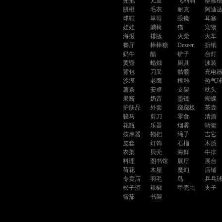
拥抱
儿童
飞利浦
猕猴
脐橙
毛衣
耐克
阿迪
球鞋
草莓
眼镜
耳塞
娃娃
躺椅
猫
宠物
海报
排版
火柴
火车
餐厅
棒棒糖
Dezeen
折纸
奶牛
醋
铲子
台灯
黄昏
蜡烛
厨具
泳装
背包
刀叉
骷髅
充电
沙漠
老鹰
根雕
热气
薯条
安卓
支架
枕头
果酱
奶昔
墨镜
蝴蝶
护肤品
外套
跷跷板
茶壶
骏马
剪刀
零食
清酒
花瓶
乐器
烟雾
蜻蜓
按摩器
拖把
绳子
吉它
皮套
灯饰
石榴
木质
衣架
贝壳
海鲜
牛排
料理
图书馆
展厅
展台
荷花
木屋
魔幻
店铺
专卖店
羽毛
鸟
乒乓
松子酒
辣椒
甲壳虫
夹子
雪茄
书架