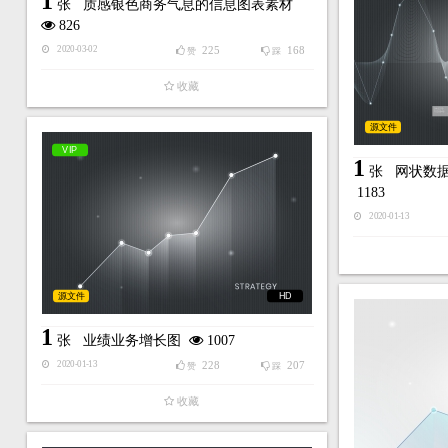
1
张
质感银色商务气息的信息图表素材
826
225
168
2020-03-02
赞
踩
收藏
源文件
VIP
1
张
网状数
1183
2020-01-13
源文件
HD
1
张
业绩业务增长图
1007
228
207
2020-01-13
赞
踩
收藏