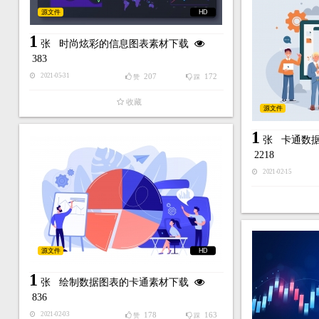
源文件
HD
1
张
时尚炫彩的信息图表素材下载
383
207
172
2021-05-31
赞
踩
收藏
源文件
1
张
卡通数
2218
2021-02-15
源文件
HD
1
张
绘制数据图表的卡通素材下载
836
178
163
2021-02-03
赞
踩