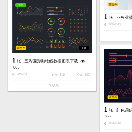
源文件
VIP
1
张
业务业
2020-01-13
源文件
HD
1
张
五彩圆形抛物线数据图表下载
685
216
193
2020-01-11
赞
踩
收藏
源文件
1
张
红色调
777
2020-01-10