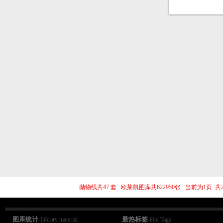
抛物线共47 套 欧莱凯图库共622950张 当前为1页
图库统计
最热标签
-Library material
-Hot Tags