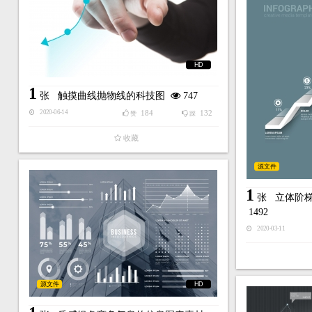
HD
1
张
触摸曲线抛物线的科技图
747
184
132
2020-06-14
赞
踩
收藏
源文件
1
张
立体阶
1492
2020-03-11
源文件
HD