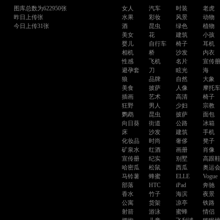
图库总数为622950张
女人
汽车
时装
老虎
昨日上传张
水果
彩妆
风景
动物
今日上传31张
酒
昆虫
绿色
植物
美女
花
建筑
小孩
婴儿
自行车
椅子
耳机
相机
桥
沙发
内衣
性感
飞机
名片
宣传
避孕套
刀
眩光
海
狼
品牌
自然
大象
美食
披萨
人像
摩托
插画
艺术
高清
椅子
狂野
男人
少妇
宗教
鹦鹉
昆虫
披萨
面包
向日葵
街道
公路
冰箱
床
沙发
建筑
手机
化妆品
时尚
奢侈
凳子
矿泉水
红酒
画册
肖像
宣传册
纪实
别墅
高跟
哈密瓜
松鼠
西瓜
奥运
马铃薯
蜂蜜
ELLE
Vogue
部落
HTC
iPad
奔驰
香水
竹子
海滨
夜景
公寓
货架
凉亭
铁路
射箭
游泳
蜜蜂
情侣