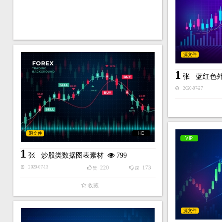
源文件
1
张
蓝红色
2020-07-27
源文件
HD
VIP
1
张
炒股类数据图表素材
799
220
173
2020-07-13
赞
踩
收藏
源文件