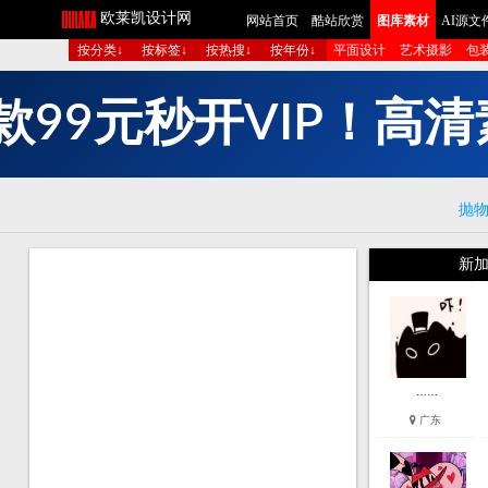
欧莱凯设计网
网站首页
酷站欣赏
图库素材
AI源文
按分类↓
按标签↓
按热搜↓
按年份↓
平面设计
艺术摄影
包
多
V
I
P
！
高
清
开
秒
元
抛
新加
……
广东