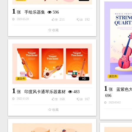
1
张
手绘乐器集
596
211
192
2023-05-20
赞
踩
收藏
源文件
源文件
HD
1
1
张
蓝紫色
张
印度风卡通琴乐器素材
483
696
168
167
2022-11-26
赞
踩
2023-03-02
收藏