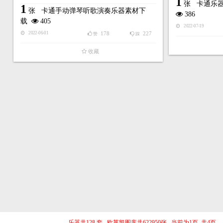
1
张
卡通乐
1
张
卡通手动弹琴听歌演奏乐器素材下
386
载
405
2022-07-19
178
227
2022-06-01
赞
踩
收藏
乐器共128 套 欧莱凯图库共622950张 当前为1页 共4