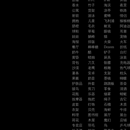
部落
HTC
iPad
奔驰
香水
竹子
海滨
夜景
公寓
货架
凉亭
铁路
射箭
游泳
蜜蜂
情侣
拥抱
儿童
飞利浦
猕猴
脐橙
毛衣
耐克
阿迪
球鞋
草莓
眼镜
耳塞
娃娃
躺椅
猫
宠物
海报
排版
火柴
火车
餐厅
棒棒糖
Dezeen
折纸
奶牛
醋
铲子
台灯
黄昏
蜡烛
厨具
泳装
背包
刀叉
骷髅
充电
沙漠
老鹰
根雕
热气
薯条
安卓
支架
枕头
果酱
奶昔
墨镜
蝴蝶
护肤品
外套
跷跷板
茶壶
骏马
剪刀
零食
清酒
花瓶
乐器
烟雾
蜻蜓
按摩器
拖把
绳子
吉它
皮套
灯饰
石榴
木质
衣架
贝壳
海鲜
牛排
料理
图书馆
展厅
展台
荷花
木屋
魔幻
店铺
专卖店
羽毛
鸟
乒乓