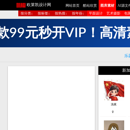
欧莱凯设计网
网站首页
酷站欣赏
图库素材
AI源文
按分类↓
按标签↓
按热搜↓
按年份↓
平面设计
艺术摄影
包
短
成
多
组
图
生
清
高
乐
新加
浅夜