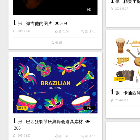
1
张
精美小
2024-09-27
HD
1
张
弹吉他的图片
309
179
175
2024-08-30
赞
踩
收藏
源文件
1
张
卡通西
2024-03-11
源文件
HD
1
张
巴西狂欢节庆典舞会道具素材
305
131
132
2024-01-27
赞
踩