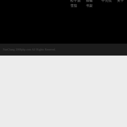
松子酒
辣椒
甲壳虫
夹子
雪茄
书架
NanChang 2008php.com All Rights Reserved.