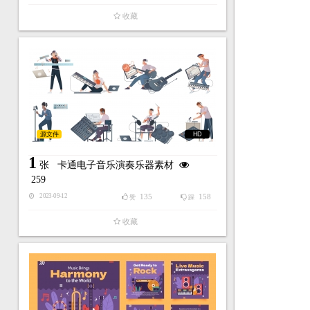
收藏
源文件
HD
1
张
卡通电子音乐演奏乐器素材
259
135
158
2023-09-12
赞
踩
收藏