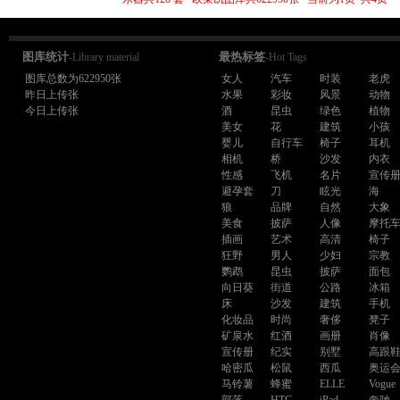
图库统计
最热标签
-Library material
-Hot Tags
图库总数为622950张
女人
汽车
时装
老虎
昨日上传张
水果
彩妆
风景
动物
今日上传张
酒
昆虫
绿色
植物
美女
花
建筑
小孩
婴儿
自行车
椅子
耳机
相机
桥
沙发
内衣
性感
飞机
名片
宣传
避孕套
刀
眩光
海
狼
品牌
自然
大象
美食
披萨
人像
摩托
插画
艺术
高清
椅子
狂野
男人
少妇
宗教
鹦鹉
昆虫
披萨
面包
向日葵
街道
公路
冰箱
床
沙发
建筑
手机
化妆品
时尚
奢侈
凳子
矿泉水
红酒
画册
肖像
宣传册
纪实
别墅
高跟
哈密瓜
松鼠
西瓜
奥运
马铃薯
蜂蜜
ELLE
Vogue