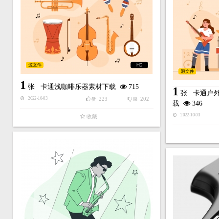
源文件
HD
源文件
1
张
卡通浅咖啡乐器素材下载
715
1
张
卡通户
223
202
2022-10-03
赞
踩
载
346
2022-10-03
收藏