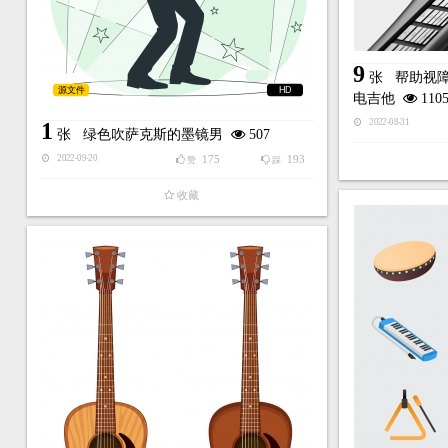
9
张
帮助视
源文件
HD
电吉他
110
2022-08-31
1
张
绿色吹萨克斯的墨镜男
507
175
193
2022-09-20
赞
踩
收藏