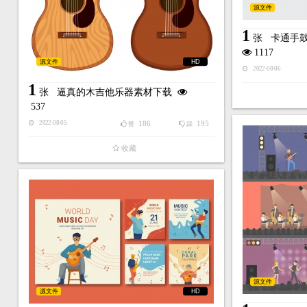
源文件
1
张
卡通手
1117
源文件
HD
2022-08-06
1
张
逼真的木吉他乐器素材下载
537
186
195
2022-08-05
赞
踩
收藏
源文件
源文件
HD