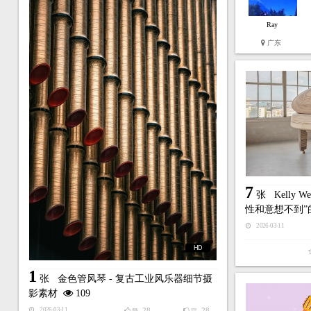
Ray
广东
7
张
Kelly 
性和意想不到”
2026-03-11
HD
1
张
金色管风琴 - 复古工业风乐器细节摄
影素材
109
28
28
2026-03-11