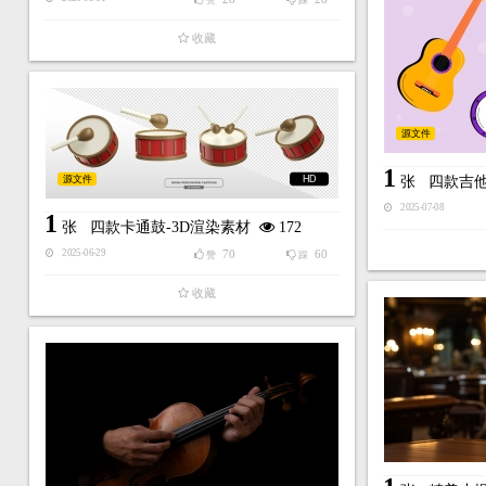
赞
踩
收藏
源文件
1
源文件
HD
张
四款吉
2025-07-08
1
张
四款卡通鼓-3D渲染素材
172
70
60
2025-06-29
赞
踩
收藏