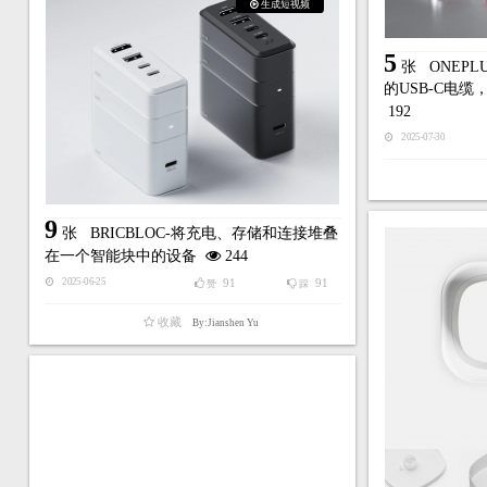
生成短视频
5
张
ONEPL
的USB-C电
192
2025-07-30
9
张
BRICBLOC-将充电、存储和连接堆叠
在一个智能块中的设备
244
91
91
2025-06-25
赞
踩
收藏
By:Jianshen Yu