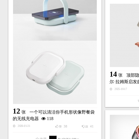
14
张
顶部
尔·拉姆斯启发
2025-10-17
12
张
一个可以清洁你手机形状像野餐袋
的无线充电器
118
38
41
2026-01-31
赞
踩
收藏