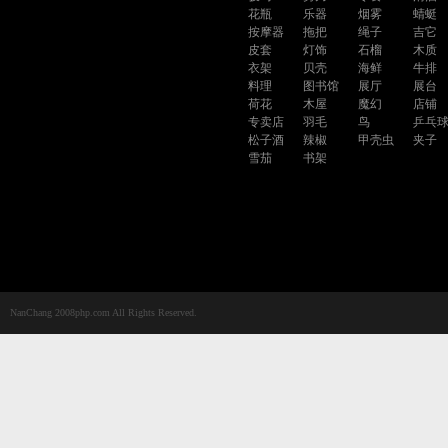
花瓶
乐器
烟雾
蜻蜓
按摩器
拖把
绳子
吉它
皮套
灯饰
石榴
木质
衣架
贝壳
海鲜
牛排
料理
图书馆
展厅
展台
荷花
木屋
魔幻
店铺
专卖店
羽毛
鸟
乒乓
松子酒
辣椒
甲壳虫
夹子
雪茄
书架
NanChang 2008php.com All Rights Reserved.