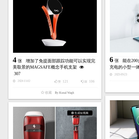
6
4
张
能在20
张
增加了免提面部跟踪功能可以实现完
美取景的MAGSAFE概念手机支架
充电的小型一
307
2023-09-23
121
106
2024-11-02
赞
踩
收藏
By:Kunal Wagh
生成短视频