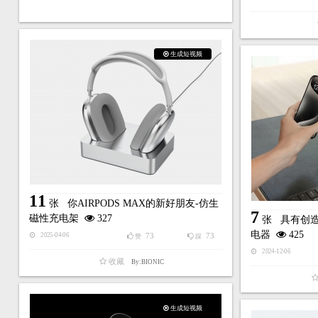
生成短视频
11
张
你AIRPODS MAX的新好朋友-仿生
7
磁性充电架
327
张
具有创造
电器
425
73
73
2025-04-06
赞
踩
2024-12-06
收藏
By:BIONIC
生成短视频