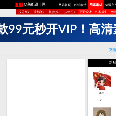
欧莱凯设计网
网站首页
酷站欣赏
图库素材
AI源文
按分类↓
按标签↓
按热搜↓
按年份↓
平面设计
艺术摄影
包
图
组
生
多
！
高
清
P
I
V
充
新加
浅夜