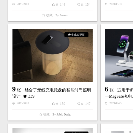
144
154
2023-09-03
2023-09-03
赞
踩
收藏
By:Baseus
生成短视频
9
6
张
结合了无线充电托盘的智能时尚照明
张
适用于iP
设计
339
一MagSafe充
159
147
2023-08-28
2023-07-25
赞
踩
收藏
By:Pablo Desig