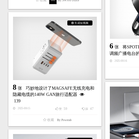
By:SWNA Office
生成短视频
6
张
将SPO
调频广播电台
2025-08-16
8
张
巧妙地设计了MAGSAFE无线充电和
隐藏电缆的140W GAN旅行适配器
139
59
47
2025-08-15
赞
踩
收藏
By:Powerab