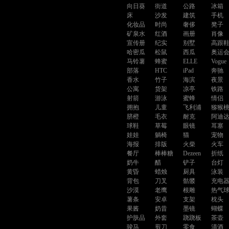
向日葵
街道
公路
冰箱
床
沙发
建筑
手机
化妆品
时尚
奢侈
凳子
矿泉水
红酒
画册
肖像
宣传册
纪实
别墅
高跟
哈密瓜
松鼠
西瓜
奥运
马铃薯
蜂蜜
ELLE
Vogue
部落
HTC
iPad
奔驰
香水
竹子
海滨
夜景
公寓
货架
凉亭
铁路
射箭
游泳
蜜蜂
情侣
拥抱
儿童
飞利浦
猕猴
脐橙
毛衣
耐克
阿迪
球鞋
草莓
眼镜
耳塞
娃娃
躺椅
猫
宠物
海报
排版
火柴
火车
餐厅
棒棒糖
Dezeen
折纸
奶牛
醋
铲子
台灯
黄昏
蜡烛
厨具
泳装
背包
刀叉
骷髅
充电
沙漠
老鹰
根雕
热气
薯条
安卓
支架
枕头
果酱
奶昔
墨镜
蝴蝶
护肤品
外套
跷跷板
茶壶
骏马
剪刀
零食
清酒