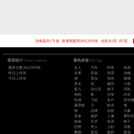
充电器共179 套 欧莱凯图库共622950张 当前为1页 共5页
图库统计
最热标签
-Library material
-Hot Tags
图库总数为622950张
女人
汽车
时装
老虎
昨日上传张
水果
彩妆
风景
动物
今日上传张
酒
昆虫
绿色
植物
美女
花
建筑
小孩
婴儿
自行车
椅子
耳机
相机
桥
沙发
内衣
性感
飞机
名片
宣传
避孕套
刀
眩光
海
狼
品牌
自然
大象
美食
披萨
人像
摩托
插画
艺术
高清
椅子
狂野
男人
少妇
宗教
鹦鹉
昆虫
披萨
面包