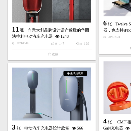
6
张
Twelve
11
张
向意大利品牌设计遗产致敬的华丽
器，也支持iPh
法拉利电动汽车充电器
1248
2023-09-23
147
129
2023-09-10
赞
踩
收藏
生成短视频
4
张
“CMF
3
张
电动汽车充电器设计欣赏
566
GaN充电器