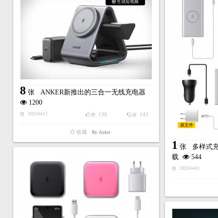
生成短视频
8
张
ANKER新推出的三合一无线充电器
1200
138
143
2023-04-12
赞
踩
源文件
收藏
By:Anker
1
张
多样式
载
544
2023-04-03