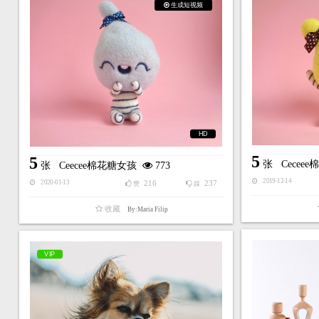
生成短视频
HD
5
5
张
Cecee
张
Ceecee棉花糖女孩
773
2019-12-14
216
237
2020-01-13
赞
踩
收藏
By:Maria Filip
VIP