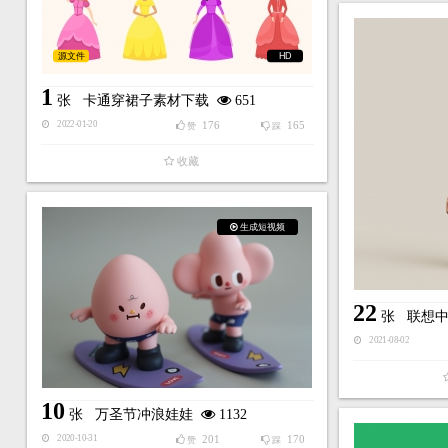
源文件
HD
1
张
卡通穿裙子素材下载
651
176
165
2022-01-20
赞
踩
收藏
生成短视频
22
张
联想
2021-08-02
10
张
万圣节冲浪娃娃
1132
201
170
2020-10-31
赞
踩