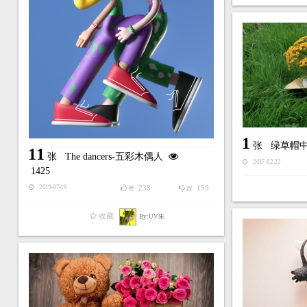
1
张
绿草帽
11
张
The dancers-五彩木偶人
2017-02-22
1425
238
159
2019-07-16
赞
踩
收藏
By:UV朱