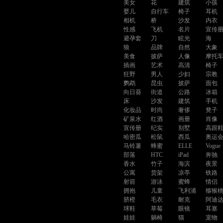
美女
花
建筑
小孩
婴儿
自行车
椅子
耳机
相机
桥
沙发
内衣
性感
飞机
名片
宣传
避孕套
刀
眩光
海
狼
品牌
自然
大象
美食
披萨
人像
摩托
插画
艺术
高清
椅子
狂野
男人
少妇
宗教
鹦鹉
昆虫
披萨
面包
向日葵
街道
公路
冰箱
床
沙发
建筑
手机
化妆品
时尚
奢侈
凳子
矿泉水
红酒
画册
肖像
宣传册
纪实
别墅
高跟
哈密瓜
松鼠
西瓜
奥运
马铃薯
蜂蜜
ELLE
Vogue
部落
HTC
iPad
奔驰
香水
竹子
海滨
夜景
公寓
货架
凉亭
铁路
射箭
游泳
蜜蜂
情侣
拥抱
儿童
飞利浦
猕猴
脐橙
毛衣
耐克
阿迪
球鞋
草莓
眼镜
耳塞
娃娃
躺椅
猫
宠物