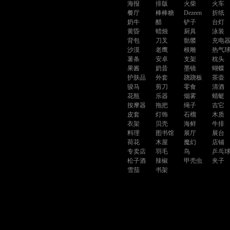
海报
排版
火柴
火车
餐厅
棒棒糖
Dezeen
折纸
奶牛
醋
铲子
台灯
黄昏
蜡烛
厨具
泳装
背包
刀叉
骷髅
充电
沙漠
老鹰
根雕
热气
薯条
安卓
支架
枕头
果酱
奶昔
墨镜
蝴蝶
护肤品
外套
跷跷板
茶壶
骏马
剪刀
零食
清酒
花瓶
乐器
烟雾
蜻蜓
按摩器
拖把
绳子
吉它
皮套
灯饰
石榴
木质
衣架
贝壳
海鲜
牛排
料理
图书馆
展厅
展台
荷花
木屋
魔幻
店铺
专卖店
羽毛
鸟
乒乓
松子酒
辣椒
甲壳虫
夹子
雪茄
书架