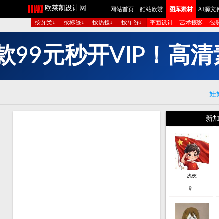
欧莱凯设计网
网站首页
酷站欣赏
图库素材
AI源文
按分类↓
按标签↓
按热搜↓
按年份↓
平面设计
艺术摄影
包
多
组
图
生
成
短
娃
新加
浅夜