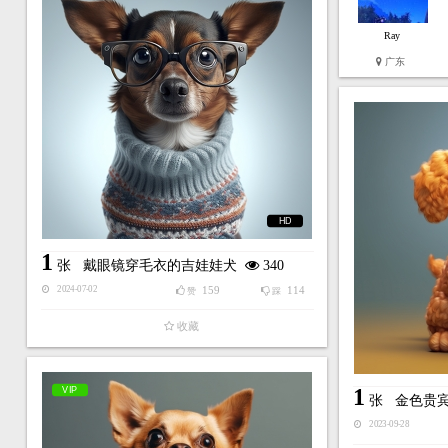
Ray
广东
HD
1
张
戴眼镜穿毛衣的吉娃娃犬
340
159
114
2024-07-02
赞
踩
收藏
1
VIP
张
金色贵
2023-09-28