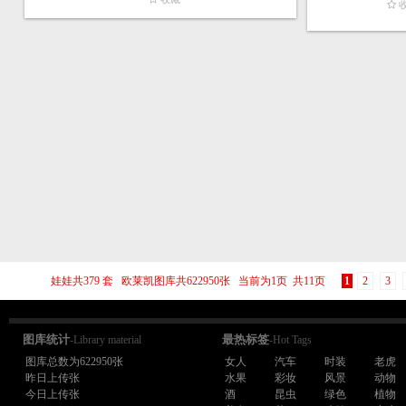
娃娃共379 套 欧莱凯图库共622950张 当前为1页 共11页
1
2
3
图库统计
最热标签
-Library material
-Hot Tags
图库总数为622950张
女人
汽车
时装
老虎
昨日上传张
水果
彩妆
风景
动物
今日上传张
酒
昆虫
绿色
植物