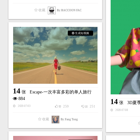
收藏
By:RACCOON FAC
生成短视频
14
张
Escape-一次丰富多彩的单人旅行
884
14
张
3D夏
259
251
2020-07-03
赞
踩
2020-07-08
收藏
By:Fang Tong