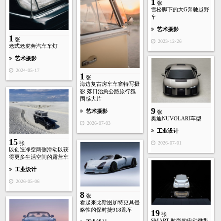
1
张
雪松脚下的大G奔驰越野
车
艺术摄影
1
张
2023-12-26
老式老虎奔汽车车灯
艺术摄影
2024-05-17
1
张
海边复古房车车窗特写摄
影 落日治愈公路旅行氛
围感大片
9
艺术摄影
张
奥迪NUVOLARI车型
2026-07-03
工业设计
15
2026-07-01
张
以创造净空两侧滑动以获
得更多生活空间的露营车
工业设计
2026-05-06
8
张
看起来比斯图加特更具侵
略性的保时捷918跑车
19
张
SMART-时尚的电动微型