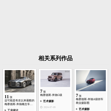
相关系列作品
7
张
7
梅赛德斯-奔驰G级
11
张
张
梅赛德斯-奔驰A级轿车
这可能是有史以来最酷的
艺术摄影
商业摄影图
梅赛德斯-奔驰概念车…
2024-07-09
艺术摄影
工业设计