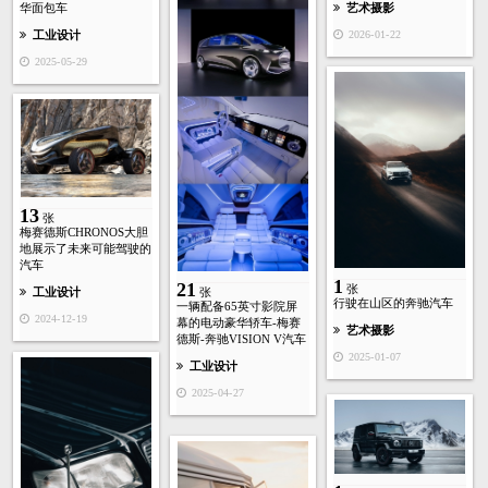
艺术摄影
华面包车
2026-01-22
工业设计
2025-05-29
13
张
梅赛德斯CHRONOS大胆
地展示了未来可能驾驶的
汽车
1
21
张
张
工业设计
行驶在山区的奔驰汽车
一辆配备65英寸影院屏
2024-12-19
幕的电动豪华轿车-梅赛
艺术摄影
德斯-奔驰VISION V汽车
2025-01-07
工业设计
2025-04-27