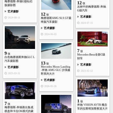
梅赛德斯-奔驰G级钻石
12
张
版摄影图
丛林中的梅赛德斯-奔驰
G级汽车
艺术摄影
12
张
艺术摄影
2024-08-11
梅赛德斯AMG SLS GT最
终版汽车摄影
2024-07-15
艺术摄影
2024-06-03
7
张
9
张
Mercedes-Benz全新C级
白色梅赛德斯奔驰GLC L
轿车
汽车摄影图
13
张
艺术摄影
Mercedes Moon Landing
艺术摄影
-奔驰 AMG GLC 沙漠越
2023-02-12
2023-03-31
野系列大片
艺术摄影
2026-05-26
1
张
7
张
奔驰 VISION AVTR 概念
梅赛德斯-奔驰推出集成
车的拉斯维加斯夜巡大片
棋盘和卡拉OK模式的豪