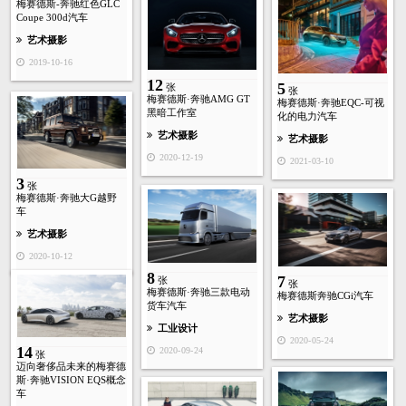
梅赛德斯-奔驰红色GLC
Coupe 300d汽车
艺术摄影
2019-10-16
12
5
张
张
梅赛德斯·奔驰AMG GT
梅赛德斯·奔驰EQC-可视
黑暗工作室
化的电力汽车
艺术摄影
艺术摄影
2020-12-19
2021-03-10
3
张
梅赛德斯·奔驰大G越野
车
艺术摄影
2020-10-12
8
7
张
张
梅赛德斯·奔驰三款电动
梅赛德斯奔驰CGi汽车
货车汽车
艺术摄影
工业设计
2020-05-24
14
2020-09-24
张
迈向奢侈品未来的梅赛德
斯·奔驰VISION EQS概念
车