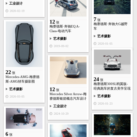
工业设计
2020-02-19
7
张
12
张
梅赛德斯·奔驰大G越野
梅赛德斯·奔驰EQ A-
车
Class-电动汽车
艺术摄影
艺术摄影
2020-01-05
2019-09-02
22
张
Mercedes-AMG-梅赛德
24
张
斯-AMG轿车摄影图
梅赛德斯300SL鸥翼版-
12
经典跑车的复古美学呈现
艺术摄影
张
Mercedes Silver Arrow-梅
艺术摄影
2026-03-05
赛德斯银箭概念汽车设计
2026-01-23
工业设计
2024-10-29
6
张