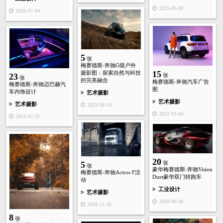
2023-09-28
2026-07-04
5
张
梅赛德斯-奔驰G级户外
15
摄影图：探索自然与科技
23
张
张
的完美融合
梅赛德斯-奔驰汽车广告
梅赛德斯-奔驰迈巴赫汽
图
车内饰设计
艺术摄影
艺术摄影
艺术摄影
2023-08-19
2022-03-04
2021-07-25
20
5
张
张
豪华梅赛德斯-奔驰Vision
梅赛德斯-奔驰Actros F活
Duet豪华双门轿跑车
动
工业设计
艺术摄影
2020-09-30
2020-11-26
8
张