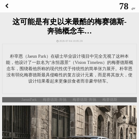
78
.
pv
这可能是有史以来最酷的梅赛德斯-
奔驰概念车…
2026-07-04 10:05:28
朴宰恩（Jaeun Park）在硕士毕业设计项目中完全无视了这种本
能，他设计了一款名为“永恒愿景”（Vision Timeless）的梅赛德斯概
念车，围绕着他所称的现代性优于传统性的简单张力展开。朴宰恩
没有弱化梅赛德斯最具侵略性的复古设计元素，而是将其放大，使
设计结果看起来更像掠食者而非豪华轿车。
JaeunPark
梅赛德斯-奔驰
梅赛德斯·奔驰
梅赛德斯