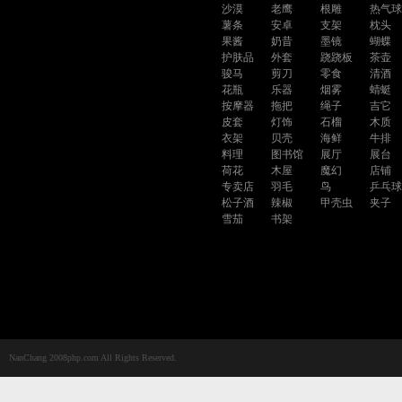
沙漠
老鹰
根雕
热气
薯条
安卓
支架
枕头
果酱
奶昔
墨镜
蝴蝶
护肤品
外套
跷跷板
茶壶
骏马
剪刀
零食
清酒
花瓶
乐器
烟雾
蜻蜓
按摩器
拖把
绳子
吉它
皮套
灯饰
石榴
木质
衣架
贝壳
海鲜
牛排
料理
图书馆
展厅
展台
荷花
木屋
魔幻
店铺
专卖店
羽毛
鸟
乒乓
松子酒
辣椒
甲壳虫
夹子
雪茄
书架
NanChang 2008php.com All Rights Reserved.