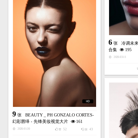
6
张
冷调未来
合集
195
2026-03-11
HD
9
张
BEAUTY _ PH GONZALO CORTES-
幻彩唇绎 - 先锋美妆视觉大片
161
52
43
2026-01-30
赞
踩