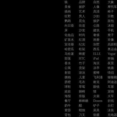
狼
品牌
自然
大象
美食
披萨
人像
摩托
插画
艺术
高清
椅子
狂野
男人
少妇
宗教
鹦鹉
昆虫
披萨
面包
向日葵
街道
公路
冰箱
床
沙发
建筑
手机
化妆品
时尚
奢侈
凳子
矿泉水
红酒
画册
肖像
宣传册
纪实
别墅
高跟
哈密瓜
松鼠
西瓜
奥运
马铃薯
蜂蜜
ELLE
Vogue
部落
HTC
iPad
奔驰
香水
竹子
海滨
夜景
公寓
货架
凉亭
铁路
射箭
游泳
蜜蜂
情侣
拥抱
儿童
飞利浦
猕猴
脐橙
毛衣
耐克
阿迪
球鞋
草莓
眼镜
耳塞
娃娃
躺椅
猫
宠物
海报
排版
火柴
火车
餐厅
棒棒糖
Dezeen
折纸
奶牛
醋
铲子
台灯
黄昏
蜡烛
厨具
泳装
背包
刀叉
骷髅
充电