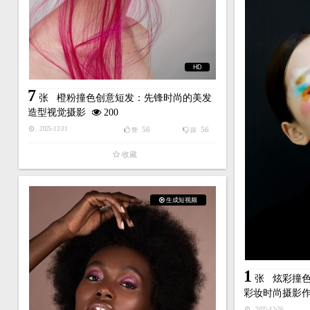
HD
7
张
橙粉撞色创意短发：先锋时尚的美发
造型视觉摄影
200
56
56
2025-12-31
赞
踩
收藏
生成短视频
1
张
炫彩撞
彩妆时尚摄影
2025-12-26