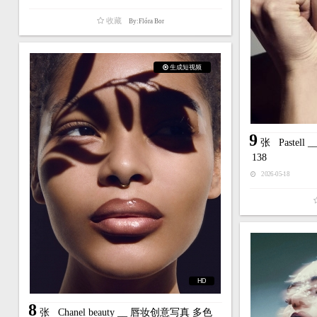
收藏
By:Flóra Bor
生成短视频
9
张
Paste
138
2026-05-18
HD
8
张
Chanel beauty __ 唇妆创意写真 多色