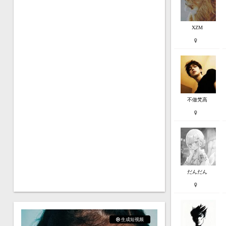
XZM
不做梵高
だんだん
生成短视频