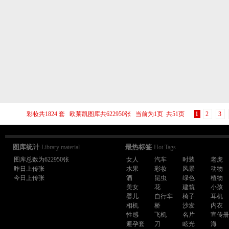
彩妆共1824 套 欧莱凯图库共622950张 当前为1页 共51页
1
2
3
图库统计
最热标签
-Library material
-Hot Tags
图库总数为622950张
女人
汽车
时装
老虎
昨日上传张
水果
彩妆
风景
动物
今日上传张
酒
昆虫
绿色
植物
美女
花
建筑
小孩
婴儿
自行车
椅子
耳机
相机
桥
沙发
内衣
性感
飞机
名片
宣传
避孕套
刀
眩光
海