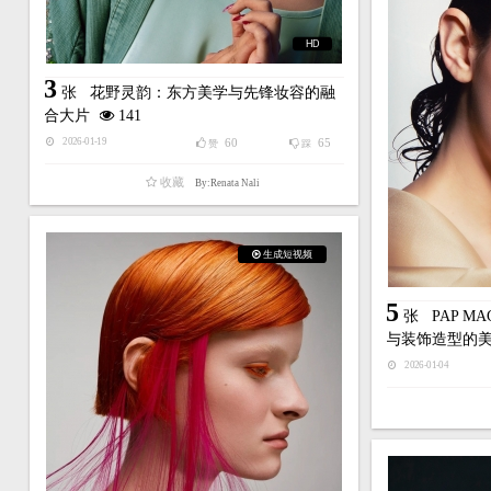
HD
3
张
花野灵韵：东方美学与先锋妆容的融
合大片
141
60
65
2026-01-19
赞
踩
收藏
By:Renata Nali
生成短视频
5
张
PAP M
与装饰造型的
2026-01-04