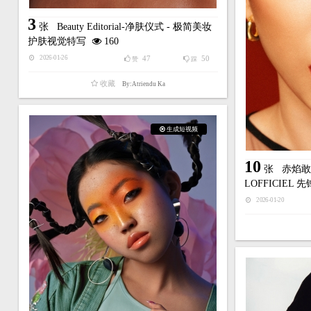
3
张
Beauty Editorial-净肤仪式 - 极简美妆
护肤视觉特写
160
47
50
2026-01-26
赞
踩
收藏
By:Atriendu Ka
生成短视频
10
张
赤焰敢色
LOFFICIEL
2026-01-20