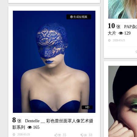
生成短视频
10
张
PAP
大片
129
2026-05-21
HD
8
张
Dentelle __ 彩色蕾丝面罩人像艺术摄
影系列
165
35
33
2026-05-20
赞
踩