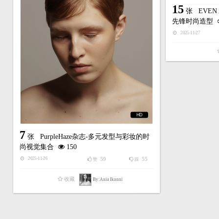
15
张
EVE
先锋时尚造型
2025-11-27
HD
7
张
PurpleHaze杂志-多元发型与彩妆的时
尚视觉集合
150
59
55
2025-11-26
赞
踩
收藏
By:Ania Ikonni