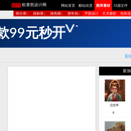
欧莱凯设计网
网站首页
酷站欣赏
图库素材
AI源文
按分类↓
按标签↓
按热搜↓
按年份↓
平面设计
艺术摄影
包
款
9
9
元
秒
开
V
I
P
！
高
清
彩
新加
忘忧草