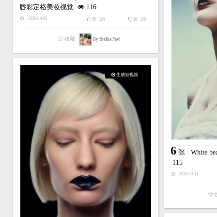
唇彩定格美妆视觉
116
26
26
2026-04-02
赞
踩
收藏
By:Stefka Pavl
生成短视频
6
张
White
115
2026-03-31