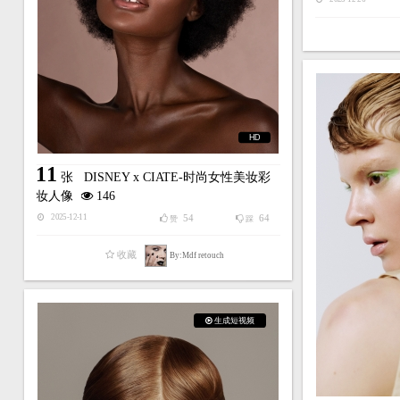
HD
11
张
DISNEY x CIATE-时尚女性美妆彩
妆人像
146
54
64
2025-12-11
赞
踩
收藏
By:Mdf retouch
生成短视频