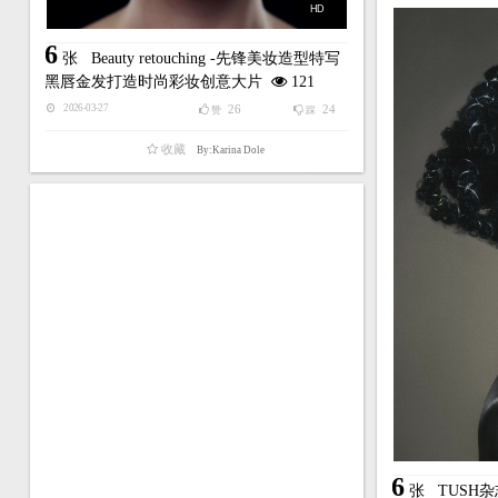
HD
6
张
Beauty retouching -先锋美妆造型特写
黑唇金发打造时尚彩妆创意大片
121
26
24
2026-03-27
赞
踩
收藏
By:Karina Dole
6
张
TUSH