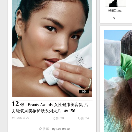
张張Zhang.
HD
12
张
Beauty Awards-女性健康美容奖-活
力轻氧风美妆护肤系列大片
156
38
34
2026-05-26
赞
踩
收藏
By:Lian Benoit