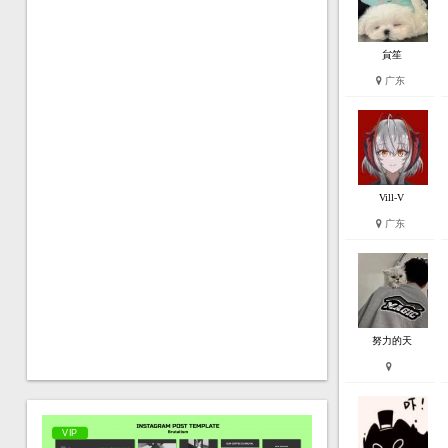
貟笙
广东
Vill-V
广东
努力的天
VIP