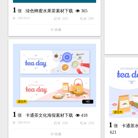
1
张
绿色蜂蜜水果茶素材下载
365
243
205
2022-03-21
赞
踩
收藏
源文件
HD
1
源文件
张
卡通茶文化海报素材下载
418
1
226
254
2022-03-14
赞
踩
张
卡通茶
621
收藏