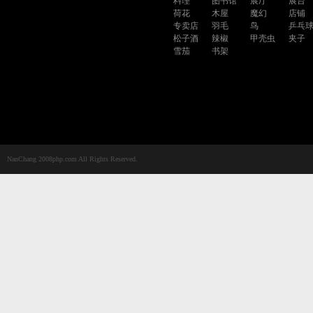
料理
图书馆
展厅
展台
荷花
木屋
魔幻
店铺
专卖店
羽毛
鸟
乒乓
松子酒
辣椒
甲壳虫
夹子
雪茄
书架
NanChang 2008php.com All Rights Reserved.