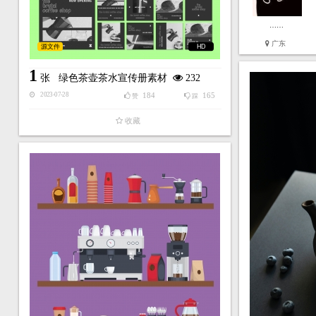
……
广东
源文件
HD
1
张
绿色茶壶茶水宣传册素材
232
184
165
2023-07-28
赞
踩
收藏