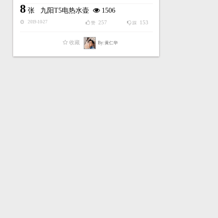
8
张
九阳T5电热水壶
1506
257
153
2019-10-27
赞
踩
收藏
By:黄仁华