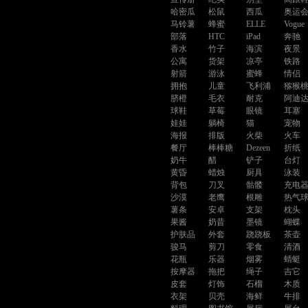
哈密瓜
松鼠
西瓜
奥运
马铃薯
蜂蜜
ELLE
Vogue
部落
HTC
iPad
奔驰
香水
竹子
海滨
夜景
公寓
货架
凉亭
铁路
射箭
游泳
蜜蜂
情侣
拥抱
儿童
飞利浦
猕猴
脐橙
毛衣
耐克
阿迪
球鞋
草莓
眼镜
耳塞
娃娃
躺椅
猫
宠物
海报
排版
火柴
火车
餐厅
棒棒糖
Dezeen
折纸
奶牛
醋
铲子
台灯
黄昏
蜡烛
厨具
泳装
背包
刀叉
骷髅
充电
沙漠
老鹰
根雕
热气
薯条
安卓
支架
枕头
果酱
奶昔
墨镜
蝴蝶
护肤品
外套
跷跷板
茶壶
骏马
剪刀
零食
清酒
花瓶
乐器
烟雾
蜻蜓
按摩器
拖把
绳子
吉它
皮套
灯饰
石榴
木质
衣架
贝壳
海鲜
牛排