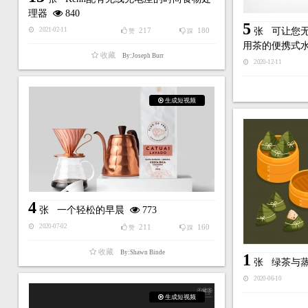
理器
840
5
217
180
张
可让您
2021-02-11
赞
踩
用茶的便携式
收藏
By:Joseph Burr
2020-12-11
生成短视频
4
张
一个轻松的早晨
773
211
160
2020-07-02
赞
踩
收藏
By:Shawn Binde
1
张
绿茶与
2020-06-10
生成短视频