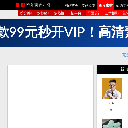
欧莱凯设计网
网站首页
酷站欣赏
图库素材
AI源文
按分类↓
按标签↓
按热搜↓
按年份↓
平面设计
艺术摄影
包
9
9
元
秒
开
V
I
P
！
高
清
款
茶
新加
HTJ