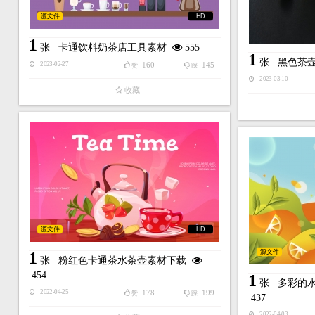
源文件
HD
1
张
卡通饮料奶茶店工具素材
555
1
张
黑色茶
160
145
2023-02-27
赞
踩
2023-03-10
收藏
源文件
HD
源文件
1
张
粉红色卡通茶水茶壶素材下载
454
1
张
多彩的
178
199
2022-04-25
赞
踩
437
2022-04-03