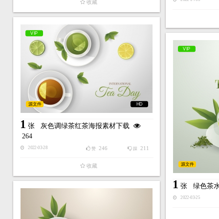
收藏
VIP
VIP
源文件
HD
1
张
灰色调绿茶红茶海报素材下载
264
246
211
2022-03-28
赞
踩
源文件
收藏
1
张
绿色茶
2022-03-25