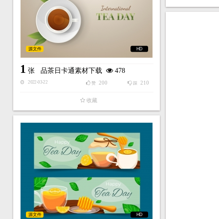
源文件
HD
1
张
品茶日卡通素材下载
478
200
210
2022-03-22
赞
踩
收藏
源文件
HD