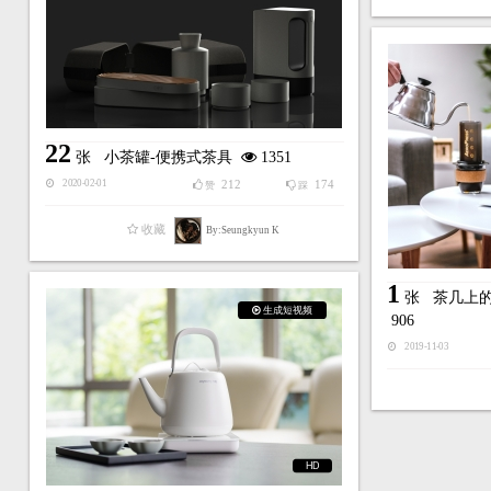
22
张
小茶罐-便携式茶具
1351
212
174
2020-02-01
赞
踩
收藏
By:Seungkyun K
1
张
茶几上的M
生成短视频
906
2019-11-03
HD