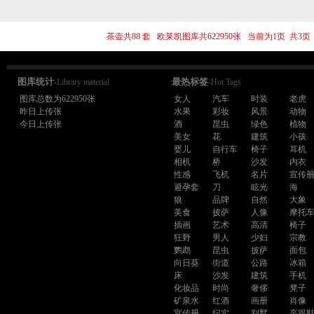
茶壶共88 套 欧莱凯图库共622950张 当前为1页 共
图库统计
最热标签
-Library material
-Hot Tags
图库总数为622950张
女人
汽车
时装
老虎
昨日上传张
水果
彩妆
风景
动物
今日上传张
酒
昆虫
绿色
植物
美女
花
建筑
小孩
婴儿
自行车
椅子
耳机
相机
桥
沙发
内衣
性感
飞机
名片
宣传
避孕套
刀
眩光
海
狼
品牌
自然
大象
美食
披萨
人像
摩托
插画
艺术
高清
椅子
狂野
男人
少妇
宗教
鹦鹉
昆虫
披萨
面包
向日葵
街道
公路
冰箱
床
沙发
建筑
手机
化妆品
时尚
奢侈
凳子
矿泉水
红酒
画册
肖像
宣传册
纪实
别墅
高跟