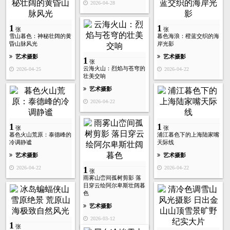
2026-04-28
1
1
张
张
雪山暮色：神秘壮阔的黄
暮色海浪：橙蓝交织的海
昏山脉风光
岸光影
艺术摄影
艺术摄影
1
张
云海火山：烈焰与苍穹的
2026-04-25
2026-04-22
壮美交响
艺术摄影
2026-04-22
1
1
张
张
暮色火山荒原：泰德峰的
浦江暮色下的上海陆家嘴
冷调静谧
天际线
艺术摄影
艺术摄影
2026-04-22
2026-04-22
1
张
雨雾山峦间孤树剪影 落
日穿云绘阿尔卑斯壮阔暮
色
艺术摄影
2026-03-12
1
张