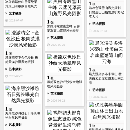
冰岛蝙蝠侠山雪原绝景
1
张
荒原山海极致自然风光
清冷色调雪山风光摄影
日出金山山顶雪景旷野纪
艺术摄影
实大片
2026-07-07
1
张
艺术摄影
黑白冷峻雪山主峰 云雾
笼罩高山荒野风光摄影
2026-07-03
艺术摄影
2026-06-29
1
张
澄澈晴空下金色沙丘 极
简荒漠沙漠风光摄影
1
艺术摄影
张
晨光浸染多洛米蒂山 壮
2026-06-29
1
张
美白云岩崖壁邂逅山间云
极简双色沙丘沙纹大地肌
海
理风光摄影
艺术摄影
艺术摄影
2026-06-26
2026-06-22
1
张
海岸黑沙滩礁石日落长曝
光自然风光摄影
1
艺术摄影
张
优胜美地半圆顶山林日出