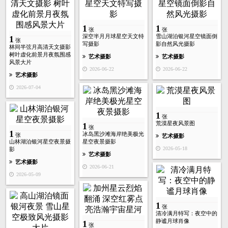
1
1
张
张
深空半月月球星空天文特
雪山湖泊银河星空镜面倒
1
张
写摄影
影自然风光摄影
林间半弦月高清天文摄影
树叶虚化前景月夜氛围感
艺术摄影
艺术摄影
风景大片
2026-06-22
2026-06-22
艺术摄影
2026-07-04
1
张
荒漠星夜风景图
1
张
1
冰岛黑沙滩海岸绝美极光
张
艺术摄影
山林湖泊银河星空夜景摄
星空夜景摄影
2026-05-18
影
艺术摄影
艺术摄影
2026-06-21
2026-05-09
1
张
清冷满月特写：夜空中的
静谧月球肖像
1
张