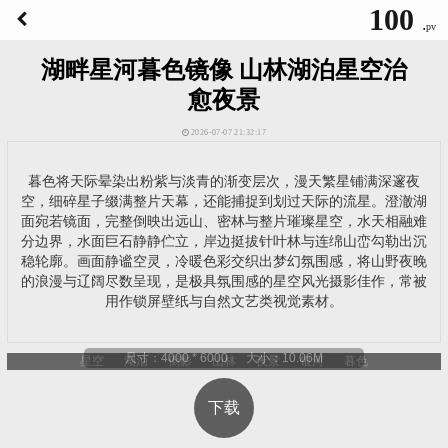
100
.
pv
湖畔星河暮色镜像 山林湖泊星空治
愈夜景
2026-07-07 21:32:17
暮色将天际晕染出粉紫与淡青的渐变层次，漫天繁星铺满深邃夜
空，细碎星子缀满整片天幕，还能捕捉到划过天际的流星。澄澈湖
面宛若镜面，完整倒映出远山、密林与整片璀璨星空，水天相融难
分边界，水面巨石静静伫立，岸边挺拔针叶林与连绵山峦勾勒出沉
稳轮廓。画面静谧空灵，冷暖色彩交织出梦幻氛围感，将山野夜晚
的浪漫与辽阔尽数呈现，是极具氛围感的星空风光摄影佳作，常被
用作锁屏壁纸与自然文艺类视觉素材。
尺寸：4000 * 6000 大小：10.06M
星空
湖泊
倒影
山林
夜景
银河
暮色
下载