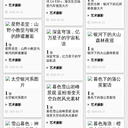
张
河 L6 EM-i - 海滨生活场
星拱古桥：银河下的石拱
艺术摄影
景汽车视觉大片
桥夜摄大片
2026-01-24
艺术摄影
艺术摄影
2026-02-02
2026-01-21
1
张
1
星野圣堂：山野小教堂与
张
1
张
银河的静谧邂逅
银河下的火山森林夜巡
深蓝穹顶，亿万星子的宇
艺术摄影
艺术摄影
宙私语
2026-01-20
2025-11-03
艺术摄影
2026-01-17
1
1
张
张
太空银河系图片
暮色下的蒲公英絮语
艺术摄影
艺术摄影
1
张
暮色雪山岩峰景观 蓝粉
2025-03-17
2026-05-31
渐变天空自然风光素材
艺术摄影