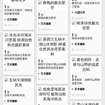
张
极光幻彩 - 渐变流体艺术
1
三联画
张
冰岛夜空北极光：绿粉交
AI源文件
1
织的极昼绮梦
张
夜晚的极光星空
2026-01-27
艺术摄影
艺术摄影
2025-12-11
2025-04-12
1
张
唯美绿色极光背景
艺术摄影
2025-04-08
1
张
冰岛冰河湖冰川景观 暗
调自然风光摄影素材
1
张
新西兰瓦纳卡湖山水倒影
艺术摄影
静谧自然风光背景素材
2026-04-29
艺术摄影
1
张
2026-04-28
暮色稻田：农耕与山野的
温柔交响
艺术摄影
1
张
2026-04-22
瓦纳卡湖倒影风光
艺术摄影