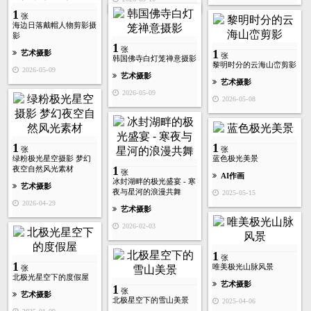
1
张
海边日落戴帽人物剪影摄
影
1
张
1
艺术摄影
张
韩国佛寺白灯笼禅意摄影
黎明时分的云海山峦剪影
2026-05-09
艺术摄影
艺术摄影
2026-05-09
2026-05-08
1
1
张
张
绿粉极光星空摄影 梦幻
蓝色极光美景
1
夜空自然风光素材
张
AI作画
冰封湖畔的极光盛宴 - 寒
艺术摄影
夜与星河的浪漫共舞
2025-05-15
2026-04-29
艺术摄影
2026-02-03
1
张
1
唯美极光山脉风景
张
北极光星空下的度假屋
艺术摄影
1
张
艺术摄影
北极星空下的雪山美景
2025-04-06