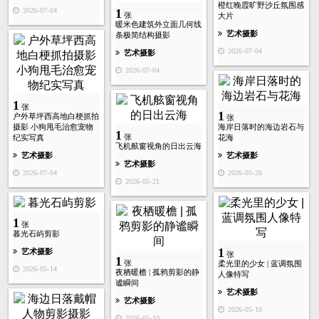
橙红晚霞旷野沙丘氛围感
2026-07-04
1
张
大片
暖米色建筑外立面几何线
艺术摄影
条极简结构摄影
2026-07-04
艺术摄影
2026-07-04
1
张
1
户外草坪西高地白梗抓拍
张
摄影 小狗甩毛治愈宠物
海岸日落时的海边岩石与
1
张
纪实写真
花海
飞机舷窗视角的日出云海
艺术摄影
艺术摄影
艺术摄影
2026-07-04
2026-05-26
2026-05-21
1
张
暮光石屿剪影
1
艺术摄影
张
1
张
柔光里的少女 | 蓝调氛围
2026-05-14
夜栖暖檐 | 孤鸦剪影的静
人像特写
谧瞬间
艺术摄影
艺术摄影
2026-05-10
2026-05-10