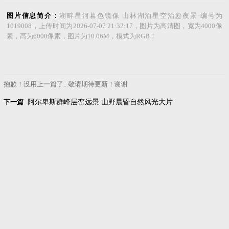
图片信息简介：
湖畔星河暮色镜像 山林湖泊星空治愈夜景·编号为
1019008，上传时间为2026-07-07 21:32:17，图片为高清图，宽为4000像
素，高为6000像素，图片为10.06M，模式为RGB！
抱歉！没用上一篇了...敬请期待更新！谢谢
下一篇
阿尔卑斯群峰层峦远景 山野晨昏自然风光大片