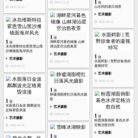
1
2025-12-26
张
山水间的落日湖景
2025-10-15
艺术摄影
2025-08-22
1
张
1
湖畔星河暮色镜像 山林
张
冰岛维斯特拉霍恩雪山黑
湖泊星空治愈夜景
沙滩镜面海岸风光
艺术摄影
1
张
艺术摄影
水面鳄影 | 荒野掠食者的
2026-07-07
凝视特写
2026-06-22
艺术摄影
2026-05-10
1
张
静谧湖面橙红日落风光摄
影
1
张
水面落日金波 粼粼波光
艺术摄影
定格黄昏浪漫
2026-05-09
1
张
艺术摄影
粉霞湖面倒影 暮色水岸
定格治愈自然
2026-04-05
艺术摄影
1
张