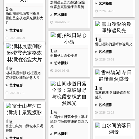
加州星云烈焰翻涌 深空
艺术摄影
红雾点亮浩瀚宇宙星河
1
张
2026-04-26
高山湖泊镜面银河夜景
艺术摄影
雪山星空极致风光摄影大
2026-03-12
片
艺术摄影
2026-06-29
1
张
雪山湖影的晨晖静谧风光
1
张
艺术摄影
俯拍秋日湖心小岛
2026-05-31
艺术摄影
1
张
2026-05-08
湖林晨霞倒影 粉橙霞光
定格森林湖泊治愈大片
艺术摄影
1
张
雪林镜湖 冬日静谧自然
2026-03-31
盛景
艺术摄影
1
2026-02-26
张
山间步道日落全景：草坡
1
绿野与晚霞交织的自然风
张
富士山与河口湖城市景观
光
摄影
艺术摄影
艺术摄影