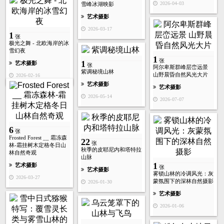
2026-04-03
雪峰冰湖映影
艺术摄影
2026-03-17
1
张
极光之舞 - 北欧海岸的冰
雪幻夜
1
张
1
艺术摄影
张
阿尔卑斯群峰层峦远景
紫调秘境山林
山野晨昏自然风光大片
2026-02-16
艺术摄影
艺术摄影
2026-05-14
2026-07-07
6
张
Frosted Forest __ 霜冻森
22
张
林-霜挂树木定格冬日山
秋季的皮耶尼内和塔特拉
林自然奇观
山脉
1
艺术摄影
张
艺术摄影
雾锁山林的冷调风光：灰
2026-03-27
蒙氛围下的深林自然摄影
2026-01-30
艺术摄影
2026-01-06