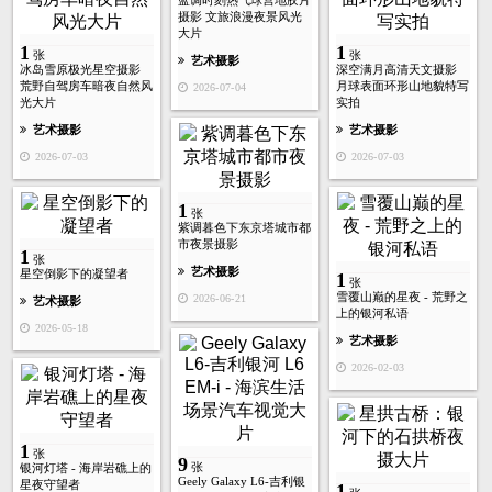
蓝调时刻热气球营地胶片
摄影 文旅浪漫夜景风光
大片
1
1
张
张
艺术摄影
冰岛雪原极光星空摄影
深空满月高清天文摄影
荒野自驾房车暗夜自然风
月球表面环形山地貌特写
2026-07-04
光大片
实拍
艺术摄影
艺术摄影
2026-07-03
2026-07-03
1
张
紫调暮色下东京塔城市都
市夜景摄影
1
张
艺术摄影
星空倒影下的凝望者
1
张
雪覆山巅的星夜 - 荒野之
2026-06-21
艺术摄影
上的银河私语
2026-05-18
艺术摄影
2026-02-03
1
张
9
张
银河灯塔 - 海岸岩礁上的
Geely Galaxy L6-吉利银
星夜守望者
1