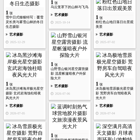
1
张
乌云笼罩下的山林与飞鸟
1
张
艺术摄影
1
雪中日式猕猴特写：覆雪
张
灵长类与雾雪山林的冬日
粉红色山地日落日出景观
2025-10-14
生态摄影
美景
艺术摄影
艺术摄影
2025-12-29
2025-07-02
1
张
山野雪山银河星空露营摄
影 流星帐篷暗夜户外探
险大片
1
1
张
张
艺术摄影
冰岛黑沙滩海岸极光星空
冰岛极地雪原极光星空摄
摄影 玄武岩海蚀柱暗夜
影 荒野房车自驾暗夜风
2026-07-06
风光大片
光大片
艺术摄影
艺术摄影
2026-07-05
2026-07-04
1
张