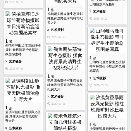
2026-06-22
山地自然风光摄影
1
张
艺术摄影
褐鹈鹕头部肖像生态摄影
纯色背景野生海鸟特写纪
2026-06-22
实大片
艺术摄影
2026-07-07
1
张
俯拍草坪旧足球雏菊静物
摄影 春日清新治愈运动
氛围感素材
1
张
艺术摄影
山间雌马鹿肖像生态摄影
带耳标野生小鹿治愈氛围
2026-07-06
感写真
1
张
艺术摄影
鹗鱼鹰头部特写生态摄影
猛禽浅背景高清野生鸟类
2026-07-05
纪实大片
艺术摄影
2026-07-05
1
张
蓝调时刻山脉剪影风光摄
影 渐变天际极简治愈旷
野大片
1
张
艺术摄影
沙漠黄昏暴雨云风光摄影