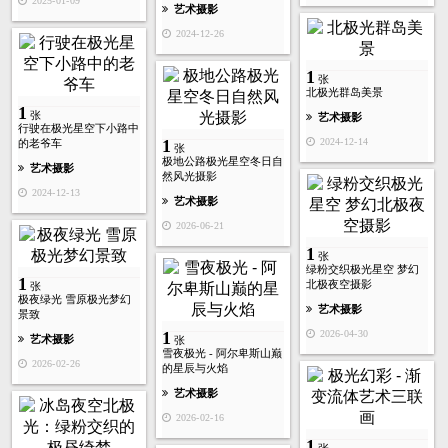
2025-01-09
艺术摄影
2024-12-26
1
张
北极光群岛美景
1
张
艺术摄影
行驶在极光星空下小路中
2024-12-14
1
的老爷车
张
极地公路极光星空冬日自
艺术摄影
然风光摄影
2024-12-13
艺术摄影
2026-06-21
1
张
绿粉交织极光星空 梦幻
1
北极夜空摄影
张
极夜绿光 雪原极光梦幻
艺术摄影
景致
2026-04-30
1
艺术摄影
张
雪夜极光 - 阿尔卑斯山巅
2026-02-26
的星辰与火焰
艺术摄影
2026-02-16
1