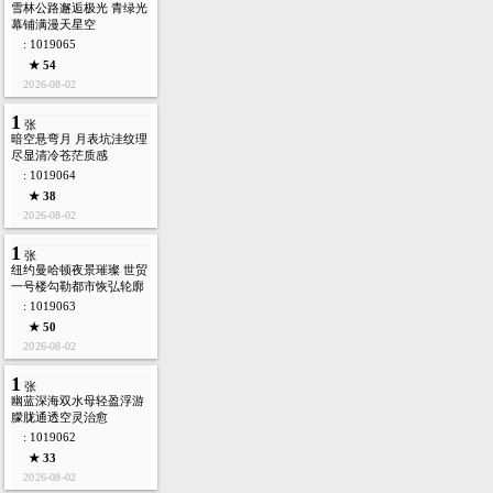
雪林公路邂逅极光 青绿光
幕铺满漫天星空
: 1019065
★ 54
2026-08-02
1
张
暗空悬弯月 月表坑洼纹理
尽显清冷苍茫质感
: 1019064
★ 38
2026-08-02
1
张
纽约曼哈顿夜景璀璨 世贸
一号楼勾勒都市恢弘轮廓
: 1019063
★ 50
2026-08-02
1
张
幽蓝深海双水母轻盈浮游
朦胧通透空灵治愈
: 1019062
★ 33
2026-08-02