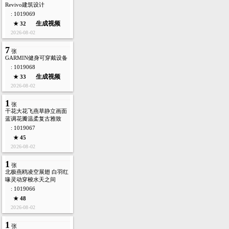
Revivo建筑设计
: 1019069
生成视频
★ 32
2026-08-02
7
张
GARMIN健身可穿戴设备
: 1019068
生成视频
★ 33
2026-08-02
1
张
干花大花飞燕草静立画面
蓝调花瓣温柔复古雅致
: 1019067
★ 45
2026-08-02
1
张
北极燕鸥凌空展翅 白羽红
喙灵动穿梭水天之间
: 1019066
★ 48
2026-08-02
1
张