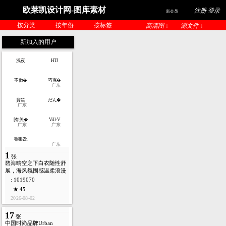
欧莱凯设计网-图库素材
注册 登录
新会员
按分类
按年份
按标签
高清图 ↓
源文件 ↓
新加入的用户
浅夜
HTJ
不做�
巧克�
广东
貟笙
だん�
广东
[有关�
Vill-V
广东
广东
张張Zh
广东
1
张
碧海晴空之下白衣随性舒
展，海风氛围感温柔浪漫
: 1019070
★ 45
2026-08-02
17
张
中国时尚品牌Urban