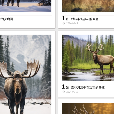
1
中的驼鹿图
张
对峙准备战斗的麋鹿
2024-08-11
1
张
森林河流中在观望的麋鹿
2024-06-18