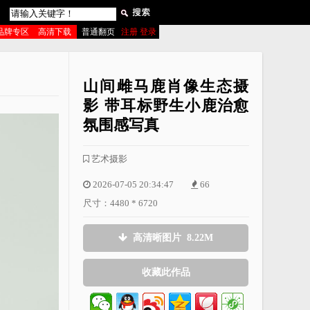
品牌专区
高清下载
普通翻页
注册 登录
山间雌马鹿肖像生态摄
影 带耳标野生小鹿治愈
氛围感写真
艺术摄影
2026-07-05 20:34:47
66
尺寸：4480 * 6720
高清晰图片 8.22M
收藏此作品