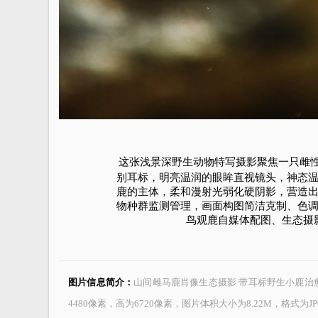
这张浅景深野生动物特写摄影聚焦一只雌性
别耳标，明亮温润的眼眸直视镜头，神态
鹿的主体，柔和漫射光弱化硬阴影，营造
物种群监测管理，画面构图简洁克制、色
鸟观鹿自媒体配图、生态摄
图片信息简介：
山间雌马鹿肖像生态摄影 带耳标野生小鹿治愈氛围感
4480像素，高为6720像素，图片体积大小为8.22M，格式为J