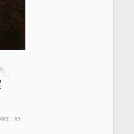
识
出
* 6720
动
观
为高清图，宽为