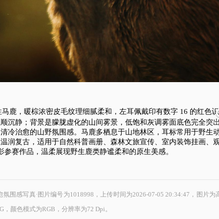
马鹿，暖棕浓密皮毛纹理细腻柔和，左耳佩戴印有数字 16 的红色
温顺沉静；背景是朦胧虚化的山间雾景，低饱和灰调雾面底色完全突
4480 
出清冷治愈的山野氛围感。马鹿多栖息于山地林区，耳标常用于野生
调温润复古，适用于自然科普画册、森林文旅宣传、室内装饰挂画、
影参赛作品，温柔展现野生鹿类静谧柔和的原生美感。
写真·图片编号为1018998，上传时间为2026-07-05 20:34:47，图片
PG，颜色模式为RGB，分辨率为72 Dpi。