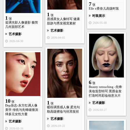
7
张
Elle x香奈儿高级时装
1
张
时装展示
1
张
质感美女人像特写 健康
蓝调光影人像摄影 极简
2026-05-08
肌肤与秀发视觉素材
几何面部艺术
艺术摄影
艺术摄影
2026-04-05
2026-04-30
6
张
Beauty retouching -先锋
美妆造型特写 黑唇金发
打造时尚彩妆创意大片
10
张
1
艺术摄影
张
Đẹp杂志-东方红调人像
暖棕调质感人像 柔光勾
美学 传统与先锋碰撞演
2026-03-27
勒高级裸妆与丝滑发丝
绎多元女性力量
艺术摄影
艺术摄影
2026-03-22
2026-03-16