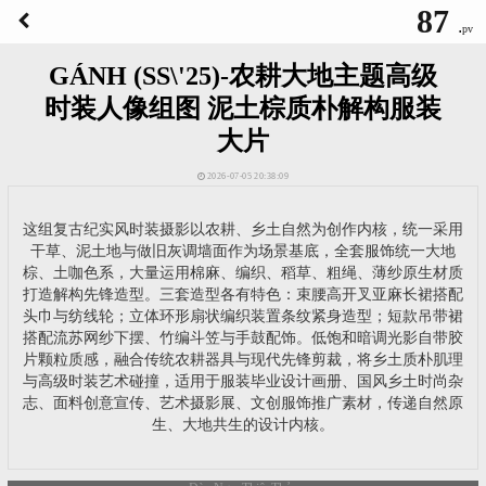
87
.
pv
GÁNH (SS\'25)-农耕大地主题高级
时装人像组图 泥土棕质朴解构服装
大片
2026-07-05 20:38:09
这组复古纪实风时装摄影以农耕、乡土自然为创作内核，统一采用
干草、泥土地与做旧灰调墙面作为场景基底，全套服饰统一大地
棕、土咖色系，大量运用棉麻、编织、稻草、粗绳、薄纱原生材质
打造解构先锋造型。三套造型各有特色：束腰高开叉亚麻长裙搭配
头巾与纺线轮；立体环形扇状编织装置条纹紧身造型；短款吊带裙
搭配流苏网纱下摆、竹编斗笠与手鼓配饰。低饱和暗调光影自带胶
片颗粒质感，融合传统农耕器具与现代先锋剪裁，将乡土质朴肌理
与高级时装艺术碰撞，适用于服装毕业设计画册、国风乡土时尚杂
志、面料创意宣传、艺术摄影展、文创服饰推广素材，传递自然原
生、大地共生的设计内核。