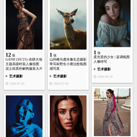
1
张
12
1
张
张
柔光里的少女 | 蓝调氛围
GÁNH (SS\'25)-农耕大地
山间雌马鹿肖像生态摄影
人像特写
主题高级时装人像组图
带耳标野生小鹿治愈氛围
泥土棕质朴解构服装大片
感写真
艺术摄影
艺术摄影
艺术摄影
2026-05-10
2026-07-05
2026-07-05