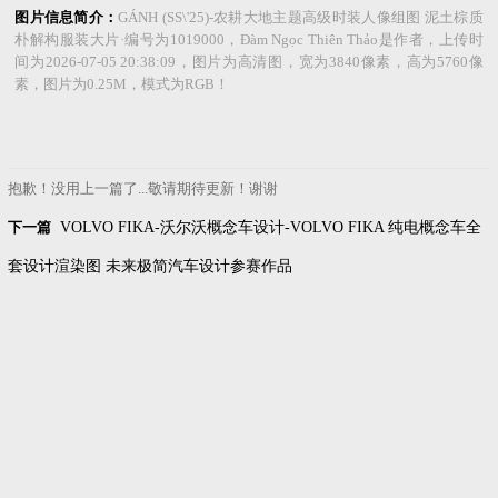
图片信息简介：
GÁNH (SS\'25)-农耕大地主题高级时装人像组图 泥土棕质
朴解构服装大片·编号为1019000，Đàm Ngọc Thiên Thảo是作者，上传时
间为2026-07-05 20:38:09，图片为高清图，宽为3840像素，高为5760像
素，图片为0.25M，模式为RGB！
抱歉！没用上一篇了...敬请期待更新！谢谢
下一篇
VOLVO FIKA-沃尔沃概念车设计-VOLVO FIKA 纯电概念车全
套设计渲染图 未来极简汽车设计参赛作品