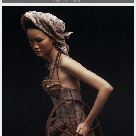
ĐàmNgọcThiênThảo