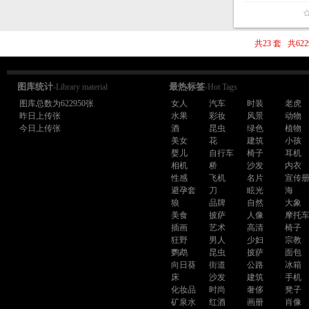
共23 套 共6
图库统计
最热标签
-Library material
-Hot Tags
图库总数为622950张
女人
汽车
时装
老虎
昨日上传张
水果
彩妆
风景
动物
今日上传张
酒
昆虫
绿色
植物
美女
花
建筑
小孩
婴儿
自行车
椅子
耳机
相机
桥
沙发
内衣
性感
飞机
名片
宣传
避孕套
刀
眩光
海
狼
品牌
自然
大象
美食
披萨
人像
摩托
插画
艺术
高清
椅子
狂野
男人
少妇
宗教
鹦鹉
昆虫
披萨
面包
向日葵
街道
公路
冰箱
床
沙发
建筑
手机
化妆品
时尚
奢侈
凳子
矿泉水
红酒
画册
肖像