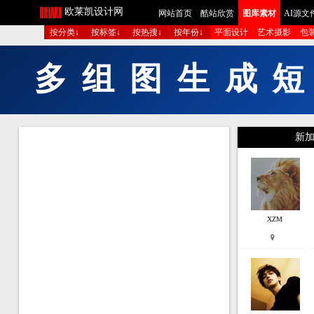
欧莱凯设计网
网站首页
酷站欣赏
图库素材
AI源文
按分类↓
按标签↓
按热搜↓
按年份↓
平面设计
艺术摄影
包
多
组
图
生
成
短
新加
XZM