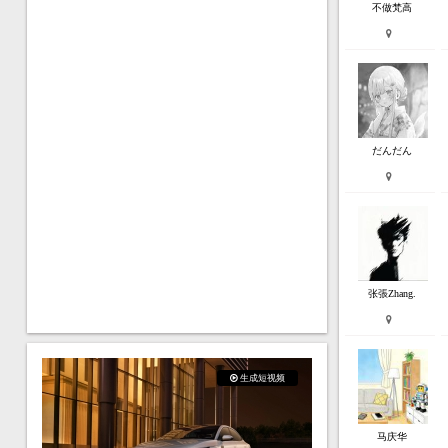
不做梵高
だんだん
张張Zhang.
生成短视频
马庆华