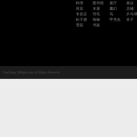
料理
图书馆
展厅
展台
荷花
木屋
魔幻
店铺
专卖店
羽毛
鸟
乒乓
松子酒
辣椒
甲壳虫
夹子
雪茄
书架
NanChang 2008php.com All Rights Reserved.