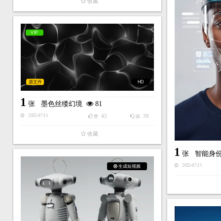
收藏
VIP
源文件
HD
1
张
墨色丝缕幻境
81
45
39
2025-07-11
赞
踩
收藏
1
张
智能身
2025-07-11
生成短视频