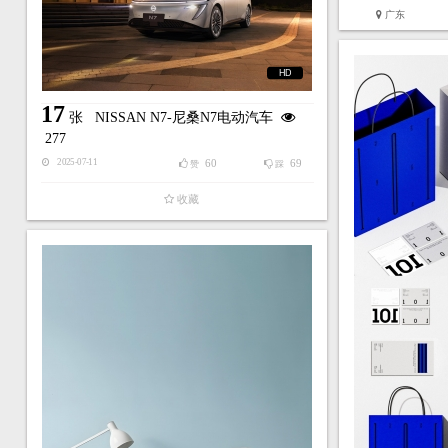
广东
HD
17
张
NISSAN N7-尼桑N7电动汽车
277
60
69
2025-07-11
赞
踩
收藏