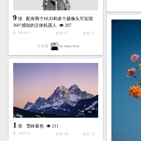
9
张
配有两个HUD和多个摄像头可实现
360°感知的立体机器人
207
67
77
2025-07-11
赞
踩
收藏
By:Shaun Welle
HD
1
张
雪岭暮色
211
69
72
2025-07-11
赞
踩