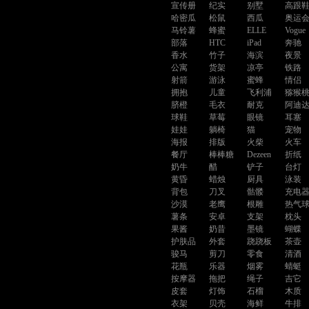
宣传册
纪实
别墅
高跟
哈密瓜
松鼠
西瓜
奥运
马铃薯
蜂蜜
ELLE
Vogue
部落
HTC
iPad
奔驰
香水
竹子
海滨
夜景
公寓
货架
凉亭
铁路
射箭
游泳
蜜蜂
情侣
拥抱
儿童
飞利浦
猕猴
脐橙
毛衣
耐克
阿迪
球鞋
草莓
眼镜
耳塞
娃娃
躺椅
猫
宠物
海报
排版
火柴
火车
餐厅
棒棒糖
Dezeen
折纸
奶牛
醋
铲子
台灯
黄昏
蜡烛
厨具
泳装
背包
刀叉
骷髅
充电
沙漠
老鹰
根雕
热气
薯条
安卓
支架
枕头
果酱
奶昔
墨镜
蝴蝶
护肤品
外套
跷跷板
茶壶
骏马
剪刀
零食
清酒
花瓶
乐器
烟雾
蜻蜓
按摩器
拖把
绳子
吉它
皮套
灯饰
石榴
木质
衣架
贝壳
海鲜
牛排