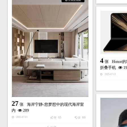
4
张
Honor
折叠手机
19
2025-07-11
27
张
海岸宁静-您梦想中的现代海岸室
内
289
65
66
2025-07-11
赞
踩