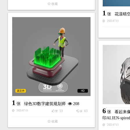
收藏
1
张
花漾晴空
2025-07-11
源文件
HD
1
张
绿色3D数字建筑规划师
208
6
53
63
2025-07-11
赞
踩
张
看起来像
印ALIEN-spir
收藏
2025-07-11