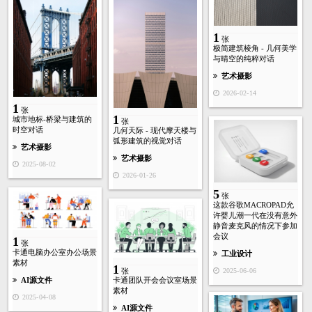
1
张
极简建筑棱角 - 几何美学
与晴空的纯粹对话
艺术摄影
2026-02-14
1
张
1
城市地标-桥梁与建筑的
张
时空对话
几何天际 - 现代摩天楼与
弧形建筑的视觉对话
艺术摄影
艺术摄影
2025-08-02
2026-01-26
5
张
这款谷歌MACROPAD允
许婴儿潮一代在没有意外
静音麦克风的情况下参加
会议
1
张
卡通电脑办公室办公场景
工业设计
素材
1
张
2025-06-06
AI源文件
卡通团队开会会议室场景
素材
2025-04-08
AI源文件