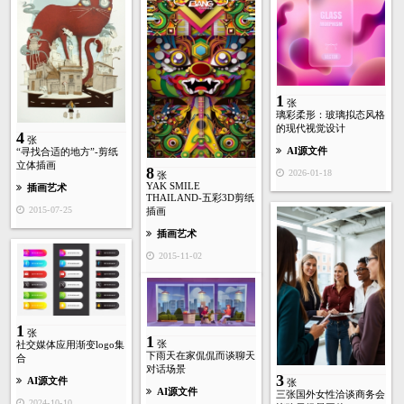
1
张
璃彩柔形：玻璃拟态风格
的现代视觉设计
4
张
AI源文件
“寻找合适的地方”-剪纸
立体插画
8
2026-01-18
张
YAK SMILE
插画艺术
THAILAND-五彩3D剪纸
2015-07-25
插画
插画艺术
2015-11-02
1
张
1
张
社交媒体应用渐变logo集
下雨天在家侃侃而谈聊天
合
对话场景
3
AI源文件
张
AI源文件
三张国外女性洽谈商务会
2024-10-10