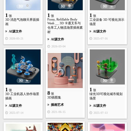
1
1
1
张
张
张
Fussy, Refillable Body
3D 消息气泡聊天界面插
工业设备 3D 可视化演示
Wash __ 3D 卡通叉车与
画
场景
仓库工人物流场景插画素
AI源文件
AI源文件
材
2026-05-21
2025-07-16
AI源文件
2026-03-04
1
1
张
张
8
张
3D 工业机器人协作场景
绿光3D可视化城市规划
3D插图集
插画
场景
插画艺术
AI源文件
AI源文件
2021-06-15
2025-07-14
2025-07-13