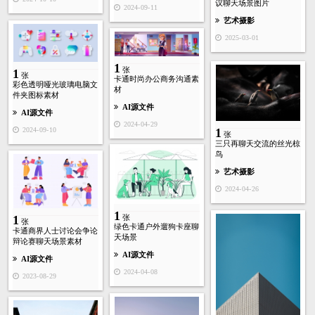
议聊天场景图片
2024-09-11
艺术摄影
2025-03-01
1
张
1
张
卡通时尚办公商务沟通素
彩色透明哑光玻璃电脑文
材
件夹图标素材
AI源文件
AI源文件
2024-04-29
1
2024-09-10
张
三只再聊天交流的丝光椋
鸟
艺术摄影
2024-04-26
1
1
张
张
绿色卡通户外遛狗卡座聊
卡通商界人士讨论会争论
天场景
辩论赛聊天场景素材
AI源文件
AI源文件
2024-04-08
2023-08-29