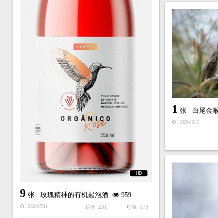
1
张
白尾金
2020-06-13
HD
9
张
玫瑰精神的有机起泡酒
959
231
173
2020-07-01
赞
踩