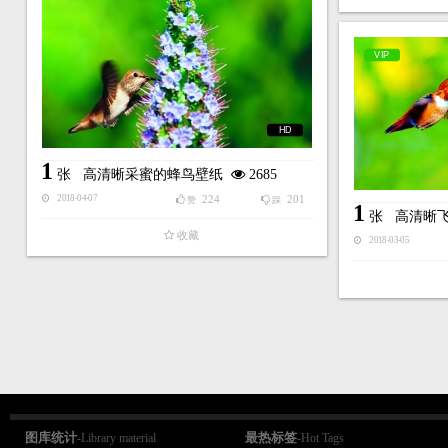
VIP
HD
1
张
高清晰采蜜的蜂鸟壁纸
2685
224
201
2018-04-07
赞
踩
1
张
高清晰
收藏
2018-03-05
图库统计
最热标签
-Library material
-Hot Tags