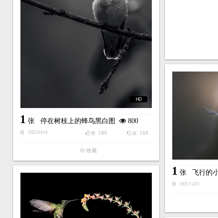
HD
1
张
停在树枝上的蜂鸟黑白图
800
189
168
2022-04-18
赞
踩
收藏
1
张
飞行的
2021-12-31