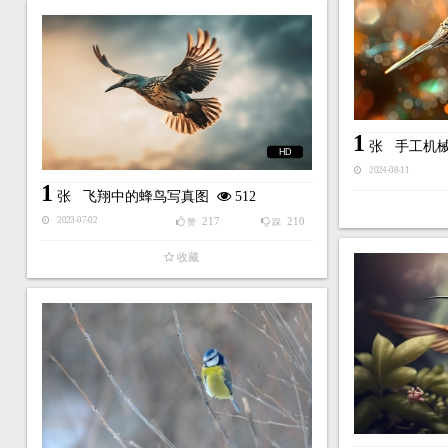
1
张
手工机
HD
2024-08-11
1
张
飞翔中的蜂鸟写真图
512
217
210
2023-07-02
赞
踩
收藏