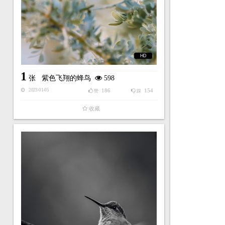
HD
1
张
紫色飞翔的蜂鸟
598
186
154
2023-01-05
赞
踩
收藏