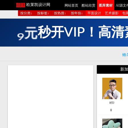
欧莱凯设计网
网站首页
酷站欣赏
图库素材
AI源文
按分类↓
按标签↓
按热搜↓
按年份↓
平面设计
艺术摄影
包
多
组
图
生
成
短
蜂
新加
HTJ