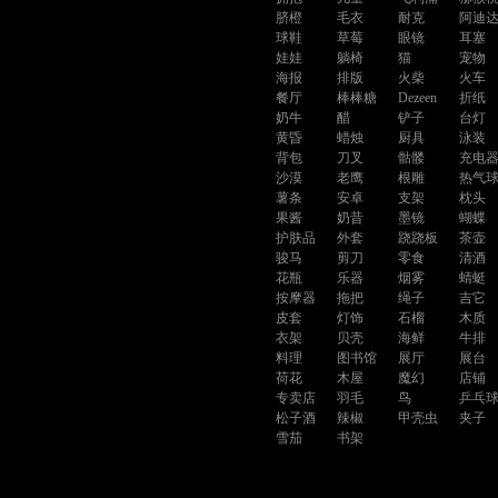
脐橙
毛衣
耐克
阿迪
球鞋
草莓
眼镜
耳塞
娃娃
躺椅
猫
宠物
海报
排版
火柴
火车
餐厅
棒棒糖
Dezeen
折纸
奶牛
醋
铲子
台灯
黄昏
蜡烛
厨具
泳装
背包
刀叉
骷髅
充电
沙漠
老鹰
根雕
热气
薯条
安卓
支架
枕头
果酱
奶昔
墨镜
蝴蝶
护肤品
外套
跷跷板
茶壶
骏马
剪刀
零食
清酒
花瓶
乐器
烟雾
蜻蜓
按摩器
拖把
绳子
吉它
皮套
灯饰
石榴
木质
衣架
贝壳
海鲜
牛排
料理
图书馆
展厅
展台
荷花
木屋
魔幻
店铺
专卖店
羽毛
鸟
乒乓
松子酒
辣椒
甲壳虫
夹子
雪茄
书架