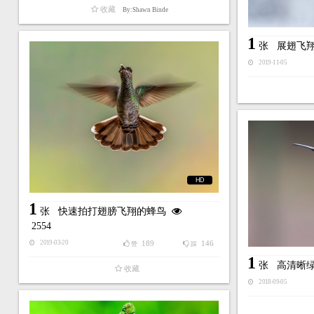
收藏
By:Shawn Binde
1
张
展翅飞
2019-11-05
HD
1
张
快速拍打翅膀飞翔的蜂鸟
2554
189
146
2019-03-20
赞
踩
1
张
高清晰
收藏
2018-09-05