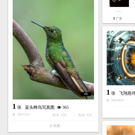
……
广东
1
张
飞翔悬
HD
2024-09-04
1
张
蓝头蜂鸟写真图
365
120
132
2024-12-26
赞
踩
收藏