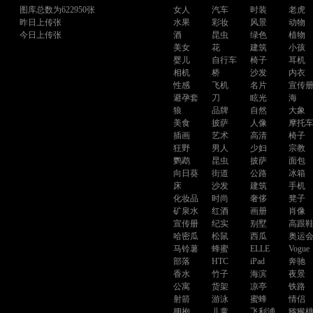
图库总数为622950张
女人
汽车
时装
老虎
昨日上传张
水果
彩妆
风景
动物
今日上传张
酒
昆虫
绿色
植物
美女
花
建筑
小孩
婴儿
自行车
椅子
耳机
相机
桥
沙发
内衣
性感
飞机
名片
宣传
避孕套
刀
眩光
海
狼
品牌
自然
大象
美食
披萨
人像
摩托
插画
艺术
高清
椅子
狂野
男人
少妇
宗教
鹦鹉
昆虫
披萨
面包
向日葵
街道
公路
冰箱
床
沙发
建筑
手机
化妆品
时尚
奢侈
凳子
矿泉水
红酒
画册
肖像
宣传册
纪实
别墅
高跟
哈密瓜
松鼠
西瓜
奥运
马铃薯
蜂蜜
ELLE
Vogue
部落
HTC
iPad
奔驰
香水
竹子
海滨
夜景
公寓
货架
凉亭
铁路
射箭
游泳
蜜蜂
情侣
拥抱
儿童
飞利浦
猕猴