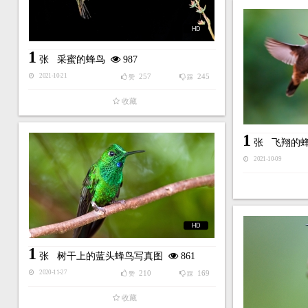
HD
1
张
采蜜的蜂鸟
987
257
245
2021-10-21
赞
踩
收藏
1
张
飞翔的
2021-10-09
HD
1
张
树干上的蓝头蜂鸟写真图
861
210
169
2020-11-27
赞
踩
收藏