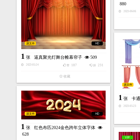
880
2023-06-06
源文件
HD
1
张
逼真聚光灯舞台帷幕帘子
509
187
231
2023-05-24
赞
踩
收藏
源文件
1
张
卡
2023-05-23
源文件
HD
1
张
红色布匹2024金色跨年立体字体
628
VIP