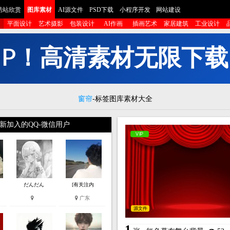
酷站欣赏
图库素材
AI源文件
PSD下载
小程序开发
网站建设
平面设计
艺术摄影
包装设计
AI作画
插画艺术
家居建筑
工业设计
I
P
！
高
清
素
材
无
限
下
载
窗帘
-标签图库素材大全
新加入的QQ-微信用户
VIP
だんだん
[有关注内
广东
源文件
1