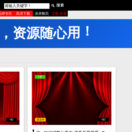
品牌专区
高清下载
滚屏翻页
注册 登录
，
资
源
随
心
用
！
VIP
HD
源文件
HD
1