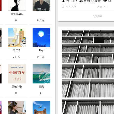
张
红色幕布舞台背景
53
21
2026-05-08
赞
张張Zhang.
收藏
广东
马庆华
Ray
广东
广东
正晌午说
三思