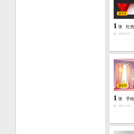
源文件
1
张
红
2024-03-22
源文件
1
张
手
2023-12-20