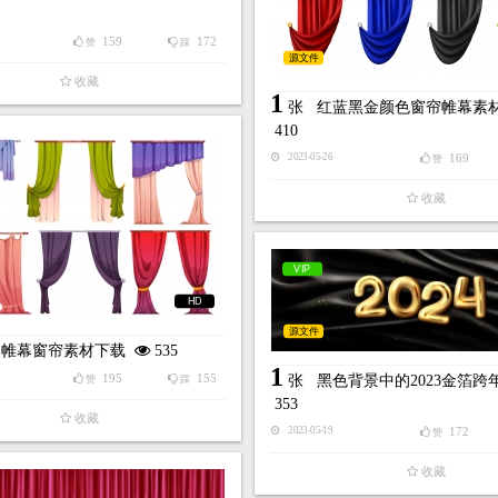
159
172
赞
踩
源文件
收藏
1
张
红蓝黑金颜色窗帘帷幕素
410
169
2023-05-26
赞
收藏
VIP
HD
源文件
通帷幕窗帘素材下载
535
1
195
155
张
黑色背景中的2023金箔跨
赞
踩
353
收藏
172
2023-05-19
赞
收藏