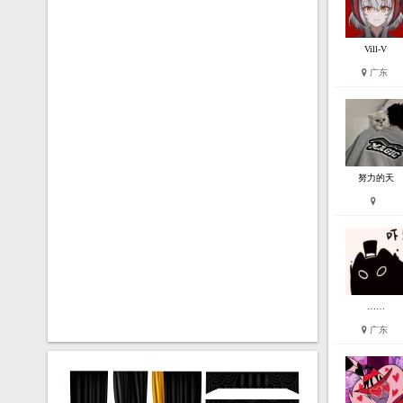
Vill-V
广东
努力的天
……
广东