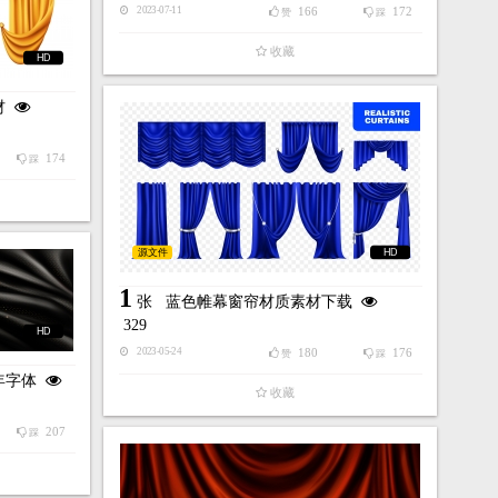
166
172
2023-07-11
赞
踩
收藏
HD
材
174
踩
源文件
HD
1
张
蓝色帷幕窗帘材质素材下载
329
HD
180
176
2023-05-24
赞
踩
年字体
收藏
207
踩