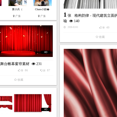
黄小兵（
Chaos小剧�
1
张
格构韵律 - 现代建筑立面
广东
广东
喻
140
49
2026-02-01
赞
收藏
HD
色舞台帷幕窗帘素材
231
86
87
赞
踩
收藏
HD