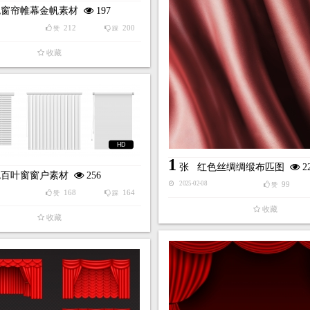
色窗帘帷幕金帆素材
197
212
200
赞
踩
收藏
HD
1
张
红色丝绸绸缎布匹图
2
色百叶窗窗户素材
256
99
2025-02-08
赞
168
164
赞
踩
收藏
收藏