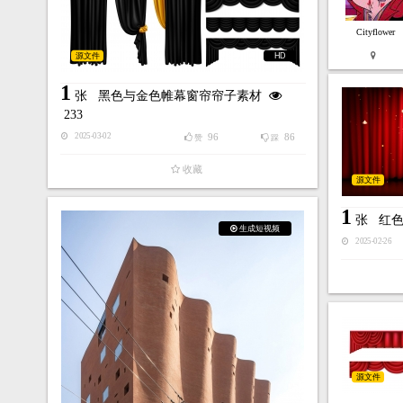
Cityflower
源文件
HD
1
张
黑色与金色帷幕窗帘帘子素材
233
96
86
2025-03-02
赞
踩
收藏
源文件
1
张
红
生成短视频
2025-02-26
源文件