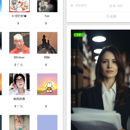
205
2024-08-23
赞
A~但行好�
Sun
收藏
VIP
☮Echose
阿标
广东
南风轻拂
广东