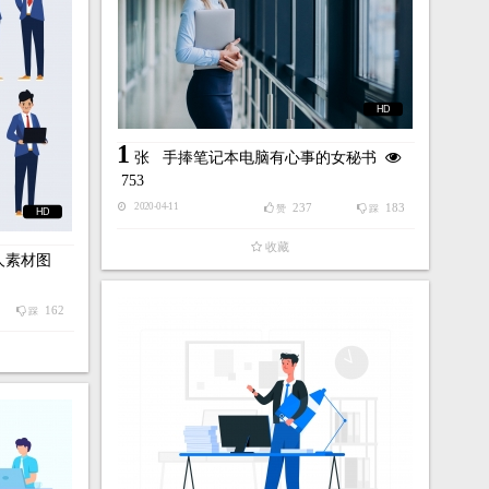
HD
1
张
手捧笔记本电脑有心事的女秘书
753
237
183
2020-04-11
赞
踩
HD
收藏
人素材图
162
踩