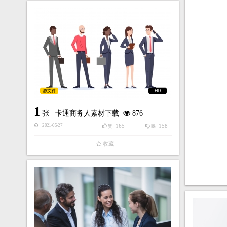
源文件
HD
1
张
卡通商务人素材下载
876
165
158
2021-05-27
赞
踩
收藏