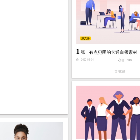
源文件
1
张
有点犯困的卡通白领素材
208
2022-03-04
赞
收藏