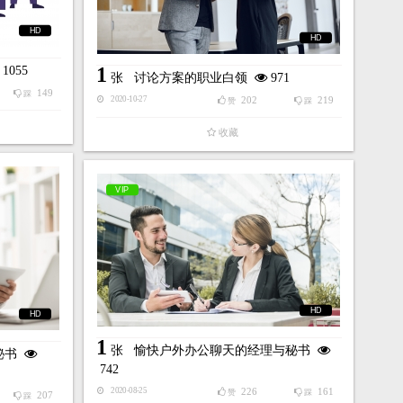
HD
HD
1
1055
张
讨论方案的职业白领
971
149
踩
202
219
2020-10-27
赞
踩
收藏
VIP
HD
HD
1
张
愉快户外办公聊天的经理与秘书
秘书
742
226
161
2020-08-25
赞
踩
207
踩