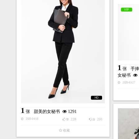
VIP
1
张
手
女秘书
2020-03-27
HD
1
张
甜美的女秘书
1291
228
201
2020-04-18
赞
踩
收藏