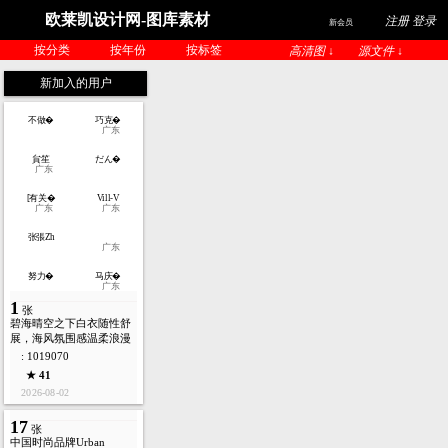
欧莱凯设计网-图库素材
注册 登录
新会员
按分类
按年份
按标签
高清图 ↓
源文件 ↓
新加入的用户
不做�
巧克�
广东
貟笙
だん�
广东
[有关�
Vill-V
广东
广东
张張Zh
广东
努力�
马庆�
广东
1
张
碧海晴空之下白衣随性舒
展，海风氛围感温柔浪漫
: 1019070
★ 41
2026-08-02
17
张
中国时尚品牌Urban