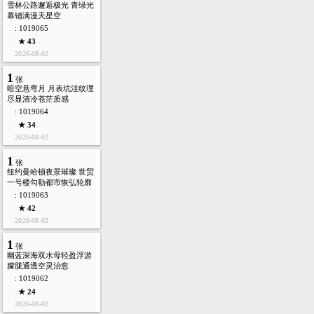
雪林公路邂逅极光 青绿光
幕铺满漫天星空
: 1019065
★ 43
2026-08-02
1
张
暗空悬弯月 月表坑洼纹理
尽显清冷苍茫质感
: 1019064
★ 34
2026-08-02
1
张
纽约曼哈顿夜景璀璨 世贸
一号楼勾勒都市恢弘轮廓
: 1019063
★ 42
2026-08-02
1
张
幽蓝深海双水母轻盈浮游
朦胧通透空灵治愈
: 1019062
★ 24
2026-08-02