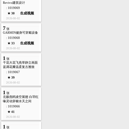
Revivo建筑设计
: 1019069
生成视频
★ 30
2026-08-02
7
张
GARMIN健身可穿戴设备
: 1019068
生成视频
★ 33
2026-08-02
1
张
干花大花飞燕草静立画面
蓝调花瓣温柔复古雅致
: 1019067
★ 39
2026-08-02
1
张
北极燕鸥凌空展翅 白羽红
喙灵动穿梭水天之间
: 1019066
★ 41
2026-08-02
1
张