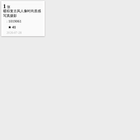
1
张
暖棕复古风人像时尚质感
写真摄影
: 1019061
★ 41
2026-07-28