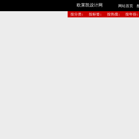
欧莱凯设计网
网站首页
按分类↓
按标签↓
按热搜↓
按年份↓