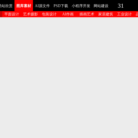
31
酷站欣赏
图库素材
AI源文件
PSD下载
小程序开发
网站建设
平面设计
艺术摄影
包装设计
AI作画
插画艺术
家居建筑
工业设计