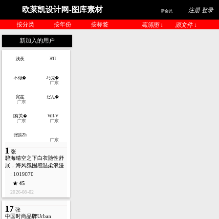
欧莱凯设计网-图库素材
注册 登录
新会员
按分类
按年份
按标签
高清图 ↓
源文件 ↓
新加入的用户
浅夜
HTJ
不做�
巧克�
广东
貟笙
だん�
广东
[有关�
Vill-V
广东
广东
张張Zh
广东
1
张
碧海晴空之下白衣随性舒
展，海风氛围感温柔浪漫
: 1019070
★ 45
2026-08-02
17
张
中国时尚品牌Urban