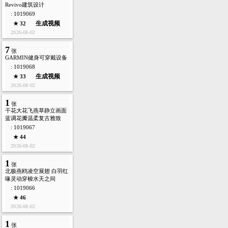
Revivo建筑设计
: 1019069
生成视频
★ 32
2026-08-02
7
张
GARMIN健身可穿戴设备
: 1019068
生成视频
★ 33
2026-08-02
1
张
干花大花飞燕草静立画面
蓝调花瓣温柔复古雅致
: 1019067
★ 44
2026-08-02
1
张
北极燕鸥凌空展翅 白羽红
喙灵动穿梭水天之间
: 1019066
★ 46
2026-08-02
1
张