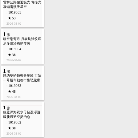
雪林公路邂逅极光 青绿光
幕铺满漫天星空
: 1019065
★ 53
2026-08-02
1
张
暗空悬弯月 月表坑洼纹理
尽显清冷苍茫质感
: 1019064
★ 38
2026-08-02
1
张
纽约曼哈顿夜景璀璨 世贸
一号楼勾勒都市恢弘轮廓
: 1019063
★ 48
2026-08-02
1
张
幽蓝深海双水母轻盈浮游
朦胧通透空灵治愈
: 1019062
★ 30
2026-08-02