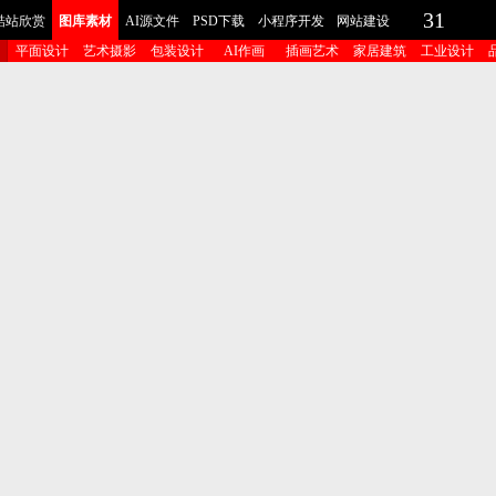
31
酷站欣赏
图库素材
AI源文件
PSD下载
小程序开发
网站建设
平面设计
艺术摄影
包装设计
AI作画
插画艺术
家居建筑
工业设计