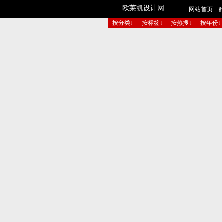
欧莱凯设计网
网站首页
按分类↓
按标签↓
按热搜↓
按年份↓