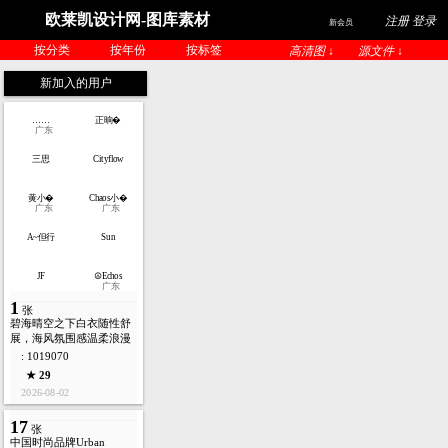
欧莱凯设计网-图库素材
注册 登录
新会员
按分类
按年份
按标签
高清图 ↓
源文件 ↓
新加入的用户
……
正晌�
广东
三思
Cityflow
黄小�
Chaos小�
广东
广东
A~但行
Sun
JF
☮Echos
广东
1
张
碧海晴空之下白衣随性舒
展，海风氛围感温柔浪漫
: 1019070
★ 29
2026-08-02
17
张
中国时尚品牌Urban