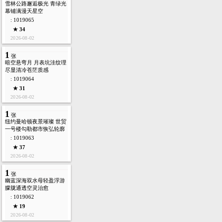
雪林公路邂逅极光 青绿光
幕铺满漫天星空
: 1019065
★ 34
2026-08-02
1
张
暗空悬弯月 月表坑洼纹理
尽显清冷苍茫质感
: 1019064
★ 31
2026-08-02
1
张
纽约曼哈顿夜景璀璨 世贸
一号楼勾勒都市恢弘轮廓
: 1019063
★ 37
2026-08-02
1
张
幽蓝深海双水母轻盈浮游
朦胧通透空灵治愈
: 1019062
★ 19
2026-08-02