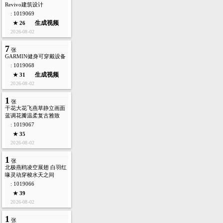
Revivo建筑设计
: 1019069
生成视频
★ 26
2026-08-02
7
张
GARMIN健身可穿戴设备
: 1019068
生成视频
★ 31
2026-08-02
1
张
干花大花飞燕草静立画面
蓝调花瓣温柔复古雅致
: 1019067
★ 35
2026-08-02
1
张
北极燕鸥凌空展翅 白羽红
喙灵动穿梭水天之间
: 1019066
★ 39
2026-08-02
1
张