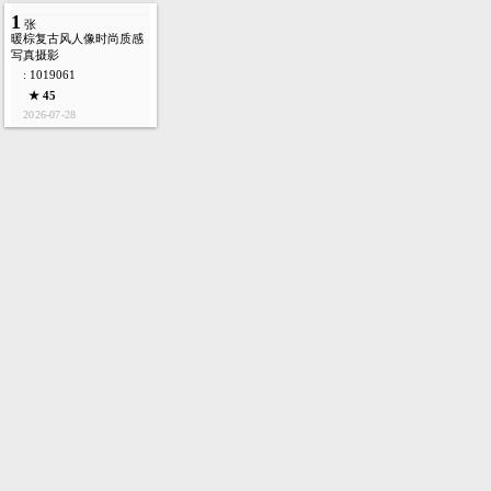
1
张
暖棕复古风人像时尚质感
写真摄影
: 1019061
★ 45
2026-07-28
首页
图库
酷站
矢量
高清
模板
建站