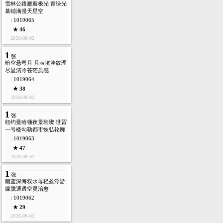
雪林公路邂逅极光 青绿光
幕铺满漫天星空
: 1019065
★ 46
2026-08-02
1
张
暗空悬弯月 月表坑洼纹理
尽显清冷苍茫质感
: 1019064
★ 38
2026-08-02
1
张
纽约曼哈顿夜景璀璨 世贸
一号楼勾勒都市恢弘轮廓
: 1019063
★ 47
2026-08-02
1
张
幽蓝深海双水母轻盈浮游
朦胧通透空灵治愈
: 1019062
★ 29
2026-08-02