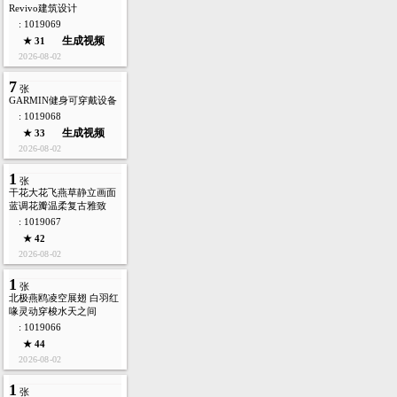
Revivo建筑设计
: 1019069
生成视频
★ 31
2026-08-02
7
张
GARMIN健身可穿戴设备
: 1019068
生成视频
★ 33
2026-08-02
1
张
干花大花飞燕草静立画面
蓝调花瓣温柔复古雅致
: 1019067
★ 42
2026-08-02
1
张
北极燕鸥凌空展翅 白羽红
喙灵动穿梭水天之间
: 1019066
★ 44
2026-08-02
1
张