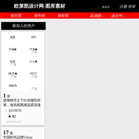
欧莱凯设计网-图库素材
注册 登录
新会员
按分类
按年份
按标签
高清图 ↓
源文件 ↓
新加入的用户
浅夜
HTJ
不做�
巧克�
广东
貟笙
だん�
广东
[有关�
Vill-V
广东
广东
张張Zh
广东
1
张
碧海晴空之下白衣随性舒
展，海风氛围感温柔浪漫
: 1019070
★ 42
2026-08-02
17
张
中国时尚品牌Urban