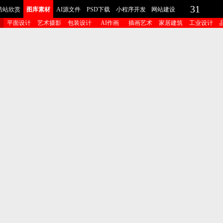
31
酷站欣赏
图库素材
AI源文件
PSD下载
小程序开发
网站建设
平面设计
艺术摄影
包装设计
AI作画
插画艺术
家居建筑
工业设计