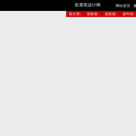
欧莱凯设计网
网站首页
按分类↓
按标签↓
按热搜↓
按年份↓